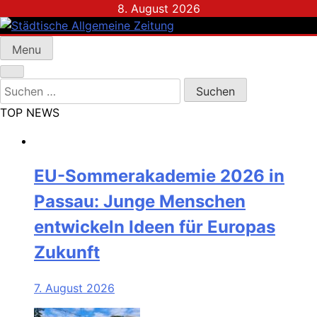
Skip
8. August 2026
to
content
Menu
Städtische Allgemeine Zeitung
Suchen
nach:
TOP NEWS
EU-Sommerakademie 2026 in
Passau: Junge Menschen
entwickeln Ideen für Europas
Zukunft
7. August 2026