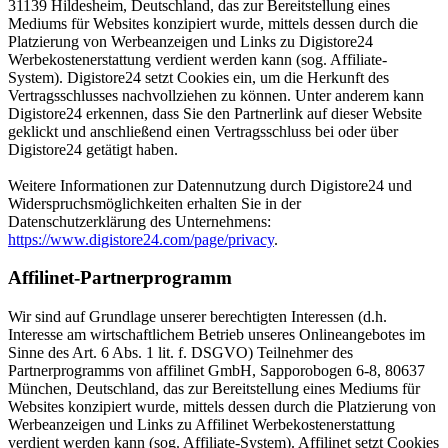
31139 Hildesheim, Deutschland, das zur Bereitstellung eines
Mediums für Websites konzipiert wurde, mittels dessen durch die
Platzierung von Werbeanzeigen und Links zu Digistore24
Werbekostenerstattung verdient werden kann (sog. Affiliate-
System). Digistore24 setzt Cookies ein, um die Herkunft des
Vertragsschlusses nachvollziehen zu können. Unter anderem kann
Digistore24 erkennen, dass Sie den Partnerlink auf dieser Website
geklickt und anschließend einen Vertragsschluss bei oder über
Digistore24 getätigt haben.
Weitere Informationen zur Datennutzung durch Digistore24 und
Widerspruchsmöglichkeiten erhalten Sie in der
Datenschutzerklärung des Unternehmens:
https://www.digistore24.com/page/privacy
.
Affilinet-Partnerprogramm
Wir sind auf Grundlage unserer berechtigten Interessen (d.h.
Interesse am wirtschaftlichem Betrieb unseres Onlineangebotes im
Sinne des Art. 6 Abs. 1 lit. f. DSGVO) Teilnehmer des
Partnerprogramms von affilinet GmbH, Sapporobogen 6-8, 80637
München, Deutschland, das zur Bereitstellung eines Mediums für
Websites konzipiert wurde, mittels dessen durch die Platzierung von
Werbeanzeigen und Links zu Affilinet Werbekostenerstattung
verdient werden kann (sog. Affiliate-System). Affilinet setzt Cookies