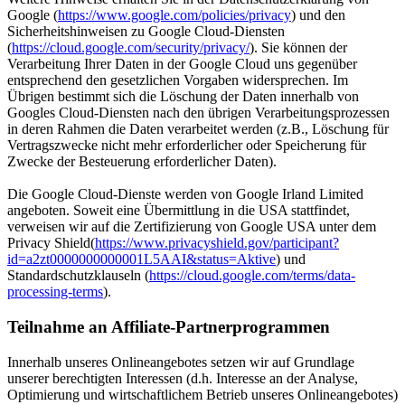
Google (
https://www.google.com/policies/privacy
) und den
Sicherheitshinweisen zu Google Cloud-Diensten
(
https://cloud.google.com/security/privacy/
). Sie können der
Verarbeitung Ihrer Daten in der Google Cloud uns gegenüber
entsprechend den gesetzlichen Vorgaben widersprechen. Im
Übrigen bestimmt sich die Löschung der Daten innerhalb von
Googles Cloud-Diensten nach den übrigen Verarbeitungsprozessen
in deren Rahmen die Daten verarbeitet werden (z.B., Löschung für
Vertragszwecke nicht mehr erforderlicher oder Speicherung für
Zwecke der Besteuerung erforderlicher Daten).
Die Google Cloud-Dienste werden von Google Irland Limited
angeboten. Soweit eine Übermittlung in die USA stattfindet,
verweisen wir auf die Zertifizierung von Google USA unter dem
Privacy Shield(
https://www.privacyshield.gov/participant?
id=a2zt0000000000001L5AAI&status=Aktive
) und
Standardschutzklauseln (
https://cloud.google.com/terms/data-
processing-terms
).
Teilnahme an Affiliate-Partnerprogrammen
Innerhalb unseres Onlineangebotes setzen wir auf Grundlage
unserer berechtigten Interessen (d.h. Interesse an der Analyse,
Optimierung und wirtschaftlichem Betrieb unseres Onlineangebotes)