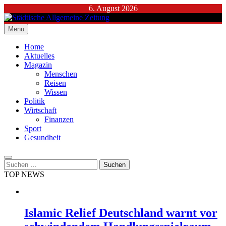
Skip
6. August 2026
to
content
Menu
Städtische Allgemeine Zeitung
Home
Aktuelles
Magazin
Menschen
Reisen
Wissen
Politik
Wirtschaft
Finanzen
Sport
Gesundheit
Suchen
nach:
TOP NEWS
Islamic Relief Deutschland warnt vor