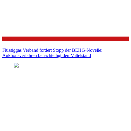
Politik
Flüssiggas Verband fordert Stopp der BEHG-Novelle:
Auktionsverfahren benachteiligt den Mittelstand