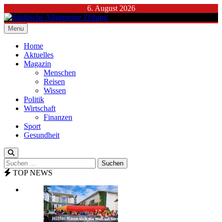
Skip
6. August 2026
to
content
Menu
Städtische Allgemeine Zeitung
Home
Aktuelles
Magazin
Menschen
Reisen
Wissen
Politik
Wirtschaft
Finanzen
Sport
Gesundheit
Suchen
nach:
TOP NEWS