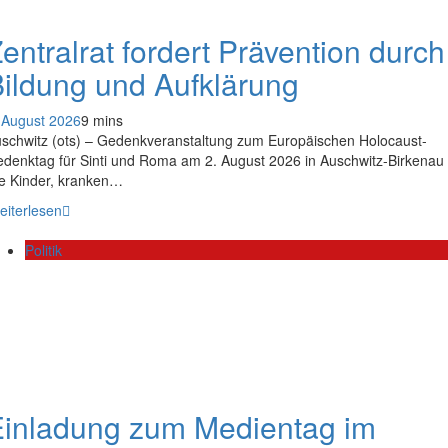
entralrat fordert Prävention durch
ildung und Aufklärung
 August 2026
9 mins
schwitz (ots) – Gedenkveranstaltung zum Europäischen Holocaust-
denktag für Sinti und Roma am 2. August 2026 in Auschwitz-Birkenau
e Kinder, kranken…
eiterlesen
Politik
Einladung zum Medientag im