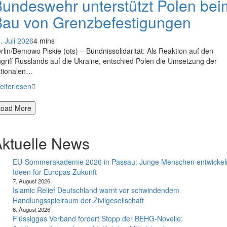
undeswehr unterstützt Polen bei
Bau von Grenzbefestigungen
. Juli 2026
4 mins
rlin/Bemowo Piskie (ots) – Bündnissolidarität: Als Reaktion auf den
griff Russlands auf die Ukraine, entschied Polen die Umsetzung der
tionalen…
eiterlesen
Load More
ktuelle News
EU-Sommerakademie 2026 in Passau: Junge Menschen entwickel
Ideen für Europas Zukunft
7. August 2026
Islamic Relief Deutschland warnt vor schwindendem
Handlungsspielraum der Zivilgesellschaft
6. August 2026
Flüssiggas Verband fordert Stopp der BEHG-Novelle: