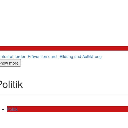
litik
ntralrat fordert Prävention durch Bildung und Aufklärung
Show more
olitik
Politik