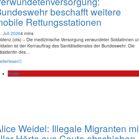
Verwundetenversorgung:
undeswehr beschafft weitere
obile Rettungsstationen
. Juli 2026
4 mins
blenz (ots) – Die medizinische Versorgung verwundeter Soldatinnen u
ldaten ist der Kernauftrag des Sanitätsdienstes der Bundeswehr. Die
äsidentin des…
eiterlesen
Politik
lice Weidel: Illegale Migranten mi
ller Härte aus Ceuta abschieben 