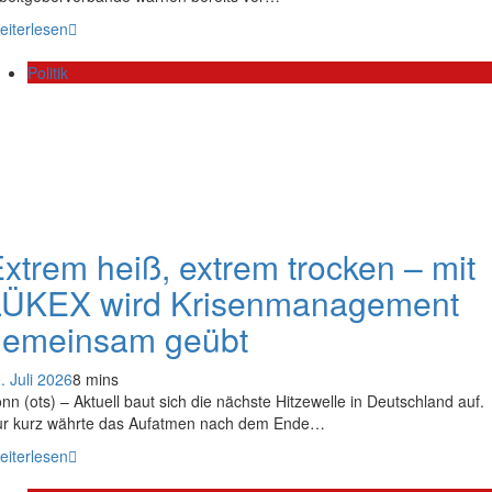
eiterlesen
Politik
xtrem heiß, extrem trocken – mit
LÜKEX wird Krisenmanagement
gemeinsam geübt
. Juli 2026
8 mins
nn (ots) – Aktuell baut sich die nächste Hitzewelle in Deutschland auf.
r kurz währte das Aufatmen nach dem Ende…
eiterlesen