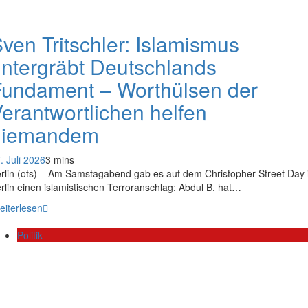
ven Tritschler: Islamismus
ntergräbt Deutschlands
undament – Worthülsen der
erantwortlichen helfen
niemandem
. Juli 2026
3 mins
rlin (ots) – Am Samstagabend gab es auf dem Christopher Street Day 
rlin einen islamistischen Terroranschlag: Abdul B. hat…
eiterlesen
Politik