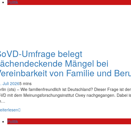
Politik
SoVD-Umfrage belegt
lächendeckende Mängel bei
ereinbarkeit von Familie und Ber
. Juli 2026
5 mins
rlin (ots) – Wie familienfreundlich ist Deutschland? Dieser Frage ist der
VD mit dem Meinungsforschungsinstitut Civey nachgegangen. Dabei is
in…
eiterlesen
Politik