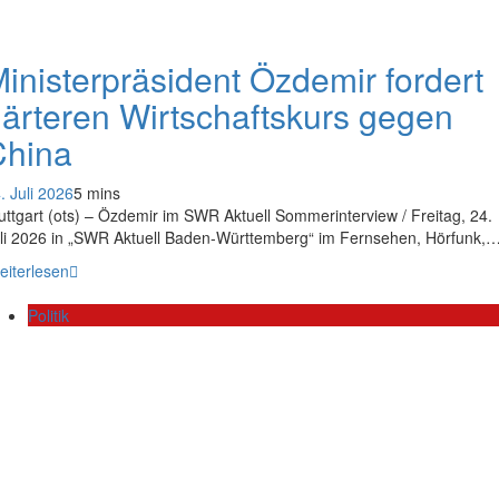
inisterpräsident Özdemir fordert
ärteren Wirtschaftskurs gegen
China
. Juli 2026
5 mins
uttgart (ots) – Özdemir im SWR Aktuell Sommerinterview / Freitag, 24.
li 2026 in „SWR Aktuell Baden-Württemberg“ im Fernsehen, Hörfunk,
eiterlesen
Politik