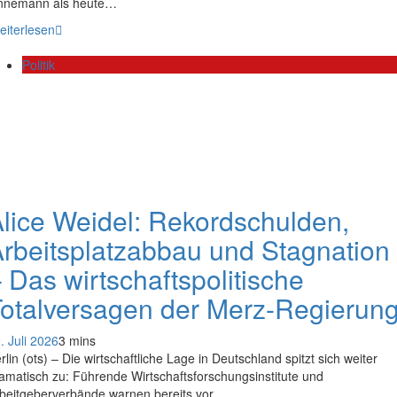
nnemann als heute…
eiterlesen
Politik
lice Weidel: Rekordschulden,
rbeitsplatzabbau und Stagnation
 Das wirtschaftspolitische
otalversagen der Merz-Regierun
. Juli 2026
3 mins
rlin (ots) – Die wirtschaftliche Lage in Deutschland spitzt sich weiter
amatisch zu: Führende Wirtschaftsforschungsinstitute und
beitgeberverbände warnen bereits vor…