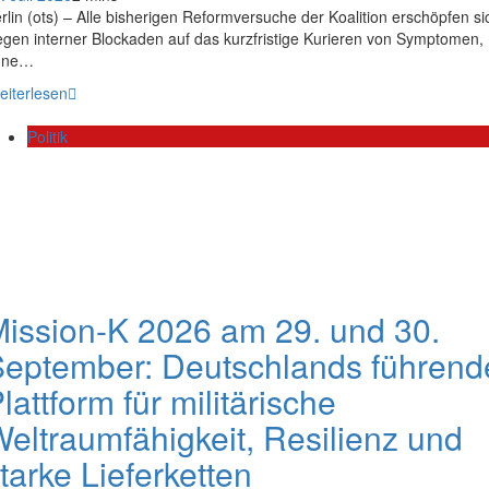
rlin (ots) – Alle bisherigen Reformversuche der Koalition erschöpfen si
gen interner Blockaden auf das kurzfristige Kurieren von Symptomen,
hne…
eiterlesen
Politik
ission-K 2026 am 29. und 30.
eptember: Deutschlands führend
lattform für militärische
eltraumfähigkeit, Resilienz und
tarke Lieferketten