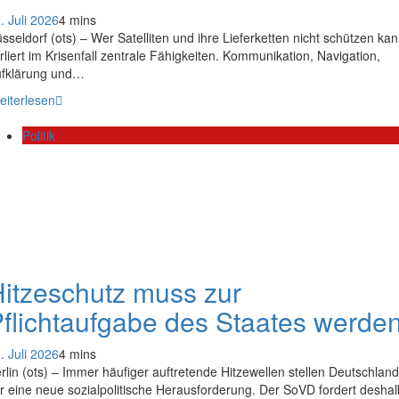
. Juli 2026
4 mins
sseldorf (ots) – Wer Satelliten und ihre Lieferketten nicht schützen kan
rliert im Krisenfall zentrale Fähigkeiten. Kommunikation, Navigation,
fklärung und…
eiterlesen
Politik
itzeschutz muss zur
flichtaufgabe des Staates werde
. Juli 2026
4 mins
rlin (ots) – Immer häufiger auftretende Hitzewellen stellen Deutschland
r eine neue sozialpolitische Herausforderung. Der SoVD fordert deshal