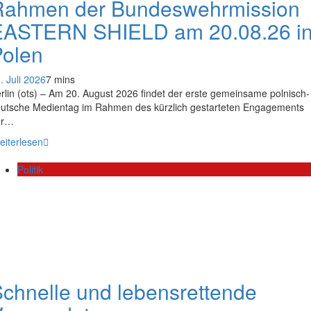
Rahmen der Bundeswehrmission
EASTERN SHIELD am 20.08.26 i
Polen
. Juli 2026
7 mins
rlin (ots) – Am 20. August 2026 findet der erste gemeinsame polnisch-
utsche Medientag im Rahmen des kürzlich gestarteten Engagements
er…
eiterlesen
Politik
chnelle und lebensrettende