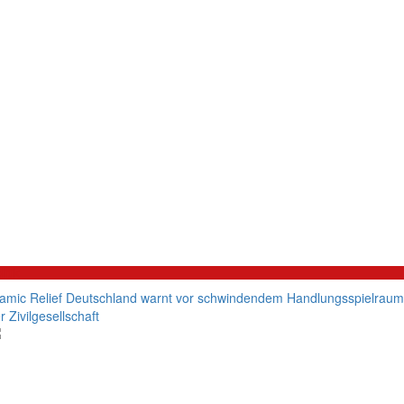
litik
lamic Relief Deutschland warnt vor schwindendem Handlungsspielraum
r Zivilgesellschaft