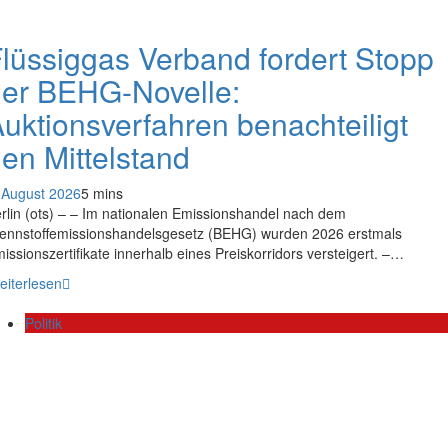
lüssiggas Verband fordert Stopp
er BEHG-Novelle:
uktionsverfahren benachteiligt
en Mittelstand
 August 2026
5 mins
rlin (ots) – – Im nationalen Emissionshandel nach dem
ennstoffemissionshandelsgesetz (BEHG) wurden 2026 erstmals
issionszertifikate innerhalb eines Preiskorridors versteigert. –…
eiterlesen
Politik