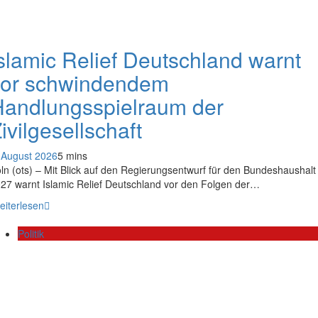
slamic Relief Deutschland warnt
vor schwindendem
andlungsspielraum der
ivilgesellschaft
 August 2026
5 mins
ln (ots) – Mit Blick auf den Regierungsentwurf für den Bundeshaushalt
27 warnt Islamic Relief Deutschland vor den Folgen der…
eiterlesen
Politik