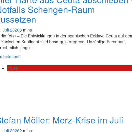
Notfalls Schengen-Raum
aussetzen
. Juli 2026
3 mins
rlin (ots) – Die Entwicklungen in der spanischen Exklave Ceuta auf de
rikanischen Kontinent sind besorgniserregend. Unzählige Personen,
rnehmlich junge…
eiterlesen
Politik
tefan Möller: Merz-Krise im Juli
. Juli 2026
2 mins