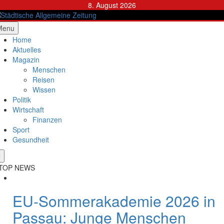
Skip
8. August 2026
to
content
ädtische Allgemeine Zeitung
Menu
Home
Aktuelles
Magazin
Menschen
Reisen
Wissen
Politik
Wirtschaft
Finanzen
Sport
Gesundheit
TOP NEWS
EU-Sommerakademie 2026 in
Passau: Junge Menschen