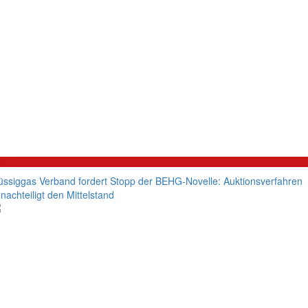
litik
üssiggas Verband fordert Stopp der BEHG-Novelle: Auktionsverfahren
nachteiligt den Mittelstand