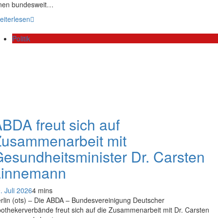
nen bundesweit…
eiterlesen
Politik
BDA freut sich auf
Zusammenarbeit mit
esundheitsminister Dr. Carsten
Linnemann
. Juli 2026
4 mins
rlin (ots) – Die ABDA – Bundesvereinigung Deutscher
othekerverbände freut sich auf die Zusammenarbeit mit Dr. Carsten