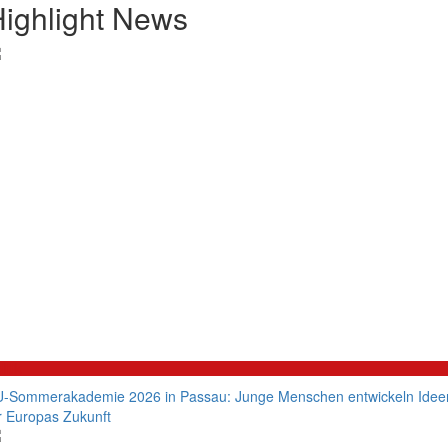
ighlight News
litik
-Sommerakademie 2026 in Passau: Junge Menschen entwickeln Idee
r Europas Zukunft