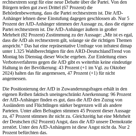
rechtsextrem sorgt für eine neue Debatte über die Partei. Von den
Bürgern teilen gut zwei Drittel (67 Prozent) die
Behördenbewertung, dass die Partei rechtsextrem ist. Die AfD-
Anhänger lehnen diese Einstufung dagegen geschlossen ab. Nur 5
Prozent der AfD-Anhänger stimmen der Aussage zu, dass die eigene
Partei rechtsextrem ist. Die AfD-Anhänger äußern in großer
Mehrheit (82 Prozent) Zustimmung zu der Aussage: „Mir ist es egal,
dass die AfD als rechtsextrem gilt, solange sie die richtigen Themen
anspricht.“ Das hat eine repräsentative Umfrage von infratest dimap
unter 1.325 Wahlberechtigten für den ARD-DeutschlandTrend von
Montag bis Dienstag dieser Woche ergeben. Zur Einleitung eines
Verbotsverfahrens gegen die AfD gibt es weiterhin keine eindeutige
Haltung in der Bevölkerung: 43 Prozent (+1 im Vgl. zu Oktober
2024) halten das für angemessen, 47 Prozent (+1) für nicht
angemessen.
Die Positionierung der AfD in Zuwanderungsfragen erhält in den
eigenen Reihen faktisch uneingeschränkt Anerkennung: 96 Prozent
der AfD-Anhänger finden es gut, dass die AfD den Zuzug von
Ausländern und Flüchtlingen stärker begrenzen will als andere
Parteien. Unter allen Befragten stimmen 45 Prozent dieser Aussage
zu, 47 Prozent stimmen ihr nicht zu. Gleichzeitig hat eine Mehrheit
der Deutschen (62 Prozent) Angst, dass die AfD unsere Demokratie
zerstört. Unter den AfD-Anhängern ist diese Angst nicht da. Nur 2
Prozent befürchten das.