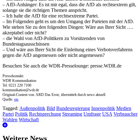
– AfD-Anhänger: Es ist mir egal, dass die AfD als rechtsextrem gilt,
solange sie die richtigen Themen anspricht.
– Ich halte die AfD für eine rechtsextreme Partei.
– Im Folgenden geht es um den Umgang der Parteien mit der AfD.
Wie stehen Sie zu den folgenden Dingen: Wäre aus Ihrer Sicht ….
akzeptabel oder nicht?
– die Wahl von AfD-Politikern zu Vorsitzenden von
Bundestagsausschüssen
– Und wäre aus Ihrer Sicht die Einleitung eines Verbotsverfahrens
gegen die AfD angemessen oder nicht angemessen?
Besuchen Sie auch die WDR-Presselounge: presse.WDR.de
Pressekontakt:
WDR Kommunikation
Tel. 0221 220 7100
kommunikation@wdr.de
Original-Content von: ARD Das Erste, übermittelt durch news aktuell
Quelle:
ots
Tagged:
Außenpolitik
Bild
Bundesregierung
Innenpolitik
Medien
Partei
Politik
Rechtsprechung
Streaming
Umfrage
USA
Verbraucher
Wahlen
Wirtschaft
Weitere News