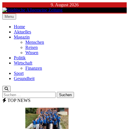
Skip
9. August 2026
to
content
Menu
Städtische Allgemeine Zeitung
Home
Aktuelles
Magazin
Menschen
Reisen
Wissen
Politik
Wirtschaft
Finanzen
Sport
Gesundheit
Suchen
nach:
TOP NEWS