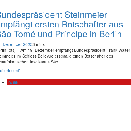
undespräsident Steinmeier
mpfängt ersten Botschafter aus
ão Tomé und Príncipe in Berlin
. Dezember 2025
3 mins
rlin (ots) – Am 19. Dezember empfängt Bundespräsident Frank-Walter
einmeier im Schloss Bellevue erstmalig einen Botschafter des
stafrikanischen Inselstaats São…
eiterlesen
Politik