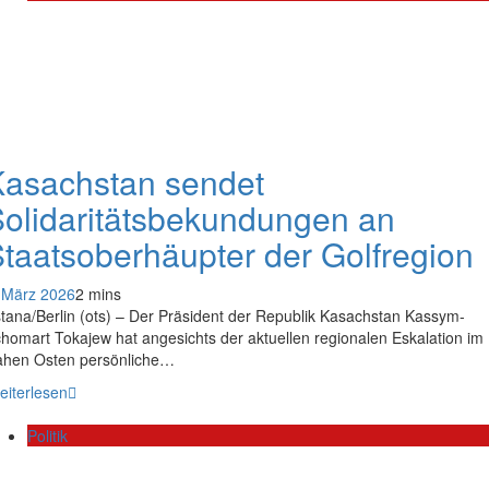
Kasachstan sendet
olidaritätsbekundungen an
taatsoberhäupter der Golfregion
 März 2026
2 mins
tana/Berlin (ots) – Der Präsident der Republik Kasachstan Kassym-
homart Tokajew hat angesichts der aktuellen regionalen Eskalation im
hen Osten persönliche…
eiterlesen
Politik