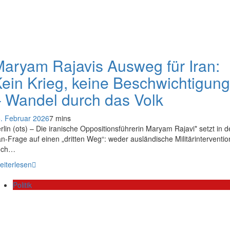
aryam Rajavis Ausweg für Iran:
ein Krieg, keine Beschwichtigung
 Wandel durch das Volk
. Februar 2026
7 mins
rlin (ots) – Die iranische Oppositionsführerin Maryam Rajavi* setzt in d
an-Frage auf einen „dritten Weg“: weder ausländische Militärinterventio
och…
eiterlesen
Politik