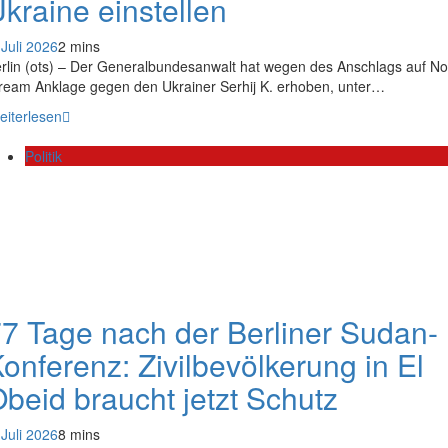
kraine einstellen
 Juli 2026
2 mins
rlin (ots) – Der Generalbundesanwalt hat wegen des Anschlags auf No
ream Anklage gegen den Ukrainer Serhij K. erhoben, unter…
eiterlesen
Politik
7 Tage nach der Berliner Sudan-
onferenz: Zivilbevölkerung in El
beid braucht jetzt Schutz
 Juli 2026
8 mins