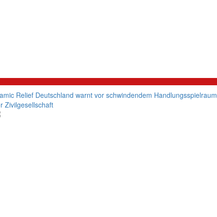
litik
lamic Relief Deutschland warnt vor schwindendem Handlungsspielraum
r Zivilgesellschaft