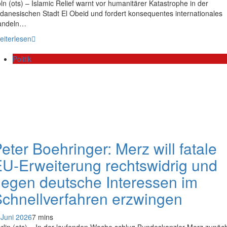
ln (ots) – Islamic Relief warnt vor humanitärer Katastrophe in der
danesischen Stadt El Obeid und fordert konsequentes internationales
andeln…
eiterlesen
Politik
eter Boehringer: Merz will fatale
U-Erweiterung rechtswidrig und
egen deutsche Interessen im
chnellverfahren erzwingen
 Juni 2026
7 mins
rlin (ots) – In der laufenden Woche schlug Bundeskanzler Merz zunäc