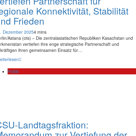
ertiefen Partnerschaft für
egionale Konnektivität, Stabilität
nd Frieden
. Dezember 2025
4 mins
rlin/Astana (ots) – Die zentralasiatischen Republiken Kasachstan und
rkmenistan vertiefen ihre enge strategische Partnerschaft und
kräftigen ihren gemeinsamen Einsatz für…
eiterlesen
Politik
SU-Landtagsfraktion:
emorandum zur Vertiefung der