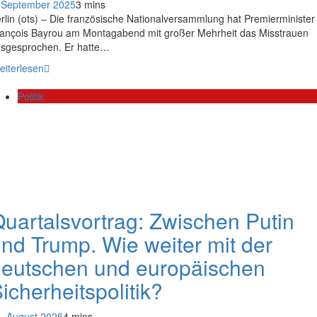
 September 2025
3 mins
rlin (ots) – Die französische Nationalversammlung hat Premierminister
ançois Bayrou am Montagabend mit großer Mehrheit das Misstrauen
sgesprochen. Er hatte…
eiterlesen
Politik
uartalsvortrag: Zwischen Putin
nd Trump. Wie weiter mit der
eutschen und europäischen
icherheitspolitik?
. August 2025
4 mins