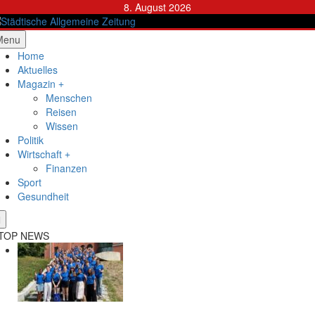
Skip
8. August 2026
to
content
ädtische Allgemeine Zeitung
Menu
Home
Aktuelles
Magazin
Menschen
Reisen
Wissen
Politik
Wirtschaft
Finanzen
Sport
Gesundheit
TOP NEWS