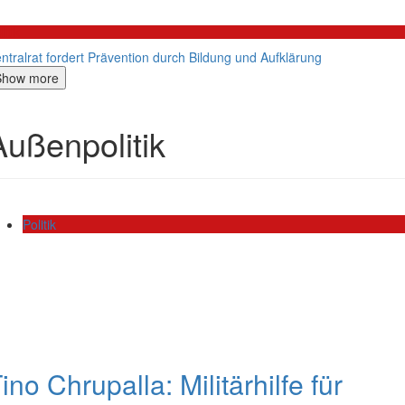
litik
ntralrat fordert Prävention durch Bildung und Aufklärung
Show more
Außenpolitik
Politik
ino Chrupalla: Militärhilfe für