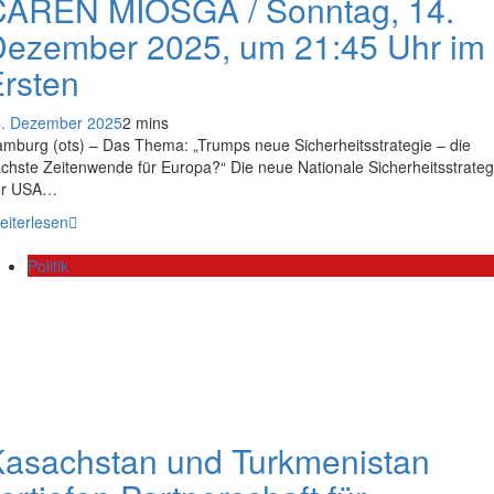
CAREN MIOSGA / Sonntag, 14.
Dezember 2025, um 21:45 Uhr im
rsten
. Dezember 2025
2 mins
mburg (ots) – Das Thema: „Trumps neue Sicherheitsstrategie – die
chste Zeitenwende für Europa?“ Die neue Nationale Sicherheitsstrateg
er USA…
eiterlesen
Politik
asachstan und Turkmenistan