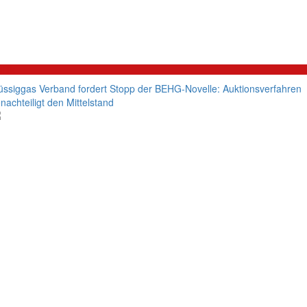
litik
üssiggas Verband fordert Stopp der BEHG-Novelle: Auktionsverfahren
nachteiligt den Mittelstand