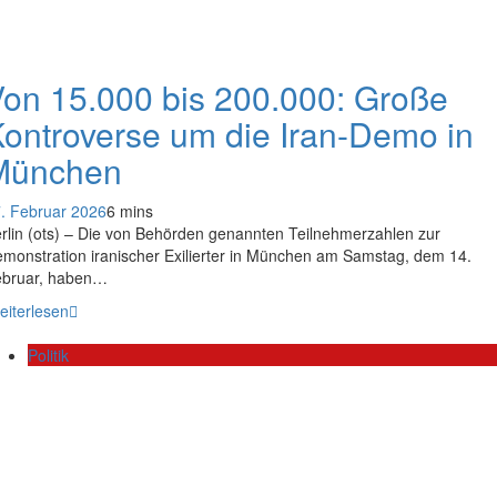
on 15.000 bis 200.000: Große
ontroverse um die Iran-Demo in
München
. Februar 2026
6 mins
rlin (ots) – Die von Behörden genannten Teilnehmerzahlen zur
monstration iranischer Exilierter in München am Samstag, dem 14.
bruar, haben…
eiterlesen
Politik