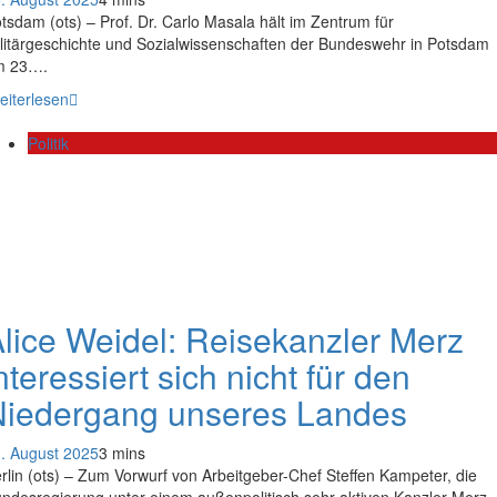
tsdam (ots) – Prof. Dr. Carlo Masala hält im Zentrum für
litärgeschichte und Sozialwissenschaften der Bundeswehr in Potsdam
m 23….
eiterlesen
Politik
lice Weidel: Reisekanzler Merz
nteressiert sich nicht für den
Niedergang unseres Landes
. August 2025
3 mins
rlin (ots) – Zum Vorwurf von Arbeitgeber-Chef Steffen Kampeter, die
ndesregierung unter einem außenpolitisch sehr aktiven Kanzler Merz