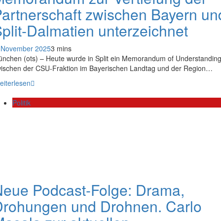
artnerschaft zwischen Bayern un
plit-Dalmatien unterzeichnet
 November 2025
3 mins
nchen (ots) – Heute wurde in Split ein Memorandum of Understandin
ischen der CSU-Fraktion im Bayerischen Landtag und der Region…
eiterlesen
Politik
eue Podcast-Folge: Drama,
Drohungen und Drohnen. Carlo