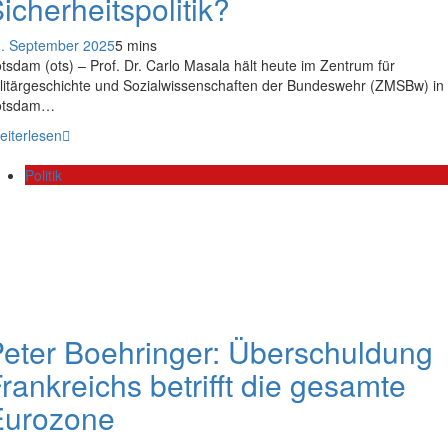
icherheitspolitik?
. September 2025
5 mins
tsdam (ots) – Prof. Dr. Carlo Masala hält heute im Zentrum für
litärgeschichte und Sozialwissenschaften der Bundeswehr (ZMSBw) in
otsdam…
eiterlesen
Politik
eter Boehringer: Überschuldung
rankreichs betrifft die gesamte
Eurozone