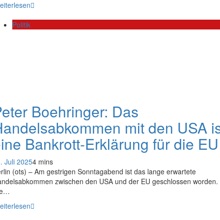
eiterlesen
Politik
eter Boehringer: Das
Handelsabkommen mit den USA is
ine Bankrott-Erklärung für die EU
. Juli 2025
4 mins
rlin (ots) – Am gestrigen Sonntagabend ist das lange erwartete
ndelsabkommen zwischen den USA und der EU geschlossen worden.
ie…
eiterlesen