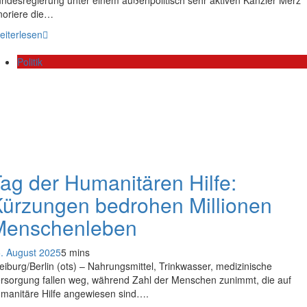
noriere die…
eiterlesen
Politik
ag der Humanitären Hilfe:
ürzungen bedrohen Millionen
Menschenleben
. August 2025
5 mins
eiburg/Berlin (ots) – Nahrungsmittel, Trinkwasser, medizinische
rsorgung fallen weg, während Zahl der Menschen zunimmt, die auf
manitäre Hilfe angewiesen sind….