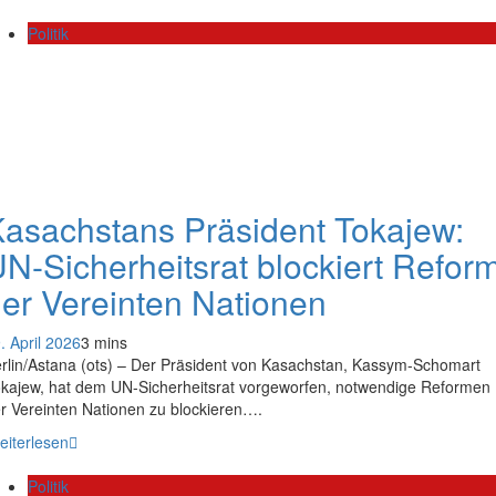
Politik
asachstans Präsident Tokajew:
N-Sicherheitsrat blockiert Refor
er Vereinten Nationen
. April 2026
3 mins
rlin/Astana (ots) – Der Präsident von Kasachstan, Kassym-Schomart
kajew, hat dem UN-Sicherheitsrat vorgeworfen, notwendige Reformen
r Vereinten Nationen zu blockieren….
eiterlesen
Politik