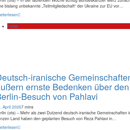
ne bislang unbekannte „Teilmitgliedschaft“ der Ukraine zur EU vor…
eiterlesen
Politik
eutsch-iranische Gemeinschafte
ußern ernste Bedenken über den
erlin-Besuch von Pahlavi
. April 2026
7 mins
rlin (ots) – Mehr als zwei Dutzend deutsch-iranische Gemeinschaften 
nzen Land haben den geplanten Besuch von Reza Pahlavi in…
eiterlesen