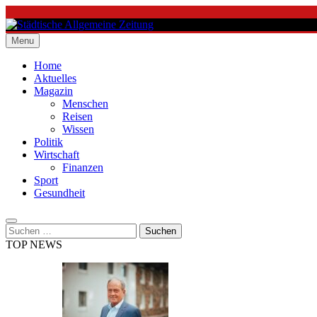
Skip
to
content
Menu
Städtische Allgemeine Zeitung
Home
Aktuelles
Magazin
Menschen
Reisen
Wissen
Politik
Wirtschaft
Finanzen
Sport
Gesundheit
Suchen
nach:
TOP NEWS