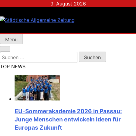
Skip
9. August 2026
to
content
Städtische Allgemeine
Menu
Zeitung
Suchen
nach:
TOP NEWS
EU-Sommerakademie 2026 in Passau:
Junge Menschen entwickeln Ideen für
Europas Zukunft