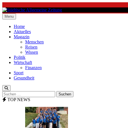
Skip
to
content
Menu
Städtische Allgemeine Zeitung
Home
Aktuelles
Magazin
Menschen
Reisen
Wissen
Politik
Wirtschaft
Finanzen
Sport
Gesundheit
Suchen
nach:
TOP NEWS