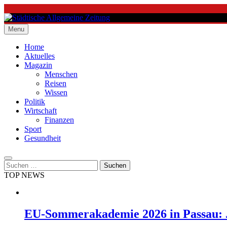
Skip
to
content
Menu
Städtische Allgemeine Zeitung
Home
Aktuelles
Magazin
Menschen
Reisen
Wissen
Politik
Wirtschaft
Finanzen
Sport
Gesundheit
Suchen
nach:
TOP NEWS
EU-Sommerakademie 2026 in Passau: J