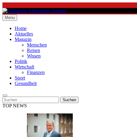
Skip
to
content
Menu
Städtische Allgemeine Zeitung
Home
Aktuelles
Magazin
Menschen
Reisen
Wissen
Politik
Wirtschaft
Finanzen
Sport
Gesundheit
Suchen
nach:
TOP NEWS