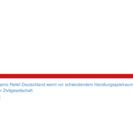
litik
lamic Relief Deutschland warnt vor schwindendem Handlungsspielraum
r Zivilgesellschaft