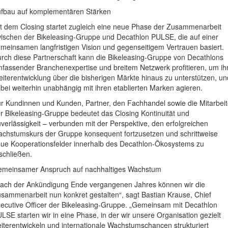
fbau auf komplementären Stärken
t dem Closing startet zugleich eine neue Phase der Zusammenarbeit
ischen der Bikeleasing-Gruppe und Decathlon PULSE, die auf einer
meinsamen langfristigen Vision und gegenseitigem Vertrauen basiert.
rch diese Partnerschaft kann die Bikeleasing-Gruppe von Decathlons
fassender Branchenexpertise und breitem Netzwerk profitieren, um ih
iterentwicklung über die bisherigen Märkte hinaus zu unterstützen, un
bei weiterhin unabhängig mit ihren etablierten Marken agieren.
r Kundinnen und Kunden, Partner, den Fachhandel sowie die Mitarbeit
r Bikeleasing-Gruppe bedeutet das Closing Kontinuität und
verlässigkeit – verbunden mit der Perspektive, den erfolgreichen
chstumskurs der Gruppe konsequent fortzusetzen und schrittweise
ue Kooperationsfelder innerhalb des Decathlon-Ökosystems zu
schließen.
meinsamer Anspruch auf nachhaltiges Wachstum
ach der Ankündigung Ende vergangenen Jahres können wir die
sammenarbeit nun konkret gestalten“, sagt Bastian Krause, Chief
ecutive Officer der Bikeleasing-Gruppe. „Gemeinsam mit Decathlon
LSE starten wir in eine Phase, in der wir unsere Organisation gezielt
iterentwickeln und internationale Wachstumschancen strukturiert