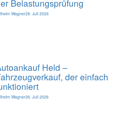
er Belastungsprüfung
lhelm Wagner
28. Juli 2026
utoankauf Held –
ahrzeugverkauf, der einfach
unktioniert
lhelm Wagner
26. Juli 2026