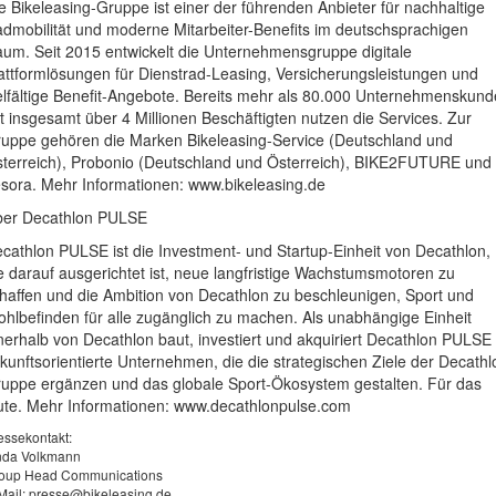
e Bikeleasing-Gruppe ist einer der führenden Anbieter für nachhaltige
dmobilität und moderne Mitarbeiter-Benefits im deutschsprachigen
um. Seit 2015 entwickelt die Unternehmensgruppe digitale
attformlösungen für Dienstrad-Leasing, Versicherungsleistungen und
elfältige Benefit-Angebote. Bereits mehr als 80.000 Unternehmenskun
t insgesamt über 4 Millionen Beschäftigten nutzen die Services. Zur
uppe gehören die Marken Bikeleasing-Service (Deutschland und
terreich), Probonio (Deutschland und Österreich), BIKE2FUTURE und
sora. Mehr Informationen: www.bikeleasing.de
er Decathlon PULSE
cathlon PULSE ist die Investment- und Startup-Einheit von Decathlon,
e darauf ausgerichtet ist, neue langfristige Wachstumsmotoren zu
haffen und die Ambition von Decathlon zu beschleunigen, Sport und
hlbefinden für alle zugänglich zu machen. Als unabhängige Einheit
nerhalb von Decathlon baut, investiert und akquiriert Decathlon PULSE
kunftsorientierte Unternehmen, die die strategischen Ziele der Decathl
uppe ergänzen und das globale Sport-Ökosystem gestalten. Für das
te. Mehr Informationen: www.decathlonpulse.com
essekontakt:
nda Volkmann
oup Head Communications
Mail:
presse@bikeleasing.de