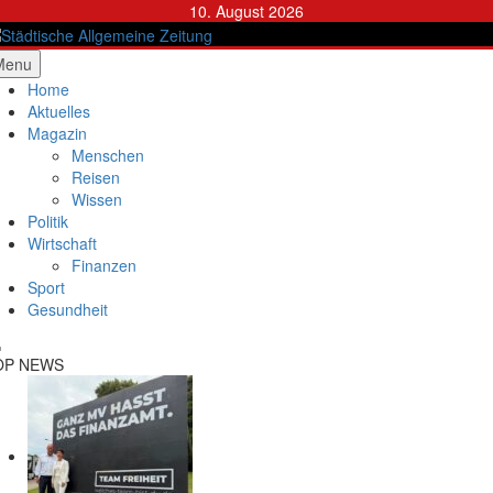
Skip
10. August 2026
to
content
ädtische Allgemeine Zeitung
Menu
Home
Aktuelles
Magazin
Menschen
Reisen
Wissen
Politik
Wirtschaft
Finanzen
Sport
Gesundheit
OP NEWS