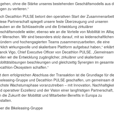
gehen, ohne die Stärke unseres bestehenden Geschäftsmodells aus 
gen zu verlieren.“
ch Decathlon PULSE betont den operativen Start der Zusammenarbeit
iese Partnerschaft spiegelt unsere feste Überzeugung und unseren
auben an die Schlüsselrolle und die Entwicklung zirkulärer
schäftsmodelle wider, ebenso wie an die Vorteile von Mobilität im Allta
r Menschen. Wir sind besonders stolz darauf, mit so leidenschaftlichen
ündern und hochengagierten Teams zusammenzuarbeiten, die eine
rklich wirkungsvolle und skalierbare Plattform aufgebaut haben,“ erklärt
anck Vigo, Chief Executive Officer von Decathlon PULSE. „Gemeinsam
llen wir die Entwicklung zugänglicher, zirkulärer und skalierbarer
bilitätslösungen beschleunigen und gleichzeitig Synergien im gesamt
cathlon-Ökosystem schaffen.“
t dem erfolgreichen Abschluss der Transaktion ist die Grundlage für di
keleasing-Gruppe und Decathlon PULSE geschaffen, um gemeinsam d
chste Wachstumsphase voranzutreiben – mit Innovation, Nachhaltigkei
d operativer Exzellenz und der Vision einer langfristigen Partnerschaft,
 die Zukunft der Mobilität und Mitarbeiter-Benefits in Europa zu
stalten.
er die Bikeleasing-Gruppe