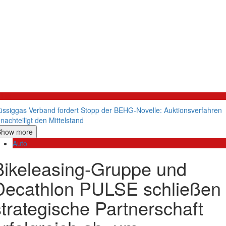
litik
üssiggas Verband fordert Stopp der BEHG-Novelle: Auktionsverfahren
nachteiligt den Mittelstand
Show more
Auto
Bikeleasing-Gruppe und
Decathlon PULSE schließen
strategische Partnerschaft