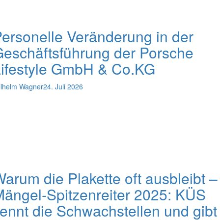
ersonelle Veränderung in der
eschäftsführung der Porsche
Lifestyle GmbH & Co.KG
lhelm Wagner
24. Juli 2026
arum die Plakette oft ausbleibt –
ängel-Spitzenreiter 2025: KÜS
ennt die Schwachstellen und gibt