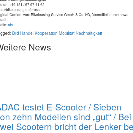
lefon: +49 151 / 67 97 41 62
tps://bikeleasing.de/presse
iginal-Content von: Bikeleasing-Service GmbH & Co. KG, übermittelt durch news
tuell
elle:
ots
agged:
Bild
Handel
Kooperation
Mobilität
Nachhaltigkeit
Weitere News
DAC testet E-Scooter / Sieben
on zehn Modellen sind „gut“ / Bei
wei Scootern bricht der Lenker be