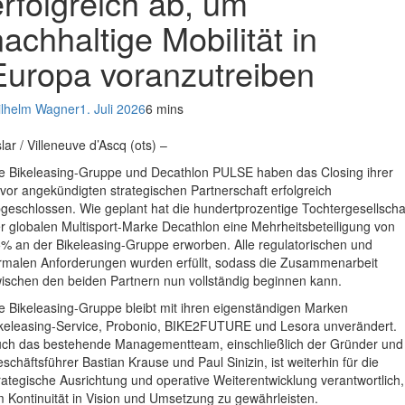
erfolgreich ab, um
nachhaltige Mobilität in
Europa voranzutreiben
lhelm Wagner
1. Juli 2026
6 mins
lar / Villeneuve d’Ascq (ots) –
e Bikeleasing-Gruppe und Decathlon PULSE haben das Closing ihrer
vor angekündigten strategischen Partnerschaft erfolgreich
geschlossen. Wie geplant hat die hundertprozentige Tochtergesellscha
r globalen Multisport-Marke Decathlon eine Mehrheitsbeteiligung von
% an der Bikeleasing-Gruppe erworben. Alle regulatorischen und
rmalen Anforderungen wurden erfüllt, sodass die Zusammenarbeit
ischen den beiden Partnern nun vollständig beginnen kann.
e Bikeleasing-Gruppe bleibt mit ihren eigenständigen Marken
keleasing-Service, Probonio, BIKE2FUTURE und Lesora unverändert.
ch das bestehende Managementteam, einschließlich der Gründer und
schäftsführer Bastian Krause und Paul Sinizin, ist weiterhin für die
rategische Ausrichtung und operative Weiterentwicklung verantwortlich,
 Kontinuität in Vision und Umsetzung zu gewährleisten.