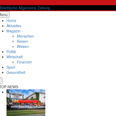
Skip
to
content
ädtische Allgemeine Zeitung
Menu
Home
Aktuelles
Magazin
Menschen
Reisen
Wissen
Politik
Wirtschaft
Finanzen
Sport
Gesundheit
TOP NEWS