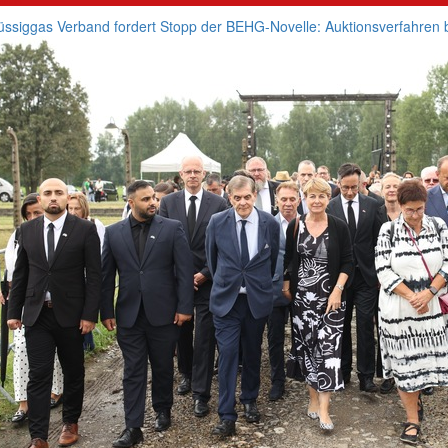
üssiggas Verband fordert Stopp der BEHG-Novelle: Auktionsverfahren b