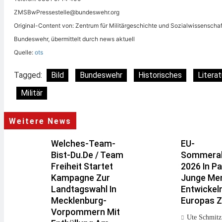
ZMSBwPressestelle@bundeswehr.org
Original-Content von: Zentrum für Militärgeschichte und Sozialwissenschaf
Bundeswehr, übermittelt durch news aktuell
Quelle:
ots
Tagged:
Bild
Bundeswehr
Historisches
Literat
Militär
Weitere News
Welches-Team-
EU-
Bist-Du.de / Team
Sommera
Freiheit Startet
2026 In P
Kampagne Zur
Junge Me
Landtagswahl In
Entwickeln
Mecklenburg-
Europas Z
Vorpommern Mit
Ute Schmitz