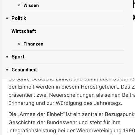
Handlungsspielraum Der
Buchvorstellungen: „35 Ja
6. August 2026
Wissen
Zivilgesellschaft
Flüssiggas Verband Fordert
Armee der Einheit“ und „V
Stopp Der BEHG-Novelle:
Politik
Auktionsverfahren
5. August 2026
Verschwinden der NVA
Benachteiligt Den
Zentralrat Fordert
Wirtschaft
Mittelstand
Prävention Durch
1989/90“
Bildung Und
3. August 2026
Finanzen
Aufklärung
Ute Schmitz
15. Oktober 2025
4 Mins
Sport
Potsdam (ots) –
Gesundheit
35 Jahre Deutsche Einheit und damit auch 35 Jahr
der Einheit werden in diesem Herbst gefeiert. Das
präsentiert zwei Neuerscheinungen als seinen Beitr
Erinnerung und zur Würdigung des Jahrestags.
Die „Armee der Einheit“ ist ein zentraler Bezugspunkt
Geschichte der Bundeswehr und steht für ihre
Integrationsleistung bei der Wiedervereinigung 1990