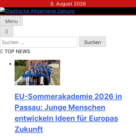
Skip
8. August 2026
to
content
Menu
Städtische Allgemeine Zeitung
Suchen
nach:
TOP NEWS
EU-Sommerakademie 2026 in
Passau: Junge Menschen
entwickeln Ideen für Europas
Zukunft