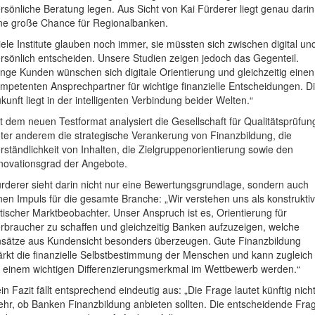
rsönliche Beratung legen. Aus Sicht von Kai Fürderer liegt genau darin
ne große Chance für Regionalbanken.
iele Institute glauben noch immer, sie müssten sich zwischen digital un
rsönlich entscheiden. Unsere Studien zeigen jedoch das Gegenteil.
nge Kunden wünschen sich digitale Orientierung und gleichzeitig einen
mpetenten Ansprechpartner für wichtige finanzielle Entscheidungen. D
kunft liegt in der intelligenten Verbindung beider Welten.“
t dem neuen Testformat analysiert die Gesellschaft für Qualitätsprüfun
ter anderem die strategische Verankerung von Finanzbildung, die
rständlichkeit von Inhalten, die Zielgruppenorientierung sowie den
novationsgrad der Angebote.
rderer sieht darin nicht nur eine Bewertungsgrundlage, sondern auch
nen Impuls für die gesamte Branche: „Wir verstehen uns als konstruktiv
itischer Marktbeobachter. Unser Anspruch ist es, Orientierung für
rbraucher zu schaffen und gleichzeitig Banken aufzuzeigen, welche
sätze aus Kundensicht besonders überzeugen. Gute Finanzbildung
ärkt die finanzielle Selbstbestimmung der Menschen und kann zugleich
 einem wichtigen Differenzierungsmerkmal im Wettbewerb werden.“
in Fazit fällt entsprechend eindeutig aus: „Die Frage lautet künftig nich
hr, ob Banken Finanzbildung anbieten sollten. Die entscheidende Fra