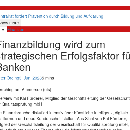
litik
ntralrat fordert Prävention durch Bildung und Aufklärung
Show more
Finanzen
Finanzbildung wird zum
strategischen Erfolgsfaktor fü
Banken
ter Ording
3. Juni 2026
5 mins
rrching am Ammersee (ots) –
terview mit Kai Fürderer, Mitglied der Geschäftsleitung der Gesellschaft
r Qualitätsprüfung mbH
e Finanzbranche diskutiert intensiv über Künstliche Intelligenz, digitale
attformen und neue Kundenschnittstellen. Aus Sicht von Kai Fürderer,
tglied der Geschäftsleitung der Gesellschaft für Qualitätsprüfung mbH,
rd jedoch ein anderes Thema über die Wettbewerbsfähigkeit vieler