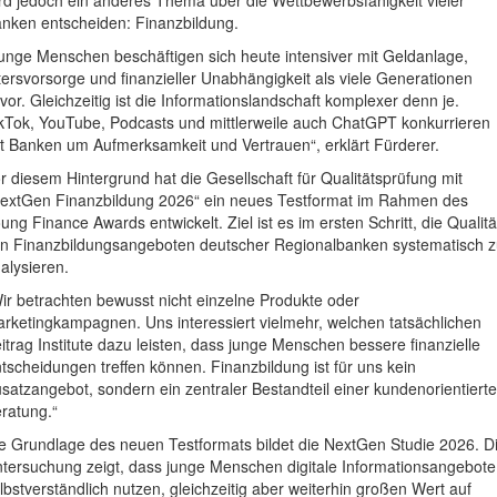
nken entscheiden: Finanzbildung.
unge Menschen beschäftigen sich heute intensiver mit Geldanlage,
tersvorsorge und finanzieller Unabhängigkeit als viele Generationen
vor. Gleichzeitig ist die Informationslandschaft komplexer denn je.
kTok, YouTube, Podcasts und mittlerweile auch ChatGPT konkurrieren
t Banken um Aufmerksamkeit und Vertrauen“, erklärt Fürderer.
r diesem Hintergrund hat die Gesellschaft für Qualitätsprüfung mit
extGen Finanzbildung 2026“ ein neues Testformat im Rahmen des
ung Finance Awards entwickelt. Ziel ist es im ersten Schritt, die Qualitä
n Finanzbildungsangeboten deutscher Regionalbanken systematisch 
alysieren.
ir betrachten bewusst nicht einzelne Produkte oder
rketingkampagnen. Uns interessiert vielmehr, welchen tatsächlichen
itrag Institute dazu leisten, dass junge Menschen bessere finanzielle
tscheidungen treffen können. Finanzbildung ist für uns kein
satzangebot, sondern ein zentraler Bestandteil einer kundenorientiert
ratung.“
e Grundlage des neuen Testformats bildet die NextGen Studie 2026. D
tersuchung zeigt, dass junge Menschen digitale Informationsangebote
lbstverständlich nutzen, gleichzeitig aber weiterhin großen Wert auf