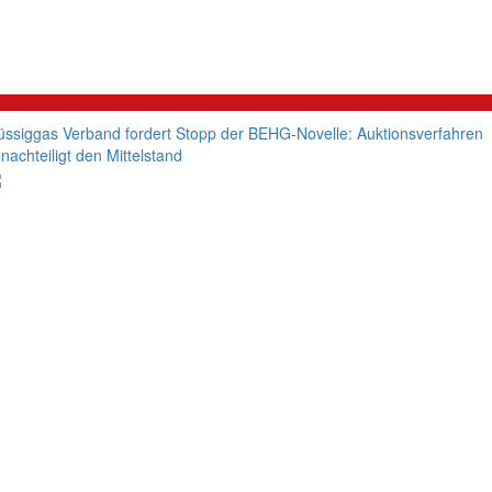
litik
üssiggas Verband fordert Stopp der BEHG-Novelle: Auktionsverfahren
nachteiligt den Mittelstand