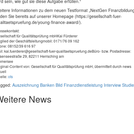
rd sein, wie gut sie diese Aufgabe erfüllen.“
itere Informationen zu dem neuen Testformat „NextGen Finanzbildun
nden Sie bereits auf unserer Homepage (https://gesellschaft-fuer-
alitaetspruefung.de/young-finance-award/).
essekontakt:
sellschaft für Qualitätsprüfung mbHKai Fürderer
tglied der Geschäftsleitungmobil: 0171/76 09 162
one: 08152/39 616 97
il:
kai.fuerderer@gesellschaft-fuer-qualitaetspruefung.deB
üro- bzw. Postadresse:
lsenseestraße 29, 82211 Herrsching am
mersee
iginal-Content von: Gesellschaft für Qualitätsprüfung mbH, übermittelt durch news
tuell
elle:
ots
agged:
Auszeichnung
Banken
Bild
Finanzdienstleistung
Interview
Studie
Weitere News