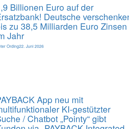
,9 Billionen Euro auf der
rsatzbank! Deutsche verschenke
is zu 38,5 Milliarden Euro Zinsen
m Jahr
ter Ording
22. Juni 2026
PAYBACK App neu mit
ultifunktionaler KI-gestützter
uche / Chatbot „Pointy“ gibt
unden via „PAYBACK Integrated