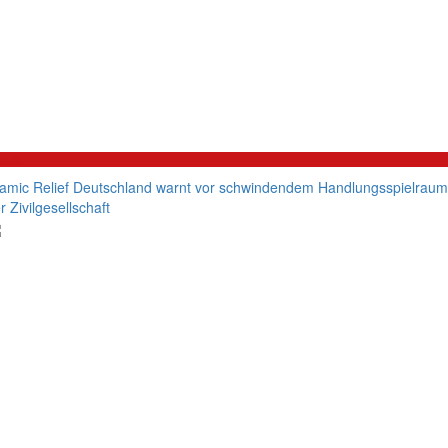
litik
lamic Relief Deutschland warnt vor schwindendem Handlungsspielraum
r Zivilgesellschaft