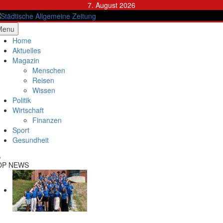
Skip
7. August 2026
to
content
ädtische Allgemeine Zeitung
Menu
Home
Aktuelles
Magazin
Menschen
Reisen
Wissen
Politik
Wirtschaft
Finanzen
Sport
Gesundheit
OP NEWS