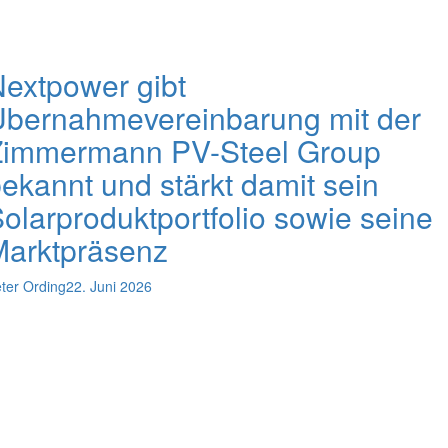
extpower gibt
Übernahmevereinbarung mit der
Zimmermann PV-Steel Group
ekannt und stärkt damit sein
olarproduktportfolio sowie seine
Marktpräsenz
ter Ording
22. Juni 2026