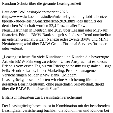
Rundum-Schutz über die gesamte Leasinglaufzeit
Laut dem IW-Leasing-Marktbericht 2026
(https://www.iwkoeln.de/studien/michael-groemling-tobias-hentze-
bjoern-kauder-leasing-marktbericht-2026.html) des Instituts der
deutschen Wirtschaft wurden 52,4 Prozent aller Pkw-
Neuzulassungen in Deutschland 2025 über Leasing oder Mietkauf
finanziert. Für die BMW Bank spiegelt sich dieser Trend unmittelbar
im eigenen Geschäft wider: Nahezu jedes zweite BMW und MINI
Neufahrzeug wird über BMW Group Financial Services finanziert
oder verleast.
„Leasing ist heute für viele Kundinnen und Kunden die bevorzugte
Art, ein BMW Fahrzeug zu erleben. Unser Anspruch ist es, dieses
Erlebnis vom ersten Tag bis zur Rückgabe positiv zu gestalten“, sagt
Felix-Hendrik Laabs, Leiter Marketing, Produktmanagement,
Versicherungen bei der BMW Bank. „Mit dem
Leasingrückgabeschutz bieten wir eine Absicherung für den
gesamten Leasingzeitraum, ohne pauschalen Selbstbehalt, direkt
über die BMW Bank abschließbar.“
Ergänzungsbaustein zur Leasingratenversicherung
Der Leasingrückgabeschutz ist in Kombination mit der bestehenden
Leasingratenversicherung buchbar, die Kundinnen und Kunden bei