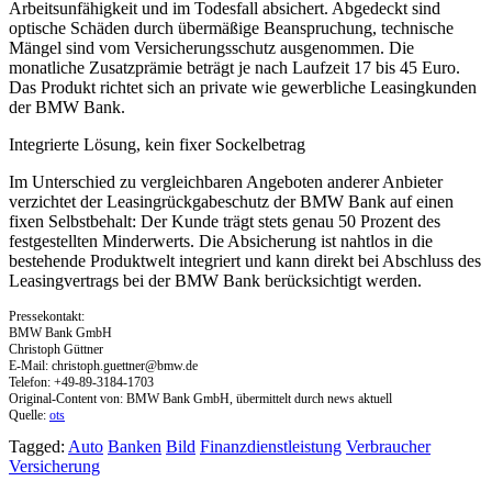
Arbeitsunfähigkeit und im Todesfall absichert. Abgedeckt sind
optische Schäden durch übermäßige Beanspruchung, technische
Mängel sind vom Versicherungsschutz ausgenommen. Die
monatliche Zusatzprämie beträgt je nach Laufzeit 17 bis 45 Euro.
Das Produkt richtet sich an private wie gewerbliche Leasingkunden
der BMW Bank.
Integrierte Lösung, kein fixer Sockelbetrag
Im Unterschied zu vergleichbaren Angeboten anderer Anbieter
verzichtet der Leasingrückgabeschutz der BMW Bank auf einen
fixen Selbstbehalt: Der Kunde trägt stets genau 50 Prozent des
festgestellten Minderwerts. Die Absicherung ist nahtlos in die
bestehende Produktwelt integriert und kann direkt bei Abschluss des
Leasingvertrags bei der BMW Bank berücksichtigt werden.
Pressekontakt:
BMW Bank GmbH
Christoph Güttner
E-Mail:
christoph.guettner@bmw.de
Telefon: +49-89-3184-1703
Original-Content von: BMW Bank GmbH, übermittelt durch news aktuell
Quelle:
ots
Tagged:
Auto
Banken
Bild
Finanzdienstleistung
Verbraucher
Versicherung