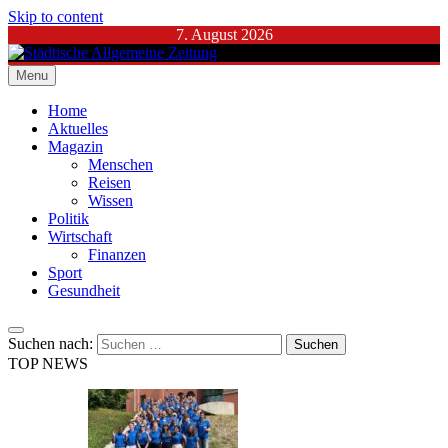
Skip to content
7. August 2026
Menu
Städtische Allgemeine Zeitung
Home
Aktuelles
Magazin
Menschen
Reisen
Wissen
Politik
Wirtschaft
Finanzen
Sport
Gesundheit
Suchen nach:
TOP NEWS