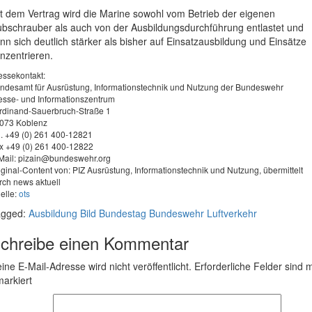
t dem Vertrag wird die Marine sowohl vom Betrieb der eigenen
bschrauber als auch von der Ausbildungsdurchführung entlastet und
nn sich deutlich stärker als bisher auf Einsatzausbildung und Einsätze
nzentrieren.
essekontakt:
ndesamt für Ausrüstung, Informationstechnik und Nutzung der Bundeswehr
esse- und Informationszentrum
rdinand-Sauerbruch-Straße 1
073 Koblenz
l. +49 (0) 261 400-12821
x +49 (0) 261 400-12822
Mail:
pizain@bundeswehr.org
iginal-Content von: PIZ Ausrüstung, Informationstechnik und Nutzung, übermittelt
rch news aktuell
elle:
ots
agged:
Ausbildung
Bild
Bundestag
Bundeswehr
Luftverkehr
chreibe einen Kommentar
ine E-Mail-Adresse wird nicht veröffentlicht.
Erforderliche Felder sind m
arkiert