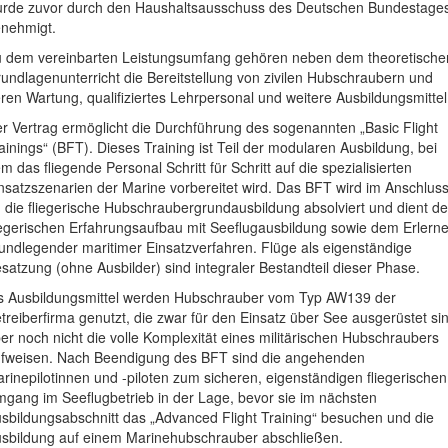
rde zuvor durch den Haushaltsausschuss des Deutschen Bundestage
nehmigt.
 dem vereinbarten Leistungsumfang gehören neben dem theoretische
undlagenunterricht die Bereitstellung von zivilen Hubschraubern und
ren Wartung, qualifiziertes Lehrpersonal und weitere Ausbildungsmittel
r Vertrag ermöglicht die Durchführung des sogenannten „Basic Flight
ainings“ (BFT). Dieses Training ist Teil der modularen Ausbildung, bei
m das fliegende Personal Schritt für Schritt auf die spezialisierten
nsatzszenarien der Marine vorbereitet wird. Das BFT wird im Anschlus
 die fliegerische Hubschraubergrundausbildung absolviert und dient d
iegerischen Erfahrungsaufbau mit Seeflugausbildung sowie dem Erlern
undlegender maritimer Einsatzverfahren. Flüge als eigenständige
satzung (ohne Ausbilder) sind integraler Bestandteil dieser Phase.
s Ausbildungsmittel werden Hubschrauber vom Typ AW139 der
treiberfirma genutzt, die zwar für den Einsatz über See ausgerüstet si
er noch nicht die volle Komplexität eines militärischen Hubschraubers
fweisen. Nach Beendigung des BFT sind die angehenden
rinepilotinnen und -piloten zum sicheren, eigenständigen fliegerischen
gang im Seeflugbetrieb in der Lage, bevor sie im nächsten
sbildungsabschnitt das „Advanced Flight Training“ besuchen und die
sbildung auf einem Marinehubschrauber abschließen.