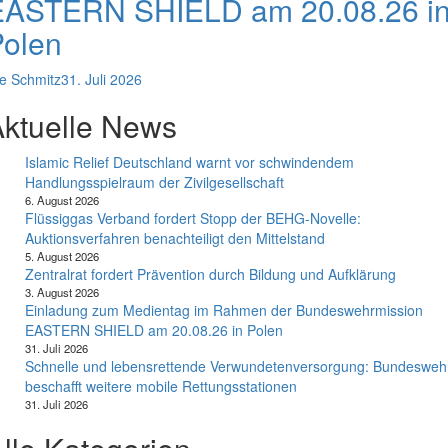
EASTERN SHIELD am 20.08.26 i
Polen
e Schmitz
31. Juli 2026
ktuelle News
Islamic Relief Deutschland warnt vor schwindendem
Handlungsspielraum der Zivilgesellschaft
6. August 2026
Flüssiggas Verband fordert Stopp der BEHG-Novelle:
Auktionsverfahren benachteiligt den Mittelstand
5. August 2026
Zentralrat fordert Prävention durch Bildung und Aufklärung
3. August 2026
Einladung zum Medientag im Rahmen der Bundeswehrmission
EASTERN SHIELD am 20.08.26 in Polen
31. Juli 2026
Schnelle und lebensrettende Verwundetenversorgung: Bundesweh
beschafft weitere mobile Rettungsstationen
31. Juli 2026