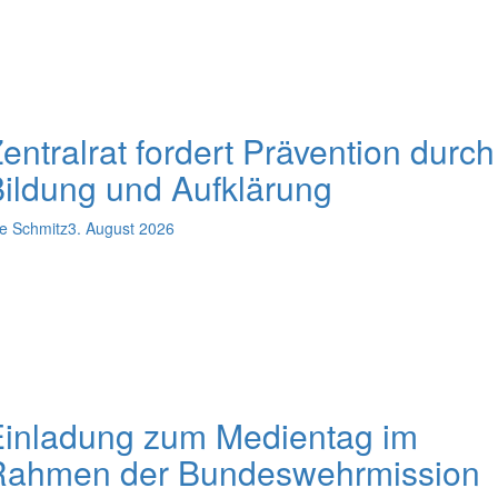
entralrat fordert Prävention durch
ildung und Aufklärung
e Schmitz
3. August 2026
Einladung zum Medientag im
Rahmen der Bundeswehrmission