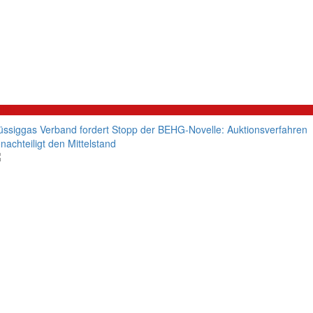
litik
üssiggas Verband fordert Stopp der BEHG-Novelle: Auktionsverfahren
nachteiligt den Mittelstand