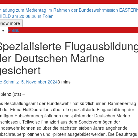
litik
nladung zum Medientag im Rahmen der Bundeswehrmission EASTER
IELD am 20.08.26 in Polen
Show more
Politik
Spezialisierte Flugausbildun
der Deutschen Marine
gesichert
e Schmitz
15. November 2024
3 mins
blenz (ots) –
s Beschaffungsamt der Bundeswehr hat kürzlich einen Rahmenertrag
t der Firma HeliOperations über die spezialisierte Flugausbildung der
nftigen Hubschrauberpilotinnen und -piloten der Deutschen Marine
schlossen. Teilweise finanziert aus dem Sondervermögen der
ndeswehr können so über die nächsten sieben Jahre angehende
bschrauberpilotinnen und -piloten ausgebildet werden. Die Beauftrag