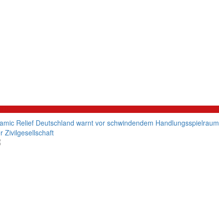
litik
lamic Relief Deutschland warnt vor schwindendem Handlungsspielraum
r Zivilgesellschaft