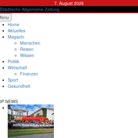
Skip
7. August 2026
to
content
ädtische Allgemeine Zeitung
Menu
Home
Aktuelles
Magazin
Menschen
Reisen
Wissen
Politik
Wirtschaft
Finanzen
Sport
Gesundheit
OP NEWS