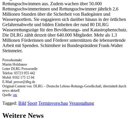
Rettungsschwimmen aus. Zudem wachen über 50.000
Rettungsschwimmerinnen und Rettungsschwimmer jährlich 2,6
Millionen Stunden über die Sicherheit von Badegästen und
Wassersportlern. Sie engagieren sich darüber hinaus in der örtlichen
Gefahrenabwehr und bilden Einheiten der rund 80 DLRG
Wasserrettungszüge für den Bevölkerungs- und Katastrophenschutz.
Die DLRG zählt derzeit über 640.000 Mitglieder. Mehr als 1,3
Millionen Förderinnen und Förderer unterstützen die lebensrettende
Arbeit mit Spenden. Schirmherr ist Bundespräsident Frank-Walter
Steinmeier.
Pressekontakt:
Martin Holzhause
Leiter DLRG Pressestelle
Telefon: 05723 955 442
Mobil: 0162 175 12 04
E-Mail:
presse@dlrg.de
Original-Content von: DLRG – Deutsche Lebens-Rettungs-Gesellschaft, übermittelt durch
news aktuell
Quelle:
ots
Tagged:
Bild
Sport
Terminvorschau
Veranstaltung
Weitere News