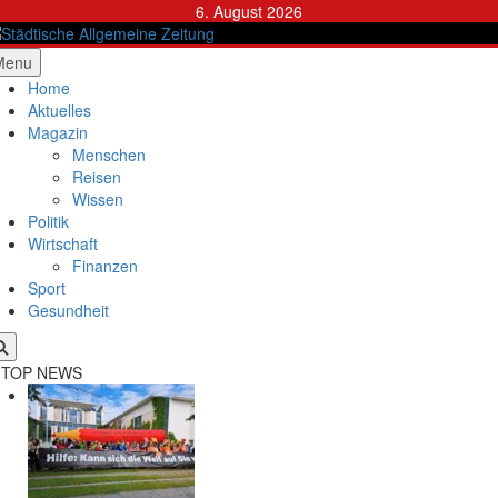
Skip
6. August 2026
to
content
ädtische Allgemeine Zeitung
Menu
Home
Aktuelles
Magazin
Menschen
Reisen
Wissen
Politik
Wirtschaft
Finanzen
Sport
Gesundheit
TOP NEWS