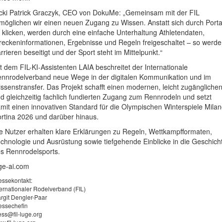
cki Patrick Graczyk, CEO von DokuMe: „Gemeinsam mit der FIL
möglichen wir einen neuen Zugang zu Wissen. Anstatt sich durch Porta
 klicken, werden durch eine einfache Unterhaltung Athletendaten,
reckeninformationen, Ergebnisse und Regeln freigeschaltet – so werd
rrieren beseitigt und der Sport steht im Mittelpunkt.“
t dem FIL-KI-Assistenten LAIA beschreitet der Internationale
nnrodelverband neue Wege in der digitalen Kommunikation und im
ssenstransfer. Das Projekt schafft einen modernen, leicht zugängliche
d gleichzeitig fachlich fundierten Zugang zum Rennrodeln und setzt
mit einen innovativen Standard für die Olympischen Winterspiele Mila
rtina 2026 und darüber hinaus.
e Nutzer erhalten klare Erklärungen zu Regeln, Wettkampfformaten,
chnologie und Ausrüstung sowie tiefgehende Einblicke in die Geschich
s Rennrodelsports.
ge-ai.com
essekontakt:
ternationaler Rodelverband (FIL)
rgit Dengler-Paar
essechefin
ess@fil-luge.org