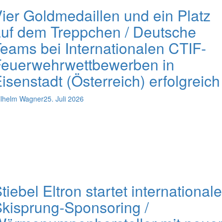
ier Goldmedaillen und ein Platz
uf dem Treppchen / Deutsche
eams bei Internationalen CTIF-
Feuerwehrwettbewerben in
isenstadt (Österreich) erfolgreich
lhelm Wagner
25. Juli 2026
tiebel Eltron startet international
kisprung-Sponsoring /