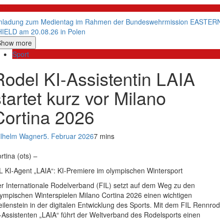
litik
nladung zum Medientag im Rahmen der Bundeswehrmission EASTER
IELD am 20.08.26 in Polen
Show more
Sport
Rodel KI-Assistentin LAIA
startet kurz vor Milano
Cortina 2026
lhelm Wagner
5. Februar 2026
7 mins
rtina (ots) –
L KI-Agent „LAIA“: KI-Premiere im olympischen Wintersport
r Internationale Rodelverband (FIL) setzt auf dem Weg zu den
ympischen Winterspielen Milano Cortina 2026 einen wichtigen
ilenstein in der digitalen Entwicklung des Sports. Mit dem FIL Rennrod
-Assistenten „LAIA“ führt der Weltverband des Rodelsports einen