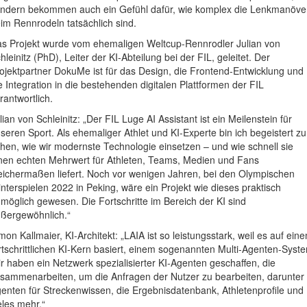
ndern bekommen auch ein Gefühl dafür, wie komplex die Lenkmanöve
im Rennrodeln tatsächlich sind.
s Projekt wurde vom ehemaligen Weltcup-Rennrodler Julian von
hleinitz (PhD), Leiter der KI-Abteilung bei der FIL, geleitet. Der
ojektpartner DokuMe ist für das Design, die Frontend-Entwicklung und
e Integration in die bestehenden digitalen Plattformen der FIL
rantwortlich.
lian von Schleinitz: „Der FIL Luge AI Assistant ist ein Meilenstein für
seren Sport. Als ehemaliger Athlet und KI-Experte bin ich begeistert zu
hen, wie wir modernste Technologie einsetzen – und wie schnell sie
nen echten Mehrwert für Athleten, Teams, Medien und Fans
eichermaßen liefert. Noch vor wenigen Jahren, bei den Olympischen
nterspielen 2022 in Peking, wäre ein Projekt wie dieses praktisch
möglich gewesen. Die Fortschritte im Bereich der KI sind
ßergewöhnlich.“
mon Kallmaier, KI-Architekt: „LAIA ist so leistungsstark, weil es auf ein
rtschrittlichen KI-Kern basiert, einem sogenannten Multi-Agenten-Syst
r haben ein Netzwerk spezialisierter KI-Agenten geschaffen, die
sammenarbeiten, um die Anfragen der Nutzer zu bearbeiten, darunter
enten für Streckenwissen, die Ergebnisdatenbank, Athletenprofile und
eles mehr.“