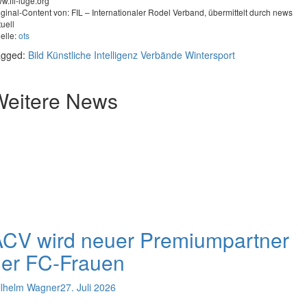
w.fil-luge.org
iginal-Content von: FIL – Internationaler Rodel Verband, übermittelt durch news
tuell
elle:
ots
agged:
Bild
Künstliche Intelligenz
Verbände
Wintersport
Weitere News
ACV wird neuer Premiumpartner
der FC-Frauen
lhelm Wagner
27. Juli 2026