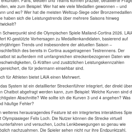
 erkunden. Fans, Medien und Teams können präzise, detaillierte Frag
ellen, wie zum Beispiel: Wer hat wie viele Medaillen gewonnen – und
nn und wo? Wer hat die meisten Weltcup-Siege oder Bronzemedaille
e haben sich die Leistungstrends über mehrere Saisons hinweg
twickelt?
n Schwerpunkt sind die Olympischen Spiele Mailand-Cortina 2026. LAI
efert KI-gestützte Vorhersagen zu Medaillenkandidaten, basierend auf
hrjährigen Trends und insbesondere der aktuellen Saison –
nschließlich des bereits in Cortina ausgetragenen Testrennens. Der
atbot ist außerdem mit umfangreichen streckenbezogenen Daten wie
schwindigkeiten, G-Kräften und zusätzlichen Leistungskennzahlen
gereichert, die für jedermann einsehbar sind.
ch für Athleten bietet LAIA einen Mehrwert.
 das System ist ein detaillierter Streckenführer integriert, der direkt übe
n Chatbot abgefragt werden kann, zum Beispiel: Welche Kurven sind d
chtigsten Abschnitte? Wie sollte ich die Kurven 3 und 4 angehen? Was
nd häufige Fehler?
n weiteres herausragendes Feature ist ein integriertes interaktives Spie
t Olympiasieger Felix Loch. Die Nutzer können die Strecke virtuell
nunterfahren und versuchen, Lochs Lenkbewegungen so genau wie
glich nachzuahmen. Die Spieler sehen nicht nur ihre Endpunktzahl,