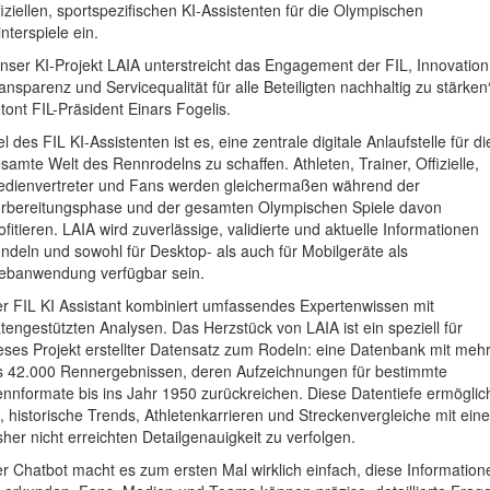
fiziellen, sportspezifischen KI-Assistenten für die Olympischen
nterspiele ein.
nser KI-Projekt LAIA unterstreicht das Engagement der FIL, Innovation
ansparenz und Servicequalität für alle Beteiligten nachhaltig zu stärken
tont FIL-Präsident Einars Fogelis.
el des FIL KI-Assistenten ist es, eine zentrale digitale Anlaufstelle für di
samte Welt des Rennrodelns zu schaffen. Athleten, Trainer, Offizielle,
dienvertreter und Fans werden gleichermaßen während der
rbereitungsphase und der gesamten Olympischen Spiele davon
ofitieren. LAIA wird zuverlässige, validierte und aktuelle Informationen
ndeln und sowohl für Desktop- als auch für Mobilgeräte als
banwendung verfügbar sein.
r FIL KI Assistant kombiniert umfassendes Expertenwissen mit
tengestützten Analysen. Das Herzstück von LAIA ist ein speziell für
eses Projekt erstellter Datensatz zum Rodeln: eine Datenbank mit meh
s 42.000 Rennergebnissen, deren Aufzeichnungen für bestimmte
nnformate bis ins Jahr 1950 zurückreichen. Diese Datentiefe ermöglic
, historische Trends, Athletenkarrieren und Streckenvergleiche mit eine
sher nicht erreichten Detailgenauigkeit zu verfolgen.
r Chatbot macht es zum ersten Mal wirklich einfach, diese Information