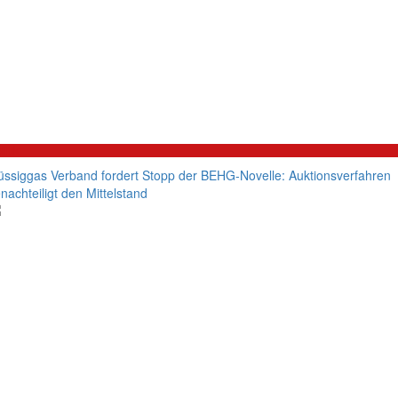
litik
üssiggas Verband fordert Stopp der BEHG-Novelle: Auktionsverfahren
nachteiligt den Mittelstand