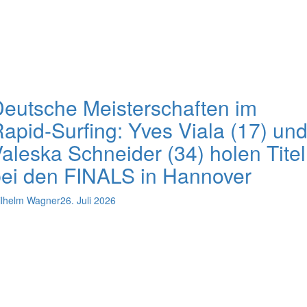
eutsche Meisterschaften im
apid-Surfing: Yves Viala (17) un
aleska Schneider (34) holen Titel
ei den FINALS in Hannover
lhelm Wagner
26. Juli 2026