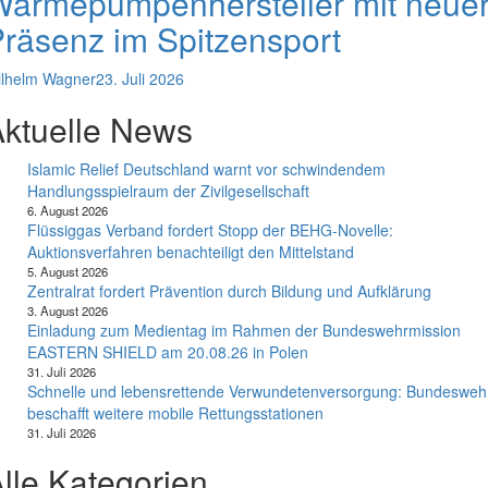
ärmepumpenhersteller mit neue
räsenz im Spitzensport
lhelm Wagner
23. Juli 2026
ktuelle News
Islamic Relief Deutschland warnt vor schwindendem
Handlungsspielraum der Zivilgesellschaft
6. August 2026
Flüssiggas Verband fordert Stopp der BEHG-Novelle:
Auktionsverfahren benachteiligt den Mittelstand
5. August 2026
Zentralrat fordert Prävention durch Bildung und Aufklärung
3. August 2026
Einladung zum Medientag im Rahmen der Bundeswehrmission
EASTERN SHIELD am 20.08.26 in Polen
31. Juli 2026
Schnelle und lebensrettende Verwundetenversorgung: Bundesweh
beschafft weitere mobile Rettungsstationen
31. Juli 2026
lle Kategorien