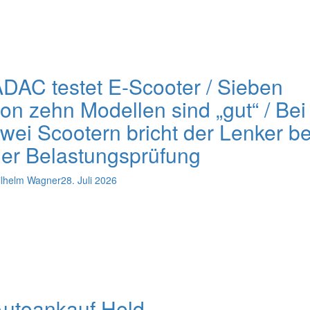
DAC testet E-Scooter / Sieben
on zehn Modellen sind „gut“ / Bei
wei Scootern bricht der Lenker be
er Belastungsprüfung
lhelm Wagner
28. Juli 2026
utoankauf Held –