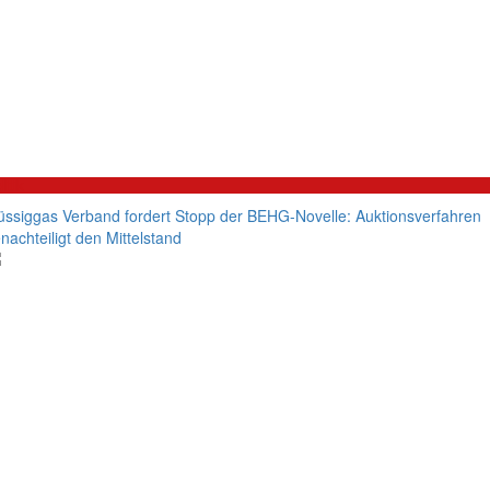
litik
üssiggas Verband fordert Stopp der BEHG-Novelle: Auktionsverfahren
nachteiligt den Mittelstand