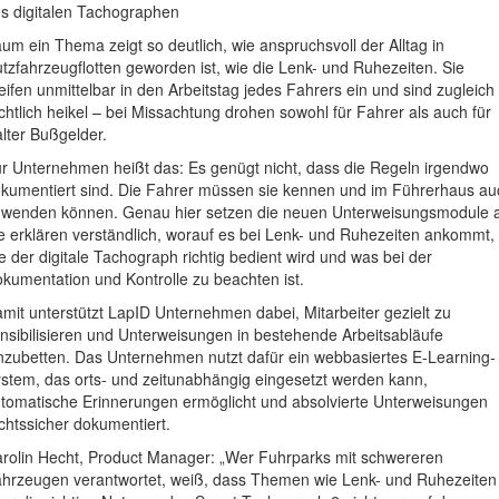
s digitalen Tachographen
um ein Thema zeigt so deutlich, wie anspruchsvoll der Alltag in
tzfahrzeugflotten geworden ist, wie die Lenk- und Ruhezeiten. Sie
eifen unmittelbar in den Arbeitstag jedes Fahrers ein und sind zugleich
chtlich heikel – bei Missachtung drohen sowohl für Fahrer als auch für
lter Bußgelder.
r Unternehmen heißt das: Es genügt nicht, dass die Regeln irgendwo
kumentiert sind. Die Fahrer müssen sie kennen und im Führerhaus au
wenden können. Genau hier setzen die neuen Unterweisungsmodule 
e erklären verständlich, worauf es bei Lenk- und Ruhezeiten ankommt,
e der digitale Tachograph richtig bedient wird und was bei der
kumentation und Kontrolle zu beachten ist.
mit unterstützt LapID Unternehmen dabei, Mitarbeiter gezielt zu
nsibilisieren und Unterweisungen in bestehende Arbeitsabläufe
nzubetten. Das Unternehmen nutzt dafür ein webbasiertes E-Learning-
stem, das orts- und zeitunabhängig eingesetzt werden kann,
tomatische Erinnerungen ermöglicht und absolvierte Unterweisungen
chtssicher dokumentiert.
rolin Hecht, Product Manager: „Wer Fuhrparks mit schwereren
hrzeugen verantwortet, weiß, dass Themen wie Lenk- und Ruhezeiten