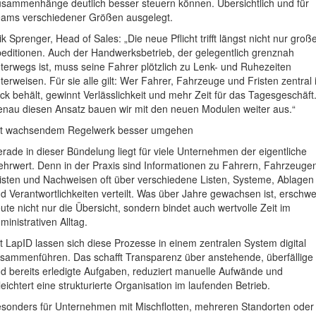
sammenhänge deutlich besser steuern können. Übersichtlich und für
ams verschiedener Größen ausgelegt.
ik Sprenger, Head of Sales: „Die neue Pflicht trifft längst nicht nur groß
editionen. Auch der Handwerksbetrieb, der gelegentlich grenznah
terwegs ist, muss seine Fahrer plötzlich zu Lenk- und Ruhezeiten
terweisen. Für sie alle gilt: Wer Fahrer, Fahrzeuge und Fristen zentral
ick behält, gewinnt Verlässlichkeit und mehr Zeit für das Tagesgeschäft
nau diesen Ansatz bauen wir mit den neuen Modulen weiter aus.“
t wachsendem Regelwerk besser umgehen
rade in dieser Bündelung liegt für viele Unternehmen der eigentliche
hrwert. Denn in der Praxis sind Informationen zu Fahrern, Fahrzeuge
isten und Nachweisen oft über verschiedene Listen, Systeme, Ablagen
d Verantwortlichkeiten verteilt. Was über Jahre gewachsen ist, erschwe
ute nicht nur die Übersicht, sondern bindet auch wertvolle Zeit im
ministrativen Alltag.
t LapID lassen sich diese Prozesse in einem zentralen System digital
sammenführen. Das schafft Transparenz über anstehende, überfällige
d bereits erledigte Aufgaben, reduziert manuelle Aufwände und
leichtert eine strukturierte Organisation im laufenden Betrieb.
sonders für Unternehmen mit Mischflotten, mehreren Standorten oder