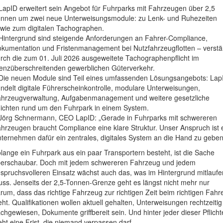
LapID erweitert sein Angebot für Fuhrparks mit Fahrzeugen über 2,5
nnen um zwei neue Unterweisungsmodule: zu Lenk- und Ruhezeiten
wie zum digitalen Tachographen.
Hintergrund sind steigende Anforderungen an Fahrer-Compliance,
kumentation und Fristenmanagement bei Nutzfahrzeugflotten – verstä
rch die zum 01. Juli 2026 ausgeweitete Tachographenpflicht im
enzüberschreitenden gewerblichen Güterverkehr.
Die neuen Module sind Teil eines umfassenden Lösungsangebots: Lap
ndelt digitale Führerscheinkontrolle, modulare Unterweisungen,
hrzeugverwaltung, Aufgabenmanagement und weitere gesetzliche
lichten rund um den Fuhrpark in einem System.
Jörg Schnermann, CEO LapID: „Gerade in Fuhrparks mit schwereren
hrzeugen braucht Compliance eine klare Struktur. Unser Anspruch ist 
ternehmen dafür ein zentrales, digitales System an die Hand zu geben
lange ein Fuhrpark aus ein paar Transportern besteht, ist die Sache
erschaubar. Doch mit jedem schwereren Fahrzeug und jedem
spruchsvolleren Einsatz wächst auch das, was im Hintergrund mitlaufe
ss. Jenseits der 2,5-Tonnen-Grenze geht es längst nicht mehr nur
rum, dass das richtige Fahrzeug zur richtigen Zeit beim richtigen Fahr
eht. Qualifikationen wollen aktuell gehalten, Unterweisungen rechtzeitig
chgewiesen, Dokumente griffbereit sein. Und hinter jeder dieser Pflich
eht eine Frist, die niemand verpassen darf.