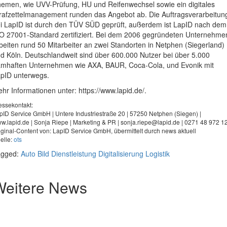
emen, wie UVV-Prüfung, HU und Reifenwechsel sowie ein digitales
rafzettelmanagement runden das Angebot ab. Die Auftragsverarbeitun
i LapID ist durch den TÜV SÜD geprüft, außerdem ist LapID nach dem
O 27001-Standard zertifiziert. Bei dem 2006 gegründeten Unternehme
beiten rund 50 Mitarbeiter an zwei Standorten in Netphen (Siegerland)
d Köln. Deutschlandweit sind über 600.000 Nutzer bei über 5.000
mhaften Unternehmen wie AXA, BAUR, Coca-Cola, und Evonik mit
pID unterwegs.
hr Informationen unter: https://www.lapid.de/.
essekontakt:
pID Service GmbH | Untere Industriestraße 20 | 57250 Netphen (Siegen) |
w.lapid.de | Sonja Riepe | Marketing & PR |
sonja.riepe@lapid.de
| 0271 48 972 1
iginal-Content von: LapID Service GmbH, übermittelt durch news aktuell
elle:
ots
agged:
Auto
Bild
Dienstleistung
Digitalisierung
Logistik
Weitere News