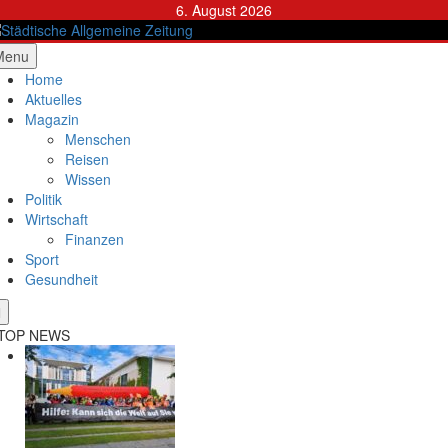
Skip
6. August 2026
to
content
ädtische Allgemeine Zeitung
Menu
Home
Aktuelles
Magazin
Menschen
Reisen
Wissen
Politik
Wirtschaft
Finanzen
Sport
Gesundheit
TOP NEWS