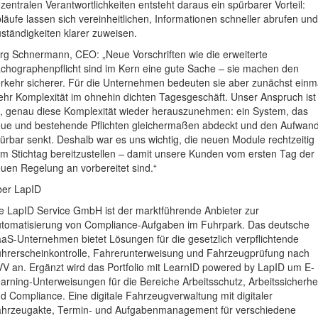
zentralen Verantwortlichkeiten entsteht daraus ein spürbarer Vorteil:
läufe lassen sich vereinheitlichen, Informationen schneller abrufen und
ständigkeiten klarer zuweisen.
rg Schnermann, CEO: „Neue Vorschriften wie die erweiterte
chographenpflicht sind im Kern eine gute Sache – sie machen den
rkehr sicherer. Für die Unternehmen bedeuten sie aber zunächst einm
hr Komplexität im ohnehin dichten Tagesgeschäft. Unser Anspruch ist
, genau diese Komplexität wieder herauszunehmen: ein System, das
ue und bestehende Pflichten gleichermaßen abdeckt und den Aufwan
ürbar senkt. Deshalb war es uns wichtig, die neuen Module rechtzeitig
m Stichtag bereitzustellen – damit unsere Kunden vom ersten Tag der
uen Regelung an vorbereitet sind.“
er LapID
e LapID Service GmbH ist der marktführende Anbieter zur
tomatisierung von Compliance-Aufgaben im Fuhrpark. Das deutsche
aS-Unternehmen bietet Lösungen für die gesetzlich verpflichtende
hrerscheinkontrolle, Fahrerunterweisung und Fahrzeugprüfung nach
V an. Ergänzt wird das Portfolio mit LearnID powered by LapID um E-
arning-Unterweisungen für die Bereiche Arbeitsschutz, Arbeitssicherhe
d Compliance. Eine digitale Fahrzeugverwaltung mit digitaler
hrzeugakte, Termin- und Aufgabenmanagement für verschiedene