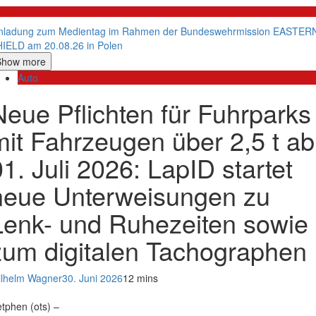
litik
nladung zum Medientag im Rahmen der Bundeswehrmission EASTER
IELD am 20.08.26 in Polen
Show more
Auto
Neue Pflichten für Fuhrparks
mit Fahrzeugen über 2,5 t ab
01. Juli 2026: LapID startet
neue Unterweisungen zu
Lenk- und Ruhezeiten sowie
zum digitalen Tachographen
lhelm Wagner
30. Juni 2026
12 mins
tphen (ots) –