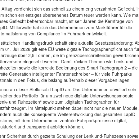
 Alltag verdichtet sich das schnell zu einem eng verzahnten Geflecht, i
m schon ein einziges übersehenes Datum teuer werden kann. Wie ma
eses Geflecht beherrschbar macht, ist seit Jahren die Kernfrage von
pID. Mittlerweile hat sich das Unternehmen zum Marktführer für die
tomatisierung von Compliance im Fuhrpark entwickelt.
sätzlichen Handlungsdruck schafft eine aktuelle Gesetzesänderung: A
m 01. Juli 2026 gilt eine EU-weite digitale Tachographenpflicht auch fü
hrzeuge über 2,5 Tonnen, die im grenzüberschreitenden gewerblichen
terverkehr eingesetzt werden. Damit rücken Themen wie Lenk- und
hezeiten sowie die korrekte Bedienung des Smart Tachograph 2 – die
eite Generation intelligenter Fahrtenschreiber – für viele Fuhrparks
stmals in den Fokus, die bislang außerhalb dieser Vorgaben lagen.
nau an dieser Stelle setzt LapID an. Das Unternehmen erweitert sein
stehendes Portfolio für um zwei neue digitale Unterweisungsmodule:
enk- und Ruhezeiten“ sowie zum „digitalen Tachographen für
tzfahrzeuge“. Im Mittelpunkt stehen dabei nicht nur die neuen Module,
ndern auch die konsequente Weiterentwicklung des gesamten LapID
stems, mit dem Unternehmen zentrale Fuhrparkprozesse digital,
rukturiert und transparent abbilden können.
hr Sicherheit durch gezielte Schulung der Lenk und-Ruhezeiten sowie