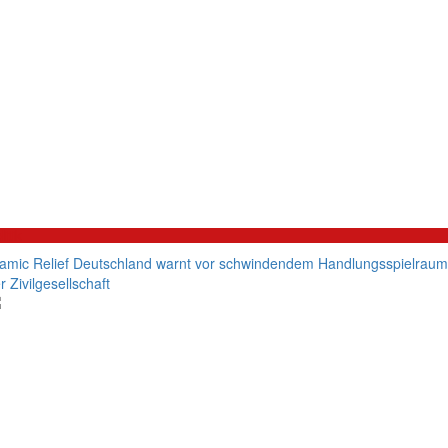
litik
lamic Relief Deutschland warnt vor schwindendem Handlungsspielraum
r Zivilgesellschaft