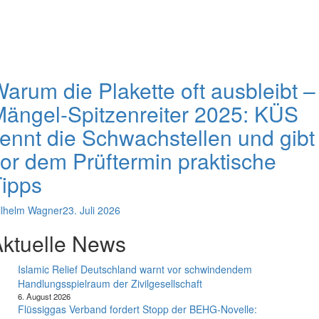
arum die Plakette oft ausbleibt –
ängel-Spitzenreiter 2025: KÜS
ennt die Schwachstellen und gibt
or dem Prüftermin praktische
ipps
lhelm Wagner
23. Juli 2026
ktuelle News
Islamic Relief Deutschland warnt vor schwindendem
Handlungsspielraum der Zivilgesellschaft
6. August 2026
Flüssiggas Verband fordert Stopp der BEHG-Novelle: