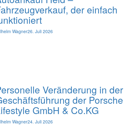
ahrzeugverkauf, der einfach
unktioniert
lhelm Wagner
26. Juli 2026
ersonelle Veränderung in der
eschäftsführung der Porsche
Lifestyle GmbH & Co.KG
lhelm Wagner
24. Juli 2026