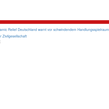
litik
lamic Relief Deutschland warnt vor schwindendem Handlungsspielraum
r Zivilgesellschaft