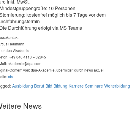
ro inkl. MwSt.
 Mindestgruppengröße: 10 Personen
Stornierung: kostenfrei möglich bis 7 Tage vor dem
urchführungstermin
Die Durchführung erfolgt via MS Teams
essekontakt:
rcus Heumann
iter dpa-Akademie
lefon: +49 040 4113 – 32845
Mail:
akademie@dpa.com
iginal-Content von: dpa-Akademie, übermittelt durch news aktuell
elle:
ots
agged:
Ausbildung
Beruf
Bild
Bildung
Karriere
Seminare
Weiterbildung
eitere News