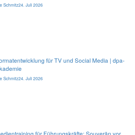
e Schmitz
24. Juli 2026
ormatentwicklung für TV und Social Media | dpa-
kademie
e Schmitz
24. Juli 2026
edientraining für Führungskräfte: Souverän vor