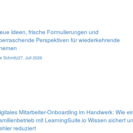
eue Ideen, frische Formulierungen und
berraschende Perspektiven für wiederkehrende
hemen
e Schmitz
27. Juli 2026
igitales Mitarbeiter-Onboarding im Handwerk: Wie ei
amilienbetrieb mit LearningSuite.io Wissen sichert u
ehler reduziert