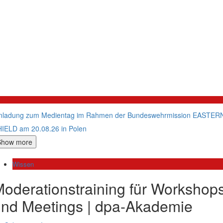
litik
nladung zum Medientag im Rahmen der Bundeswehrmission EASTER
IELD am 20.08.26 in Polen
Show more
Wissen
oderationstraining für Workshop
nd Meetings | dpa-Akademie