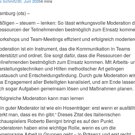
e Schmitz
30. Juni 2026
4 mins
amburg (ots) –
ßigen – steuern – lenken: So lässt wirkungsvolle Moderation d
essourcen der Teilnehmenden bestmöglich zum Einsatz komme
rkshops und Team-Meetings effizient und erfolgreich moderie
deration ist ein Instrument, das die Kommunikation in Teams
terstützt und ordnet. Sie sorgt dafür, dass die Ressourcen der
eilnehmenden bestmöglich zum Einsatz kommen. Mit Arbeits- u
rstellungstechniken und Hilfen methodischer Art gelingen
ustausch und Entscheidungsfindung. Durch gute Moderation wi
s Engagement aller Beteiligten kanalisiert, und am Ende lasse
ich sogar Aufgaben gemeinsam lösen und Maßnahmen planen.
rfolgreiche Moderation kann man lernen
in guter Moderator ist wie ein Hosenträger: erst wenn er ausfällt
rkt man, dass es ihn gibt.“ Dieses Zitat des italienischen
hauspielers Roberto Benigni bringt es auf den Punkt.
oderatoren haben eine wichtige Rolle, wenn es um die
meinsame Arbeit in Gruppen geht – in Präsenz und erst recht