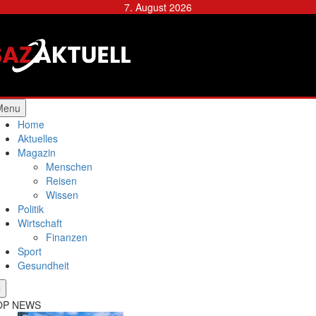
Skip
7. August 2026
to
content
Städtische Allgemeine
Zeitung
Menu
Home
Aktuelles
Magazin
Menschen
Reisen
Wissen
Politik
Wirtschaft
Finanzen
Sport
Gesundheit
OP NEWS