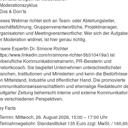
 Moderationszyklus
 Dos & Don’ts
eses Webinar richtet sich an Team- oder Abteilungsleiter,
schäftsführung, Gruppenverantwortliche, Projektmanager,
ganisatoren und Meetingverantwortliche: Wer sich der Aufgabe
r Moderation widmet, ist hier genau richtig.
sere Expertin Dr. Simone Richter
ttps://www.linkedin.com/in/simone-richter-5b310419a/) ist
eiberufliche Kommunikationstrainerin, PR-Beraterin und
etorikcoach. Sie begleitet Unternehmen unterschiedlichster
anchen, Institutionen und Ministerien und kenn die Bedürfnisse
n Mittelstand, Industrie und öffentlicher Hand. Die promovierte
ommunikationswissenschaftlerin und ehemalige Redakteurin de
uttgarter Zeitung beherrscht interne und externe Kommunikatio
us verschiedenen Perspektiven.
ey Facts
Termin: Mittwoch, 26. August 2026, 15:00 – 17:00 Uhr
Teilnahmegebühr: Standardticket 135 Euro zzgl. MwSt. / 160,65