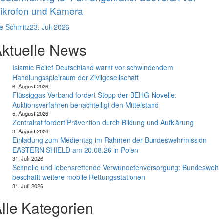
ikrofon und Kamera
e Schmitz
23. Juli 2026
ktuelle News
Islamic Relief Deutschland warnt vor schwindendem
Handlungsspielraum der Zivilgesellschaft
6. August 2026
Flüssiggas Verband fordert Stopp der BEHG-Novelle:
Auktionsverfahren benachteiligt den Mittelstand
5. August 2026
Zentralrat fordert Prävention durch Bildung und Aufklärung
3. August 2026
Einladung zum Medientag im Rahmen der Bundeswehrmission
EASTERN SHIELD am 20.08.26 in Polen
31. Juli 2026
Schnelle und lebensrettende Verwundetenversorgung: Bundesweh
beschafft weitere mobile Rettungsstationen
31. Juli 2026
lle Kategorien