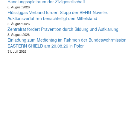
Handlungsspielraum der Zivilgesellschaft
6. August 2026
Flüssiggas Verband fordert Stopp der BEHG-Novelle:
Auktionsverfahren benachteiligt den Mittelstand
5. August 2026
Zentralrat fordert Prävention durch Bildung und Aufklärung
3. August 2026
Einladung zum Medientag im Rahmen der Bundeswehrmission
EASTERN SHIELD am 20.08.26 in Polen
31. Juli 2026
lle Kategorien
Aktuelles
Allgemein
Auto
Finanzen
Gesundheit
Magazin
Menschen
Politik
Reisen
Sport