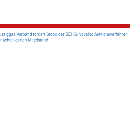
litik
üssiggas Verband fordert Stopp der BEHG-Novelle: Auktionsverfahren
nachteiligt den Mittelstand