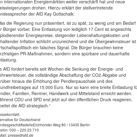
n internationalen Energiemärkten weiter verschärft hat und neue
eissteigerungen drohen. Hierzu erklärt der stellvertretende
ndessprecher der AfD Kay Gottschalk:
as die Regierung nun präsentiert, ist zu spät, zu wenig und am Bedarf
r Bürger vorbei. Eine Entlastung von lediglich 17 Cent ist angesichts
plodierender Energiepreise, steigender Lebenshaltungskosten und
haltender Inflation schlicht unzureichend und die Übergewinnsteuer ist
rtschaftspolitisch ein falsches Signal. Die Bürger brauchen keine
rzfristigen PR-Maßnahmen, sondern eine spürbare und dauerhafte
tlastung.
e AfD fordert bereits seit Wochen die Senkung der Energie- und
hrwertsteuer, die vollständige Abschaffung der CO2-Abgabe und
rüber hinaus die Erhöhung der Pendlerpauschale und des
undfreibetrages auf 15.000 Euro. Nur so kann eine breite Entlastung f
ndler, Familien, Rentner, Handwerk und Mittelstand erreicht werden.
hrend CDU und SPD erst jetzt auf den öffentlichen Druck reagieren,
beitet die AfD strategisch.“
essekontakt:
ternative für Deutschland
ndesgeschäftsstelleEichhorster Weg 80 / 13435 Berlin
lefon: 030 – 220 23 710
Mail:
presse@afd.de