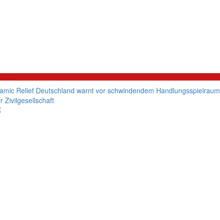
litik
lamic Relief Deutschland warnt vor schwindendem Handlungsspielraum
r Zivilgesellschaft