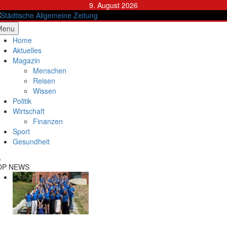
Skip
9. August 2026
to
content
ädtische Allgemeine Zeitung
Menu
Home
Aktuelles
Magazin
Menschen
Reisen
Wissen
Politik
Wirtschaft
Finanzen
Sport
Gesundheit
OP NEWS