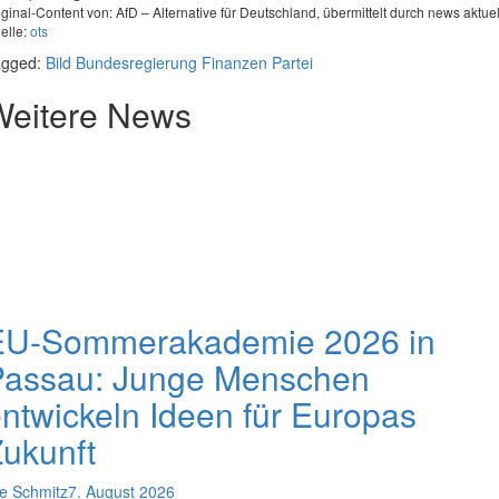
iginal-Content von: AfD – Alternative für Deutschland, übermittelt durch news aktuel
elle:
ots
agged:
Bild
Bundesregierung
Finanzen
Partei
Weitere News
EU-Sommerakademie 2026 in
Passau: Junge Menschen
ntwickeln Ideen für Europas
ukunft
e Schmitz
7. August 2026