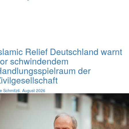
slamic Relief Deutschland warnt
vor schwindendem
andlungsspielraum der
ivilgesellschaft
e Schmitz
6. August 2026