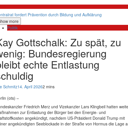
litik
ntralrat fordert Prävention durch Bildung und Aufklärung
Show more
Politik
Kay Gottschalk: Zu spät, zu
wenig: Bundesregierung
bleibt echte Entlastung
schuldig
e Schmitz
14. April 2026
2 mins
rlin (ots) –
ndeskanzler Friedrich Merz und Vizekanzler Lars Klingbeil hatten weit
ßnahmen zur Entlastung der Bürger bei den Energie- und
aftstoffkosten angekündigt, nachdem US-Präsident Donald Trump mit
iner angekündigten Seeblockade in der Straße von Hormus die Lage a