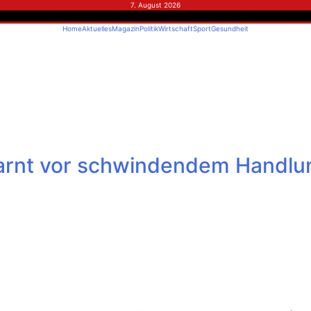
7. August 2026
Home
Aktuelles
Magazin
Politik
Wirtschaft
Sport
Gesundheit
warnt vor schwindendem Handlu