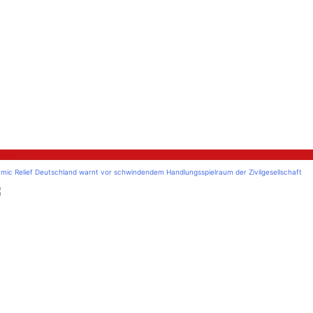
litik
amic Relief Deutschland warnt vor schwindendem Handlungsspielraum der Zivilgesellschaft