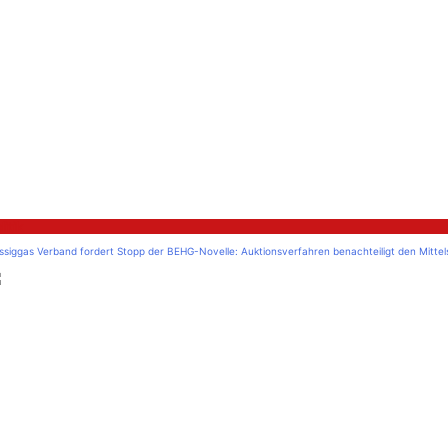
litik
ssiggas Verband fordert Stopp der BEHG-Novelle: Auktionsverfahren benachteiligt den Mitte