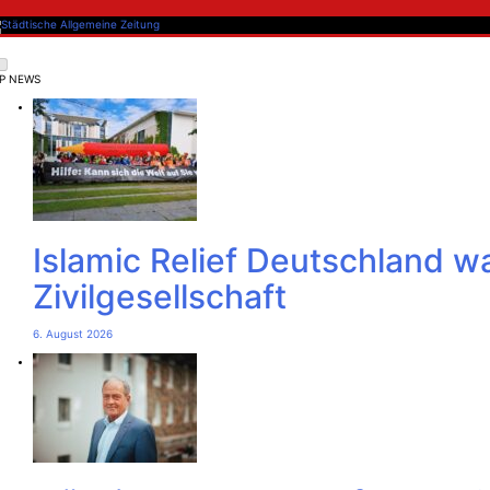
Skip
to
content
dtische Allgemeine Zeitung
P NEWS
Islamic Relief Deutschland 
Zivilgesellschaft
6. August 2026