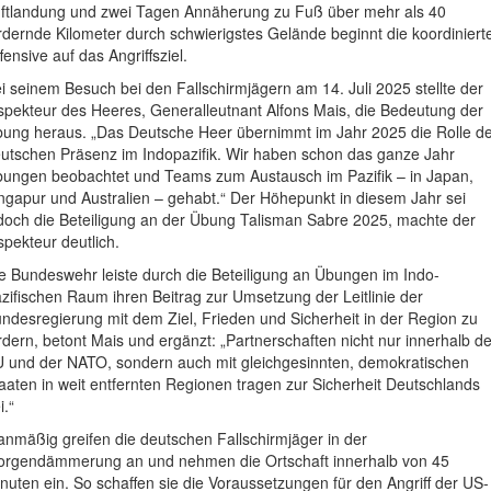
ftlandung und zwei Tagen Annäherung zu Fuß über mehr als 40
rdernde Kilometer durch schwierigstes Gelände beginnt die koordiniert
fensive auf das Angriffsziel.
i seinem Besuch bei den Fallschirmjägern am 14. Juli 2025 stellte der
spekteur des Heeres, Generalleutnant Alfons Mais, die Bedeutung der
ung heraus. „Das Deutsche Heer übernimmt im Jahr 2025 die Rolle d
utschen Präsenz im Indopazifik. Wir haben schon das ganze Jahr
ungen beobachtet und Teams zum Austausch im Pazifik – in Japan,
ngapur und Australien – gehabt.“ Der Höhepunkt in diesem Jahr sei
doch die Beteiligung an der Übung Talisman Sabre 2025, machte der
spekteur deutlich.
e Bundeswehr leiste durch die Beteiligung an Übungen im Indo-
zifischen Raum ihren Beitrag zur Umsetzung der Leitlinie der
ndesregierung mit dem Ziel, Frieden und Sicherheit in der Region zu
rdern, betont Mais und ergänzt: „Partnerschaften nicht nur innerhalb de
 und der NATO, sondern auch mit gleichgesinnten, demokratischen
aaten in weit entfernten Regionen tragen zur Sicherheit Deutschlands
i.“
anmäßig greifen die deutschen Fallschirmjäger in der
rgendämmerung an und nehmen die Ortschaft innerhalb von 45
nuten ein. So schaffen sie die Voraussetzungen für den Angriff der US-