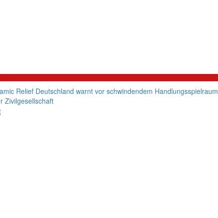
litik
lamic Relief Deutschland warnt vor schwindendem Handlungsspielraum
r Zivilgesellschaft