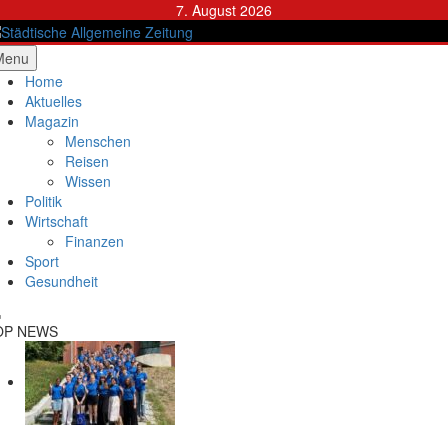
Skip
7. August 2026
to
content
ädtische Allgemeine Zeitung
Menu
Home
Aktuelles
Magazin
Menschen
Reisen
Wissen
Politik
Wirtschaft
Finanzen
Sport
Gesundheit
OP NEWS