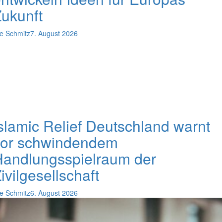
ukunft
e Schmitz
7. August 2026
slamic Relief Deutschland warnt
vor schwindendem
andlungsspielraum der
ivilgesellschaft
e Schmitz
6. August 2026