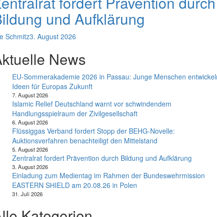
entralrat fordert Prävention durch
ildung und Aufklärung
e Schmitz
3. August 2026
ktuelle News
EU-Sommerakademie 2026 in Passau: Junge Menschen entwickel
Ideen für Europas Zukunft
7. August 2026
Islamic Relief Deutschland warnt vor schwindendem
Handlungsspielraum der Zivilgesellschaft
6. August 2026
Flüssiggas Verband fordert Stopp der BEHG-Novelle:
Auktionsverfahren benachteiligt den Mittelstand
5. August 2026
Zentralrat fordert Prävention durch Bildung und Aufklärung
3. August 2026
Einladung zum Medientag im Rahmen der Bundeswehrmission
EASTERN SHIELD am 20.08.26 in Polen
31. Juli 2026
lle Kategorien