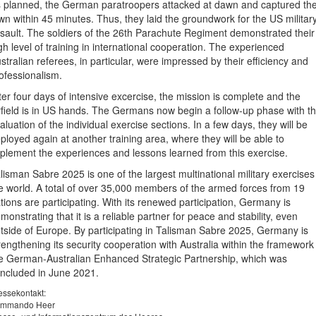
 planned, the German paratroopers attacked at dawn and captured th
wn within 45 minutes. Thus, they laid the groundwork for the US military
sault. The soldiers of the 26th Parachute Regiment demonstrated their
gh level of training in international cooperation. The experienced
stralian referees, in particular, were impressed by their efficiency and
ofessionalism.
ter four days of intensive excercise, the mission is complete and the
rfield is in US hands. The Germans now begin a follow-up phase with t
aluation of the individual exercise sections. In a few days, they will be
ployed again at another training area, where they will be able to
plement the experiences and lessons learned from this exercise.
lisman Sabre 2025 is one of the largest multinational military exercises
e world. A total of over 35,000 members of the armed forces from 19
tions are participating. With its renewed participation, Germany is
monstrating that it is a reliable partner for peace and stability, even
tside of Europe. By participating in Talisman Sabre 2025, Germany is
rengthening its security cooperation with Australia within the framework
e German-Australian Enhanced Strategic Partnership, which was
ncluded in June 2021.
essekontakt:
mmando Heer