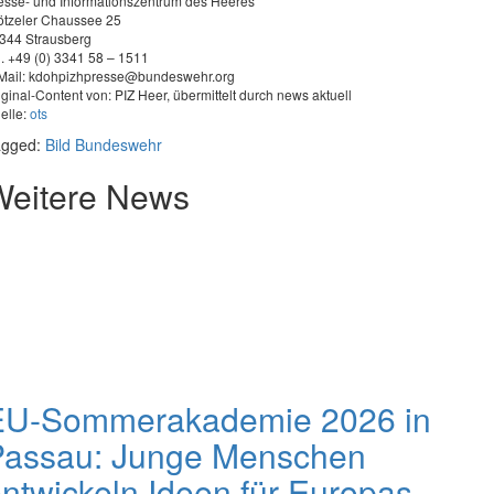
esse- und Informationszentrum des Heeres
ötzeler Chaussee 25
344 Strausberg
l. +49 (0) 3341 58 – 1511
Mail:
kdohpizhpresse@bundeswehr.org
iginal-Content von: PIZ Heer, übermittelt durch news aktuell
elle:
ots
agged:
Bild
Bundeswehr
Weitere News
EU-Sommerakademie 2026 in
Passau: Junge Menschen
ntwickeln Ideen für Europas