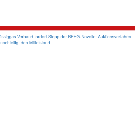
litik
üssiggas Verband fordert Stopp der BEHG-Novelle: Auktionsverfahren
nachteiligt den Mittelstand