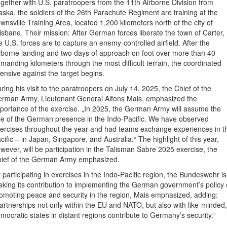
gether with U.S. paratroopers from the 11th Airborne Division from
aska, the soldiers of the 26th Parachute Regiment are training at the
wnsville Training Area, located 1,200 kilometers north of the city of
isbane. Their mission: After German forces liberate the town of Carter,
e U.S. forces are to capture an enemy-controlled airfield. After the
rborne landing and two days of approach on foot over more than 40
manding kilometers through the most difficult terrain, the coordinated
fensive against the target begins.
ring his visit to the paratroopers on July 14, 2025, the Chief of the
rman Army, Lieutenant General Alfons Mais, emphasized the
portance of the exercise. „In 2025, the German Army will assume the
le of the German presence in the Indo-Pacific. We have observed
ercises throughout the year and had teams exchange experiences in t
cific – in Japan, Singapore, and Australia.“ The highlight of this year,
wever, will be participation in the Talisman Sabre 2025 exercise, the
ief of the German Army emphasized.
 participating in exercises in the Indo-Pacific region, the Bundeswehr is
king its contribution to implementing the German government’s policy 
omoting peace and security in the region, Mais emphasized, adding:
artnerships not only within the EU and NATO, but also with like-minded,
mocratic states in distant regions contribute to Germany’s security.“