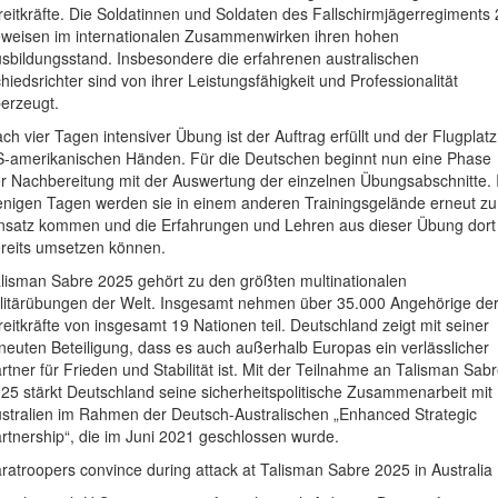
reitkräfte. Die Soldatinnen und Soldaten des Fallschirmjägerregiments
weisen im internationalen Zusammenwirken ihren hohen
sbildungsstand. Insbesondere die erfahrenen australischen
hiedsrichter sind von ihrer Leistungsfähigkeit und Professionalität
erzeugt.
ch vier Tagen intensiver Übung ist der Auftrag erfüllt und der Flugplatz
-amerikanischen Händen. Für die Deutschen beginnt nun eine Phase
r Nachbereitung mit der Auswertung der einzelnen Übungsabschnitte. 
nigen Tagen werden sie in einem anderen Trainingsgelände erneut z
nsatz kommen und die Erfahrungen und Lehren aus dieser Übung dort
reits umsetzen können.
lisman Sabre 2025 gehört zu den größten multinationalen
litärübungen der Welt. Insgesamt nehmen über 35.000 Angehörige de
reitkräfte von insgesamt 19 Nationen teil. Deutschland zeigt mit seiner
neuten Beteiligung, dass es auch außerhalb Europas ein verlässlicher
rtner für Frieden und Stabilität ist. Mit der Teilnahme an Talisman Sab
25 stärkt Deutschland seine sicherheitspolitische Zusammenarbeit mit
stralien im Rahmen der Deutsch-Australischen „Enhanced Strategic
rtnership“, die im Juni 2021 geschlossen wurde.
ratroopers convince during attack at Talisman Sabre 2025 in Australia