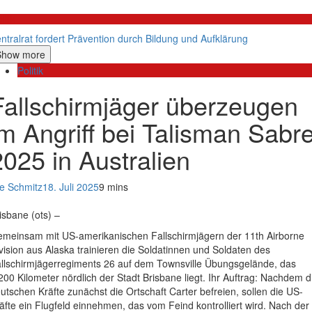
litik
ntralrat fordert Prävention durch Bildung und Aufklärung
Show more
Politik
Fallschirmjäger überzeugen
im Angriff bei Talisman Sabr
2025 in Australien
e Schmitz
18. Juli 2025
9 mins
isbane (ots) –
meinsam mit US-amerikanischen Fallschirmjägern der 11th Airborne
vision aus Alaska trainieren die Soldatinnen und Soldaten des
llschirmjägerregiments 26 auf dem Townsville Übungsgelände, das
200 Kilometer nördlich der Stadt Brisbane liegt. Ihr Auftrag: Nachdem d
utschen Kräfte zunächst die Ortschaft Carter befreien, sollen die US-
äfte ein Flugfeld einnehmen, das vom Feind kontrolliert wird. Nach der