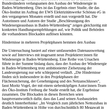
Bundesländern verlangsamen den Ausbau der Windenergie in
Baden-Württemberg. Dies ist das Ergebnis einer Studie, die das
Öko-Institut im Auftrag der EWS Elektrizitätswerke Schönau eG in
den vergangenen Monaten erstellt und nun vorgestellt hat. Die
Autorinnen und Autoren der Studie „Beschleunigung des
Windenergieausbaus in Baden-Württemberg“ zeigen gleichzeitig mit
konkreten Handlungsempfehlungen auf, wie Politik und Behörden
die vorhandenen Blockaden auflösen könnten.
Hindernisse in mehreren Projektphasen hemmen den Ausbau
Die Untersuchung basiert auf einer umfassenden Datenauswertung
sowie auf Interviews mit insgesamt neun Projektierer:innen für
Windenergie in Baden-Württemberg. Eine Reihe von Ursachen
führte in der Summe bislang dazu, dass der Ausbau der Windenergie
in Baden-Württemberg trotz ambitionierter Zielsetzung der
Landesregierung nur sehr schleppend verläuft. „Die Hindernisse
finden sich insbesondere in den Projektphasen der
Flächensicherung, der Genehmigung und des Netzanschlusses“,
fasst Moritz Vogel, der mit einem siebenköpfigen Autor:innen-Team
des Öko-Instituts Freiburg die Studie erstellt hat, die Ergebnisse
zusammen. Die Blockaden in diesen Bereichen seien
hauptverantwortlich dafür, dass das Land seinen Ausbauzielen
deutlich hinterherhinke: „Im Vergleich zum jährlichen Nettozubau in
Baden-Württemberg in Höhe von durchschnittlich 80 Megawatt in