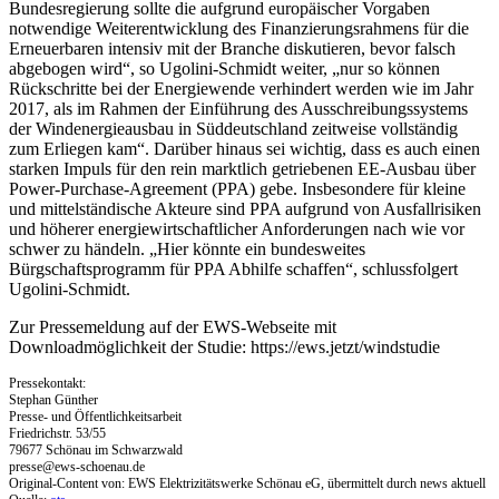
Bundesregierung sollte die aufgrund europäischer Vorgaben
notwendige Weiterentwicklung des Finanzierungsrahmens für die
Erneuerbaren intensiv mit der Branche diskutieren, bevor falsch
abgebogen wird“, so Ugolini-Schmidt weiter, „nur so können
Rückschritte bei der Energiewende verhindert werden wie im Jahr
2017, als im Rahmen der Einführung des Ausschreibungssystems
der Windenergieausbau in Süddeutschland zeitweise vollständig
zum Erliegen kam“. Darüber hinaus sei wichtig, dass es auch einen
starken Impuls für den rein marktlich getriebenen EE-Ausbau über
Power-Purchase-Agreement (PPA) gebe. Insbesondere für kleine
und mittelständische Akteure sind PPA aufgrund von Ausfallrisiken
und höherer energiewirtschaftlicher Anforderungen nach wie vor
schwer zu händeln. „Hier könnte ein bundesweites
Bürgschaftsprogramm für PPA Abhilfe schaffen“, schlussfolgert
Ugolini-Schmidt.
Zur Pressemeldung auf der EWS-Webseite mit
Downloadmöglichkeit der Studie: https://ews.jetzt/windstudie
Pressekontakt:
Stephan Günther
Presse- und Öffentlichkeitsarbeit
Friedrichstr. 53/55
79677 Schönau im Schwarzwald
presse@ews-schoenau.de
Original-Content von: EWS Elektrizitätswerke Schönau eG, übermittelt durch news aktuell