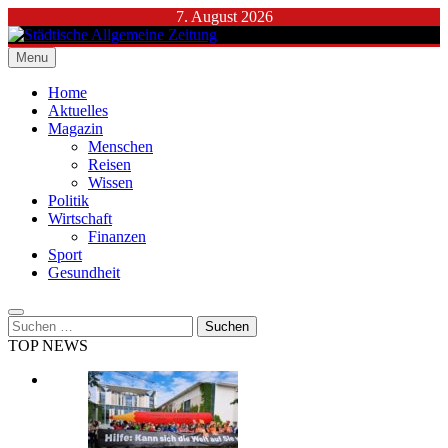
Skip
7. August 2026
to
content
Menu
Städtische Allgemeine Zeitung
Home
Aktuelles
Magazin
Menschen
Reisen
Wissen
Politik
Wirtschaft
Finanzen
Sport
Gesundheit
Suchen
nach:
TOP NEWS