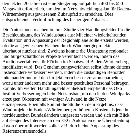
den letzten 20 Jahren ist eine Steigerung auf jährlich 400 bis 650
Megawatt erforderlich, um den im Netzentwicklungsplan für Baden-
Württemberg ausgewiesenen Zubaupfad zu erreichen. Dies
entspricht einer Verfünffachung des bisherigen Zubaus“.
Die Autor:innen machen in ihrer Studie vier Handlungsfelder für die
Beschleunigung des Windausbaus aus: Mit einer wiederkehrenden
Evaluation und Anpassung der Regionalpläne sollte erstens werden,
ob die ausgewiesenen Flächen durch Windenergieprojekte
überhaupt nutzbar sind. Zweitens könnte die Umsetzung regionaler
und bürgerschaftlicher Projekte vereinfacht werden, indem das
Auktionsverfahrens für Flächen im Staatswald Baden-Württembergs
modifiziert wird. Das Genehmigungsverfahren selbst könnte drittens
insbesondere verbessert werden, indem die zuständigen Behörden
miteinander und mit den Projektierern besser zusammenarbeiten,
wozu unter anderem mehr und besser geschultes Personal beitragen
könnte. Im vierten Handlungsfeld schließlich empfiehlt das Öko-
Institut Verbesserungen beim Netzausbau, um den in den Windparks
erzeugten Ökostrom mit weniger Aufwand in die Netze
einzuspeisen. Ebenfalls kommt die Studie zu dem Ergebnis, dass
Windprojekte in Baden-Württemberg zu höheren Kosten als jene in
norddeutschen Bundesländern umgesetzt werden und sich mit Blick
auf steigendes Interesse an den EEG-Auktionen eine Überarbeitung
davon überprüft werden sollte, z.B. durch eine Anpassung des
Referenzertragsmodells.