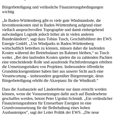
Bürgerbeteiligung und verlässliche Finanzierungsbedingungen
wichtig
„In Baden-Württemberg gibt es viele gute Windstandorte, die
Investitionskosten sind in Baden-Württemberg aufgrund einer
vielfach anspruchsvollen Topographie und damit einhergehend
aufwändigen Logistik jedoch höher als in vielen anderen
Bundesländern“, sagt dazu Tobias Tusch, Geschäftsführer der EWS
Energie GmbH. „Um Windparks in Baden-Württemberg
wirtschaftlich betreiben zu können, müssen daher die laufenden
Kosten während der Betriebsdauer im Rahmen bleiben,“ so Tusch
weiter. „Bei den laufenden Kosten spielen die zu zahlenden Pachten
eine entscheidende Rolle und ausufernde Pachtforderungen erhöhen
die Umsetzungsrisiken von Projekten. Insbesondere öffentliche
Grundstückseigentümer haben hier aus unserer Sicht auch eine
Verantwortung – insbesondere gegenüber Bürgerenergie, denn
Bürgerbeteiligung erhöht die Akzeptanz für die Windkraft.“
Dass die Ausbauziele auf Länderebene nur dann erreicht werden
können, wenn die Voraussetzungen dafür auch auf Bundesebene
geschaffen werden, betont Peter Ugolini-Schmidt. „Ein verlässlicher
Finanzierungsrahmen für Erneuerbare Energien ist eine
Grundvoraussetzung für die Beibehaltung eines hohen
Ausbautempos“, sagt der Leiter Politik der EWS. „Die neue