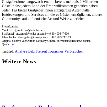
Gastgeber:innen angewachsen, die bereits mehr als 2 Milliarden
Gäste in fast jedem Land der Erde willkommen geheißen haben.
Jeden Tag bieten Gastgeber:innen einzigartige Aufenthalte,
Entdeckungen und Services an, die es Gästen ermöglichen, andere
Communitys auf authentische Art und Weise zu erleben.
Pressekontakt:
Yvette Ceri |
yvette.ceri@airbnb.com
Pia Senkel |
pia.senkel@tonka-pr.com
| +49 30 403647 600
Klaas Geller |
klaas.geller@tonka-pr.com
| +49.17674717519
Original-Content von: Airbnb Germany GmbH, übermittelt durch news aktuell
Quelle:
ots
Tagged:
Analyse
Bild
Freizeit
Tourismus
Verbraucher
Weitere News