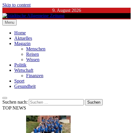
Skip to content
9. August 2026
Menu
Städtische Allgemeine Zeitung
Home
Aktuelles
Magazin
Menschen
Reisen
Wissen
Politik
Wirtschaft
Finanzen
Sport
Gesundheit
Suchen nach:
TOP NEWS