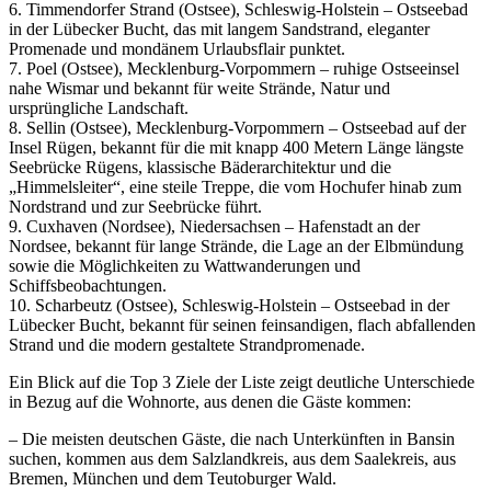
6. Timmendorfer Strand (Ostsee), Schleswig-Holstein – Ostseebad
in der Lübecker Bucht, das mit langem Sandstrand, eleganter
Promenade und mondänem Urlaubsflair punktet.
7. Poel (Ostsee), Mecklenburg-Vorpommern – ruhige Ostseeinsel
nahe Wismar und bekannt für weite Strände, Natur und
ursprüngliche Landschaft.
8. Sellin (Ostsee), Mecklenburg-Vorpommern – Ostseebad auf der
Insel Rügen, bekannt für die mit knapp 400 Metern Länge längste
Seebrücke Rügens, klassische Bäderarchitektur und die
„Himmelsleiter“, eine steile Treppe, die vom Hochufer hinab zum
Nordstrand und zur Seebrücke führt.
9. Cuxhaven (Nordsee), Niedersachsen – Hafenstadt an der
Nordsee, bekannt für lange Strände, die Lage an der Elbmündung
sowie die Möglichkeiten zu Wattwanderungen und
Schiffsbeobachtungen.
10. Scharbeutz (Ostsee), Schleswig-Holstein – Ostseebad in der
Lübecker Bucht, bekannt für seinen feinsandigen, flach abfallenden
Strand und die modern gestaltete Strandpromenade.
Ein Blick auf die Top 3 Ziele der Liste zeigt deutliche Unterschiede
in Bezug auf die Wohnorte, aus denen die Gäste kommen:
– Die meisten deutschen Gäste, die nach Unterkünften in Bansin
suchen, kommen aus dem Salzlandkreis, aus dem Saalekreis, aus
Bremen, München und dem Teutoburger Wald.