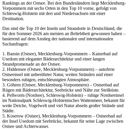
Rankings an der Ostsee. Bei den Bundesländern liegt Mecklenburg-
Vorpommern mit sechs Orten in den Top 10 vorne, gefolgt von
Schleswig-Holstein mit drei und Niedersachsen mit einer
Destination.
Das sind die Top 10 der Inseln und Strandorte in Deutschland, die
für den Sommer 2026 am meisten an Beliebtheit gewonnen haben –
basierend auf dem Anstieg der nationalen und internationalen
Suchanfragen:
1. Bansin (Ostsee), Mecklenburg-Vorpommern – Kaiserbad auf
Usedom mit eleganter Bäderarchitektur und einer langen
Strandpromenade an der Ostsee.
2. Hiddensee (Ostsee, Mecklenburg-Vorpommern) – autofreie
Ostseeinsel mit unberührter Natur, weiten Stränden und einer
besonders ruhigen, entschleunigten Atmosphäre.
3. Göhren (Ostsee, Mecklenburg-Vorpommern) – Ostseebad auf
Rügen mit Bäderarchitektur, Seebrücke und Nähe zur Steilküste.
4. Pellworm (Nordsee), Schleswig-Holstein) – ruhige Nordseeinsel
im Nationalpark Schleswig-Holsteinisches Wattenmeer, bekannt für
weite Deiche, Vogelwelt und viel Natur abseits großer Strände und
Städte.
5. Koserow (Ostsee), Mecklenburg-Vorpommern – Ostseebad auf
der Insel Usedom mit Seebrücke, bekannt für seine Lage zwischen
Ostsee und Achterwasser.