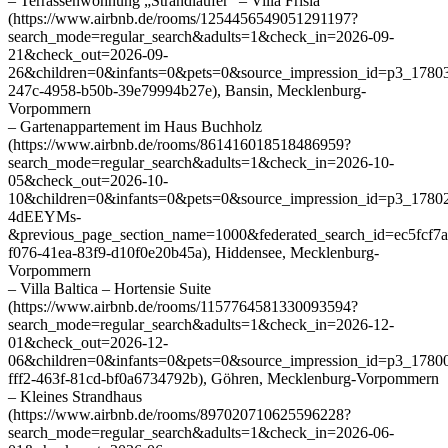
– Terrassenwohnung „Strandläufer“ – Villa Frisia
(https://www.airbnb.de/rooms/1254456549051291197?
search_mode=regular_search&adults=1&check_in=2026-09-
21&check_out=2026-09-
26&children=0&infants=0&pets=0&source_impression_id=p3_178
247c-4958-b50b-39e79994b27e), Bansin, Mecklenburg-
Vorpommern
– Gartenappartement im Haus Buchholz
(https://www.airbnb.de/rooms/861416018518486959?
search_mode=regular_search&adults=1&check_in=2026-10-
05&check_out=2026-10-
10&children=0&infants=0&pets=0&source_impression_id=p3_17
4dEEYMs-
&previous_page_section_name=1000&federated_search_id=ec5fcf7a
f076-41ea-83f9-d10f0e20b45a), Hiddensee, Mecklenburg-
Vorpommern
– Villa Baltica – Hortensie Suite
(https://www.airbnb.de/rooms/1157764581330093594?
search_mode=regular_search&adults=1&check_in=2026-12-
01&check_out=2026-12-
06&children=0&infants=0&pets=0&source_impression_id=p3_178
fff2-463f-81cd-bf0a6734792b), Göhren, Mecklenburg-Vorpommern
– Kleines Strandhaus
(https://www.airbnb.de/rooms/897020710625596228?
search_mode=regular_search&adults=1&check_in=2026-06-