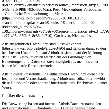
01&check_out=2026-06-
06&children=0&infants=0&pets=0&source_impression_id=p3_178
543e-48fb-9f8b-793c4bc04dac), Poel, Mecklenburg-Vorpommern
– Gemütliche Ferienwohnung am Meer
(https://www.airbnb.de/rooms/1266557361001311845?
search_mode=regular_search&adults=1&check_in=2026-06-
08&check_out=2026-06-
13&children=0&infants=0&pets=0&source_impression_id=p3_177
1e77-495a-859b-6e8c86b2a710), Cuxhaven, Niedersachsen
Alle aufgeführten Unterkünfte sind Gäste-Favoriten
(https://www.airbnb.de/help/article/3496) und gehören damit zu den
beliebtesten Unterkünften auf Airbnb, basierend auf der Meinung
der Gäste. Gäste-Favoriten werden auf der Grundlage von
Bewertungen und Daten zur Zuverlässigkeit aus mehr als einer
halben Milliarde Reisen ermittelt.
Alle in dieser Pressemitteilung enthaltenen Unterkünfte dienen der
Inspiration und Veranschaulichung. Airbnb unterstützt oder bewirbt
diese Unterkünfte oder andere Unterkünfte bzw. Erlebnisse in keiner
Weise.
[1] Über die Untersuchung
Die Auswertung basiert auf internen Airbnb-Daten zu nationalen
und internationalen Suchanfragen für 33 deutsche Inseln und