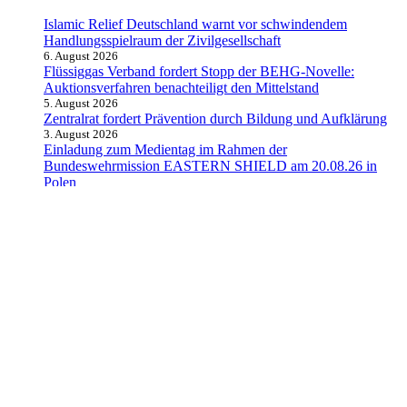
Islamic Relief Deutschland warnt vor schwindendem
Handlungsspielraum der Zivilgesellschaft
6. August 2026
Flüssiggas Verband fordert Stopp der BEHG-Novelle:
Auktionsverfahren benachteiligt den Mittelstand
5. August 2026
Zentralrat fordert Prävention durch Bildung und Aufklärung
3. August 2026
Einladung zum Medientag im Rahmen der
Bundeswehrmission EASTERN SHIELD am 20.08.26 in
Polen
31. Juli 2026
Schnelle und lebensrettende Verwundetenversorgung:
Bundeswehr beschafft weitere mobile Rettungsstationen
31. Juli 2026
Alle Kategorien
Aktuelles
Allgemein
Auto
Finanzen
Gesundheit
Magazin