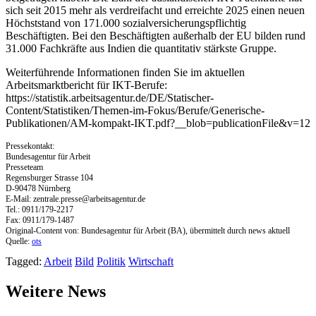
sich seit 2015 mehr als verdreifacht und erreichte 2025 einen neuen
Höchststand von 171.000 sozialversicherungspflichtig
Beschäftigten. Bei den Beschäftigten außerhalb der EU bilden rund
31.000 Fachkräfte aus Indien die quantitativ stärkste Gruppe.
Weiterführende Informationen finden Sie im aktuellen
Arbeitsmarktbericht für IKT-Berufe:
https://statistik.arbeitsagentur.de/DE/Statischer-
Content/Statistiken/Themen-im-Fokus/Berufe/Generische-
Publikationen/AM-kompakt-IKT.pdf?__blob=publicationFile&v=12
Pressekontakt:
Bundesagentur für Arbeit
Presseteam
Regensburger Strasse 104
D-90478 Nürnberg
E-Mail:
zentrale.presse@arbeitsagentur.de
Tel.: 0911/179-2217
Fax: 0911/179-1487
Original-Content von: Bundesagentur für Arbeit (BA), übermittelt durch news aktuell
Quelle:
ots
Tagged:
Arbeit
Bild
Politik
Wirtschaft
Weitere News