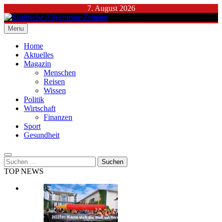
Skip
7. August 2026
to
content
Menu
Städtische Allgemeine Zeitung
Home
Aktuelles
Magazin
Menschen
Reisen
Wissen
Politik
Wirtschaft
Finanzen
Sport
Gesundheit
Suchen
nach:
TOP NEWS