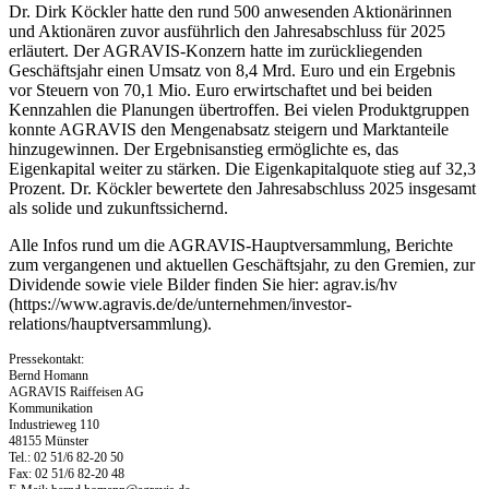
Dr. Dirk Köckler hatte den rund 500 anwesenden Aktionärinnen
und Aktionären zuvor ausführlich den Jahresabschluss für 2025
erläutert. Der AGRAVIS-Konzern hatte im zurückliegenden
Geschäftsjahr einen Umsatz von 8,4 Mrd. Euro und ein Ergebnis
vor Steuern von 70,1 Mio. Euro erwirtschaftet und bei beiden
Kennzahlen die Planungen übertroffen. Bei vielen Produktgruppen
konnte AGRAVIS den Mengenabsatz steigern und Marktanteile
hinzugewinnen. Der Ergebnisanstieg ermöglichte es, das
Eigenkapital weiter zu stärken. Die Eigenkapitalquote stieg auf 32,3
Prozent. Dr. Köckler bewertete den Jahresabschluss 2025 insgesamt
als solide und zukunftssichernd.
Alle Infos rund um die AGRAVIS-Hauptversammlung, Berichte
zum vergangenen und aktuellen Geschäftsjahr, zu den Gremien, zur
Dividende sowie viele Bilder finden Sie hier: agrav.is/hv
(https://www.agravis.de/de/unternehmen/investor-
relations/hauptversammlung).
Pressekontakt:
Bernd Homann
AGRAVIS Raiffeisen AG
Kommunikation
Industrieweg 110
48155 Münster
Tel.: 02 51/6 82-20 50
Fax: 02 51/6 82-20 48