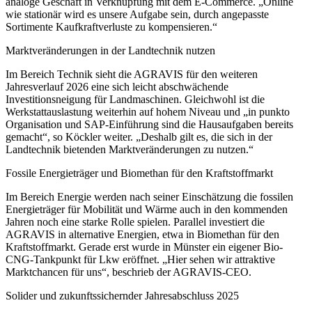
analoge Geschäft in Verknüpfung mit dem E-Commerce. „Online
wie stationär wird es unsere Aufgabe sein, durch angepasste
Sortimente Kaufkraftverluste zu kompensieren.“
Marktveränderungen in der Landtechnik nutzen
Im Bereich Technik sieht die AGRAVIS für den weiteren
Jahresverlauf 2026 eine sich leicht abschwächende
Investitionsneigung für Landmaschinen. Gleichwohl ist die
Werkstattauslastung weiterhin auf hohem Niveau und „in punkto
Organisation und SAP-Einführung sind die Hausaufgaben bereits
gemacht“, so Köckler weiter. „Deshalb gilt es, die sich in der
Landtechnik bietenden Marktveränderungen zu nutzen.“
Fossile Energieträger und Biomethan für den Kraftstoffmarkt
Im Bereich Energie werden nach seiner Einschätzung die fossilen
Energieträger für Mobilität und Wärme auch in den kommenden
Jahren noch eine starke Rolle spielen. Parallel investiert die
AGRAVIS in alternative Energien, etwa in Biomethan für den
Kraftstoffmarkt. Gerade erst wurde in Münster ein eigener Bio-
CNG-Tankpunkt für Lkw eröffnet. „Hier sehen wir attraktive
Marktchancen für uns“, beschrieb der AGRAVIS-CEO.
Solider und zukunftssichernder Jahresabschluss 2025