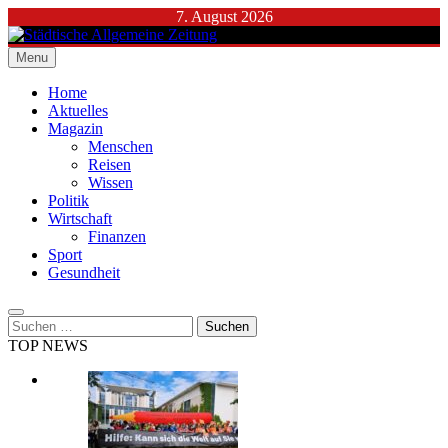
Skip
7. August 2026
to
content
Menu
Städtische Allgemeine Zeitung
Home
Aktuelles
Magazin
Menschen
Reisen
Wissen
Politik
Wirtschaft
Finanzen
Sport
Gesundheit
Suchen
nach:
TOP NEWS