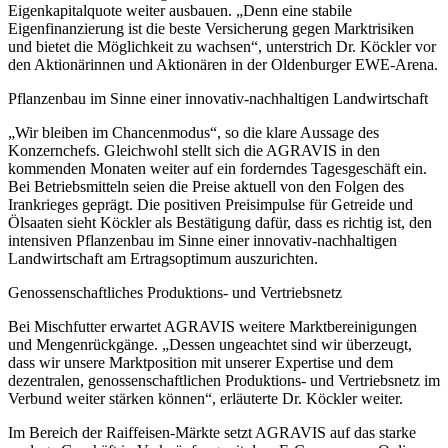
Eigenkapitalquote weiter ausbauen. „Denn eine stabile
Eigenfinanzierung ist die beste Versicherung gegen Marktrisiken
und bietet die Möglichkeit zu wachsen“, unterstrich Dr. Köckler vor
den Aktionärinnen und Aktionären in der Oldenburger EWE-Arena.
Pflanzenbau im Sinne einer innovativ-nachhaltigen Landwirtschaft
„Wir bleiben im Chancenmodus“, so die klare Aussage des
Konzernchefs. Gleichwohl stellt sich die AGRAVIS in den
kommenden Monaten weiter auf ein forderndes Tagesgeschäft ein.
Bei Betriebsmitteln seien die Preise aktuell von den Folgen des
Irankrieges geprägt. Die positiven Preisimpulse für Getreide und
Ölsaaten sieht Köckler als Bestätigung dafür, dass es richtig ist, den
intensiven Pflanzenbau im Sinne einer innovativ-nachhaltigen
Landwirtschaft am Ertragsoptimum auszurichten.
Genossenschaftliches Produktions- und Vertriebsnetz
Bei Mischfutter erwartet AGRAVIS weitere Marktbereinigungen
und Mengenrückgänge. „Dessen ungeachtet sind wir überzeugt,
dass wir unsere Marktposition mit unserer Expertise und dem
dezentralen, genossenschaftlichen Produktions- und Vertriebsnetz im
Verbund weiter stärken können“, erläuterte Dr. Köckler weiter.
Im Bereich der Raiffeisen-Märkte setzt AGRAVIS auf das starke