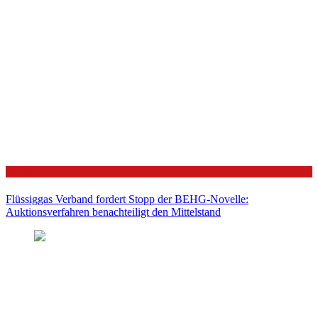
Politik
Flüssiggas Verband fordert Stopp der BEHG-Novelle:
Auktionsverfahren benachteiligt den Mittelstand