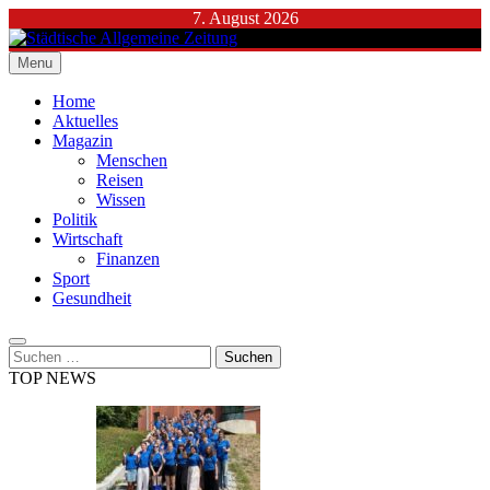
Skip
7. August 2026
to
content
Menu
Städtische Allgemeine Zeitung
Home
Aktuelles
Magazin
Menschen
Reisen
Wissen
Politik
Wirtschaft
Finanzen
Sport
Gesundheit
Suchen
nach:
TOP NEWS