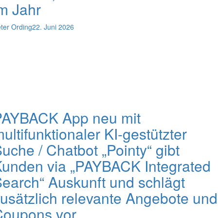
m Jahr
ter Ording
22. Juni 2026
PAYBACK App neu mit
ultifunktionaler KI-gestützter
uche / Chatbot „Pointy“ gibt
unden via „PAYBACK Integrated
earch“ Auskunft und schlägt
usätzlich relevante Angebote und
Coupons vor