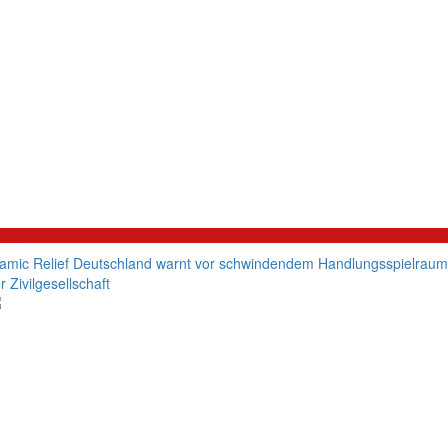
litik
lamic Relief Deutschland warnt vor schwindendem Handlungsspielraum
r Zivilgesellschaft