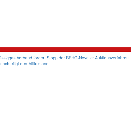
litik
üssiggas Verband fordert Stopp der BEHG-Novelle: Auktionsverfahren
nachteiligt den Mittelstand