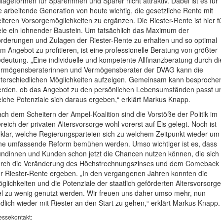
lageformen für Sparerinnen und Sparer nicht attraktiv. Dabei ist es für
e arbeitende Generation von heute wichtig, die gesetzliche Rente mit
iteren Vorsorgemöglichkeiten zu ergänzen. Die Riester-Rente ist hier f
ele ein lohnender Baustein. Um tatsächlich das Maximum der
rderungen und Zulagen der Riester-Rente zu erhalten und so optimal
m Angebot zu profitieren, ist eine professionelle Beratung von größter
deutung. „Eine individuelle und kompetente Allfinanzberatung durch di
rmögensberaterinnen und Vermögensberater der DVAG kann die
terschiedlichen Möglichkeiten aufzeigen. Gemeinsam kann besproche
rden, ob das Angebot zu den persönlichen Lebensumständen passt u
lche Potenziale sich daraus ergeben,“ erklärt Markus Knapp.
ch dem Scheitern der Ampel-Koalition sind die Vorstöße der Politik im
reich der privaten Altersvorsorge wohl vorerst auf Eis gelegt. Noch ist
klar, welche Regierungsparteien sich zu welchem Zeitpunkt wieder um
ne umfassende Reform bemühen werden. Umso wichtiger ist es, dass
ndinnen und Kunden schon jetzt die Chancen nutzen können, die sich
rch die Veränderung des Höchstrechnungszinses und dem Comeback
r Riester-Rente ergeben. „In den vergangenen Jahren konnten die
glichkeiten und die Potenziale der staatlich geförderten Altersvorsorge
el zu wenig genutzt werden. Wir freuen uns daher umso mehr, nun
dlich wieder mit Riester an den Start zu gehen,“ erklärt Markus Knapp.
essekontakt: