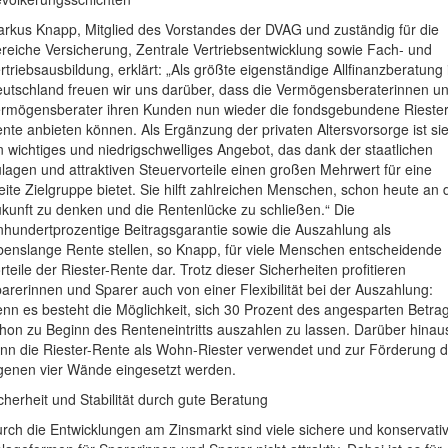
rkus Knapp, Mitglied des Vorstandes der DVAG und zuständig für die
reiche Versicherung, Zentrale Vertriebsentwicklung sowie Fach- und
rtriebsausbildung, erklärt: „Als größte eigenständige Allfinanzberatung 
utschland freuen wir uns darüber, dass die Vermögensberaterinnen u
rmögensberater ihren Kunden nun wieder die fondsgebundene Riester
nte anbieten können. Als Ergänzung der privaten Altersvorsorge ist si
n wichtiges und niedrigschwelliges Angebot, das dank der staatlichen
lagen und attraktiven Steuervorteile einen großen Mehrwert für eine
eite Zielgruppe bietet. Sie hilft zahlreichen Menschen, schon heute an 
kunft zu denken und die Rentenlücke zu schließen.“ Die
nhundertprozentige Beitragsgarantie sowie die Auszahlung als
benslange Rente stellen, so Knapp, für viele Menschen entscheidende
rteile der Riester-Rente dar. Trotz dieser Sicherheiten profitieren
arerinnen und Sparer auch von einer Flexibilität bei der Auszahlung:
nn es besteht die Möglichkeit, sich 30 Prozent des angesparten Betra
hon zu Beginn des Renteneintritts auszahlen zu lassen. Darüber hinau
nn die Riester-Rente als Wohn-Riester verwendet und zur Förderung d
genen vier Wände eingesetzt werden.
cherheit und Stabilität durch gute Beratung
rch die Entwicklungen am Zinsmarkt sind viele sichere und konservati