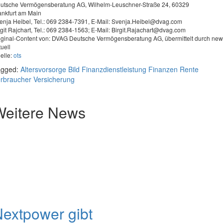
utsche Vermögensberatung AG, Wilhelm-Leuschner-Straße 24, 60329
ankfurt am Main
enja Heibel, Tel.: 069 2384-7391, E-Mail:
Svenja.Heibel@dvag.com
rgit Rajchart, Tel.: 069 2384-1563; E-Mail:
Birgit.Rajachart@dvag.com
iginal-Content von: DVAG Deutsche Vermögensberatung AG, übermittelt durch ne
tuell
elle:
ots
agged:
Altersvorsorge
Bild
Finanzdienstleistung
Finanzen
Rente
rbraucher
Versicherung
Weitere News
extpower gibt