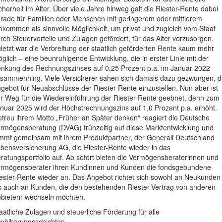
cherheit im Alter. Über viele Jahre hinweg galt die Riester-Rente dabei
rade für Familien oder Menschen mit geringerem oder mittlerem
nkommen als sinnvolle Möglichkeit, um privat und zugleich vom Staat
rch Steuervorteile und Zulagen gefördert, für das Alter vorzusorgen.
letzt war die Verbreitung der staatlich geförderten Rente kaum mehr
glich – eine beunruhigende Entwicklung, die in erster Linie mit der
nkung des Rechnungszinses auf 0,25 Prozent p.a. im Januar 2022
sammenhing. Viele Versicherer sahen sich damals dazu gezwungen, 
gebot für Neuabschlüsse der Riester-Rente einzustellen. Nun aber ist
r Weg für die Wiedereinführung der Riester-Rente geebnet, denn zum 
nuar 2025 wird der Höchstrechnungszins auf 1,0 Prozent p.a. erhöht.
treu ihrem Motto „Früher an Später denken“ reagiert die Deutsche
rmögensberatung (DVAG) frühzeitig auf diese Marktentwicklung und
mmt gemeinsam mit ihrem Produktpartner, der Generali Deutschland
bensversicherung AG, die Riester-Rente wieder in das
ratungsportfolio auf. Ab sofort bieten die Vermögensberaterinnen und
rmögensberater ihren Kundinnen und Kunden die fondsgebundene
ester-Rente wieder an. Das Angebot richtet sich sowohl an Neukunden
s auch an Kunden, die den bestehenden Riester-Vertrag von anderen
bietern wechseln möchten.
aatliche Zulagen und steuerliche Förderung für alle
völkerungsschichten