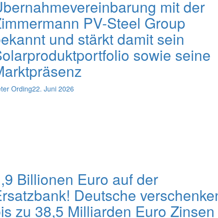
Übernahmevereinbarung mit der
Zimmermann PV-Steel Group
ekannt und stärkt damit sein
olarproduktportfolio sowie seine
Marktpräsenz
ter Ording
22. Juni 2026
,9 Billionen Euro auf der
rsatzbank! Deutsche verschenke
is zu 38,5 Milliarden Euro Zinsen