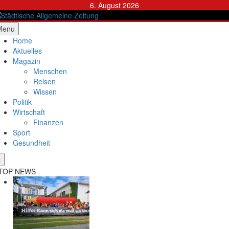
Skip
6. August 2026
to
content
ädtische Allgemeine Zeitung
Menu
Home
Aktuelles
Magazin
Menschen
Reisen
Wissen
Politik
Wirtschaft
Finanzen
Sport
Gesundheit
TOP NEWS