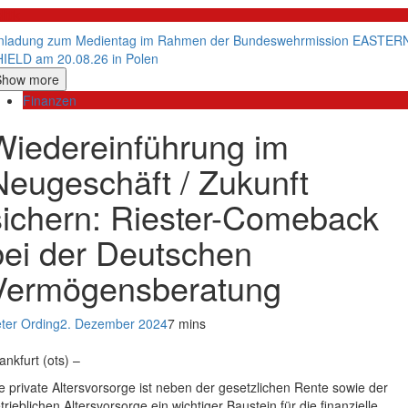
litik
nladung zum Medientag im Rahmen der Bundeswehrmission EASTER
IELD am 20.08.26 in Polen
Show more
Finanzen
Wiedereinführung im
Neugeschäft / Zukunft
sichern: Riester-Comeback
bei der Deutschen
Vermögensberatung
ter Ording
2. Dezember 2024
7 mins
ankfurt (ots) –
e private Altersvorsorge ist neben der gesetzlichen Rente sowie der
trieblichen Altersvorsorge ein wichtiger Baustein für die finanzielle