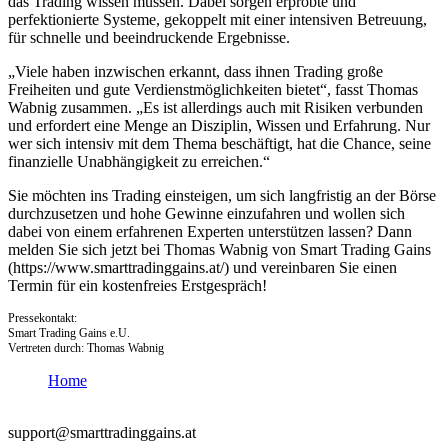
das Trading wissen müssen. Dabei sorgen erprobte und
perfektionierte Systeme, gekoppelt mit einer intensiven Betreuung,
für schnelle und beeindruckende Ergebnisse.
„Viele haben inzwischen erkannt, dass ihnen Trading große
Freiheiten und gute Verdienstmöglichkeiten bietet“, fasst Thomas
Wabnig zusammen. „Es ist allerdings auch mit Risiken verbunden
und erfordert eine Menge an Disziplin, Wissen und Erfahrung. Nur
wer sich intensiv mit dem Thema beschäftigt, hat die Chance, seine
finanzielle Unabhängigkeit zu erreichen.“
Sie möchten ins Trading einsteigen, um sich langfristig an der Börse
durchzusetzen und hohe Gewinne einzufahren und wollen sich
dabei von einem erfahrenen Experten unterstützen lassen? Dann
melden Sie sich jetzt bei Thomas Wabnig von Smart Trading Gains
(https://www.smarttradinggains.at/) und vereinbaren Sie einen
Termin für ein kostenfreies Erstgespräch!
Pressekontakt:
Smart Trading Gains e.U.
Vertreten durch: Thomas Wabnig
Home
support@smarttradinggains.at