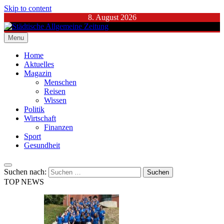
Skip to content
8. August 2026
Menu
Städtische Allgemeine Zeitung
Home
Aktuelles
Magazin
Menschen
Reisen
Wissen
Politik
Wirtschaft
Finanzen
Sport
Gesundheit
Suchen nach:
TOP NEWS