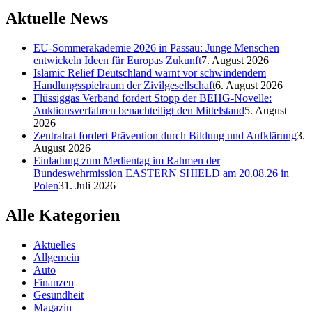
Aktuelle News
EU-Sommerakademie 2026 in Passau: Junge Menschen
entwickeln Ideen für Europas Zukunft
7. August 2026
Islamic Relief Deutschland warnt vor schwindendem
Handlungsspielraum der Zivilgesellschaft
6. August 2026
Flüssiggas Verband fordert Stopp der BEHG-Novelle:
Auktionsverfahren benachteiligt den Mittelstand
5. August
2026
Zentralrat fordert Prävention durch Bildung und Aufklärung
3.
August 2026
Einladung zum Medientag im Rahmen der
Bundeswehrmission EASTERN SHIELD am 20.08.26 in
Polen
31. Juli 2026
Alle Kategorien
Aktuelles
Allgemein
Auto
Finanzen
Gesundheit
Magazin