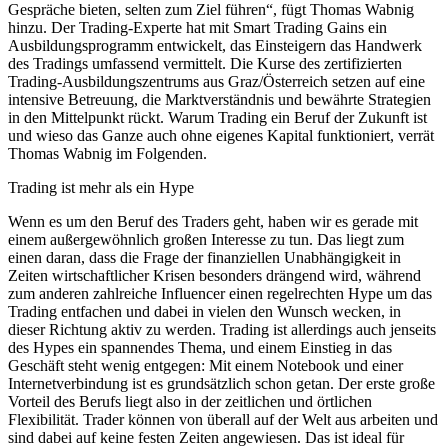
Gespräche bieten, selten zum Ziel führen“, fügt Thomas Wabnig
hinzu. Der Trading-Experte hat mit Smart Trading Gains ein
Ausbildungsprogramm entwickelt, das Einsteigern das Handwerk
des Tradings umfassend vermittelt. Die Kurse des zertifizierten
Trading-Ausbildungszentrums aus Graz/Österreich setzen auf eine
intensive Betreuung, die Marktverständnis und bewährte Strategien
in den Mittelpunkt rückt. Warum Trading ein Beruf der Zukunft ist
und wieso das Ganze auch ohne eigenes Kapital funktioniert, verrät
Thomas Wabnig im Folgenden.
Trading ist mehr als ein Hype
Wenn es um den Beruf des Traders geht, haben wir es gerade mit
einem außergewöhnlich großen Interesse zu tun. Das liegt zum
einen daran, dass die Frage der finanziellen Unabhängigkeit in
Zeiten wirtschaftlicher Krisen besonders drängend wird, während
zum anderen zahlreiche Influencer einen regelrechten Hype um das
Trading entfachen und dabei in vielen den Wunsch wecken, in
dieser Richtung aktiv zu werden. Trading ist allerdings auch jenseits
des Hypes ein spannendes Thema, und einem Einstieg in das
Geschäft steht wenig entgegen: Mit einem Notebook und einer
Internetverbindung ist es grundsätzlich schon getan. Der erste große
Vorteil des Berufs liegt also in der zeitlichen und örtlichen
Flexibilität. Trader können von überall auf der Welt aus arbeiten und
sind dabei auf keine festen Zeiten angewiesen. Das ist ideal für