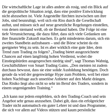
Die wirtschaftliche Lage ist alles andere als rosig, und ein Blick auf
die geopolitische Situation zeigt, dass eine positive Entwicklung
nicht abzusehen ist. Viele Angestellte fürchten inzwischen um ihre
Jobs, sind beunruhigt, weil sich ein Riss durch die Gesellschaft
auftut, und müssen sich auf neue gesetzliche Regelungen einstellen,
von denen niemand weiß, ob sie Bestand haben. Die Folge ist eine
tiefe Verunsicherung, die dazu führt, dass sich viele Gedanken um
ihre finanzielle Zukunft machen. Es geht mindestens darum, sich ein
zweites Standbein aufzubauen – und die Börse scheint da ein
geeigneter Weg zu sein. Ist es aber wirklich eine gute Idee, dem
Trend zum Trading zu folgen? „Trading bietet ausgezeichnete
Chancen auf einen langfristig hohen Verdienst, wobei die
Einstiegshürden ausgesprochen niedrig sind“, sagt Thomas Wabnig,
Geschäftsführer von Smart Trading Gains. „Den meisten ist zudem
durchaus bewusst, dass sie eine solide Ausbildung benötigen. Doch
gerade da wird der gegenwärtige Hype zum Problem, weil bei einer
hohen Nachfrage auch unseriöse Anbieter auf den Markt drängen.
Das Risiko liegt also nicht so sehr im Beruf des Traders, sondern in
einem ungenügenden Training.“
„Ich kann nur jedem empfehlen, sich den Trading-Coach und sein
Angebot sehr genau anzusehen. Dabei gilt, dass ein erfolgreicher
Trader nicht automatisch ein guter Lehrer ist und dass Programme,
die sich vor allem auf Videos stützen und kaum persönliche