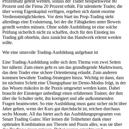
Prozentsatz geteilt werden, sodass der Trader beispielsweise 80
Prozent und die Firma 20 Prozent erhält. Für talentierte Trader, die
über wenig Eigenkapital verfügen, ergeben sich damit enorme
Verdienstmöglichkeiten. Vor dem Start ins Prop-Trading steht
allerdings eine Evaluierung, bei der die Fähigkeiten unter Beweis
gestellt werden müssen. Ohne solide Ausbildung ist eine solche
Prüfung sicherlich nicht zu schaffen, doch für den Einstieg ins
Trading gilt ohnehin, dass zunächst das Handwerk erlernt werden
sollte.
Wie eine sinnvolle Trading-Ausbildung aufgebaut ist
Eine Trading-Ausbildung sollte sich dem Thema von zwei Seiten
her nähern: Zum einen geht es um das grundlegende Marktwissen,
das dem Trader eine sichere Orientierung erlaubt. Zum anderen
kommen bewährte Trading-Strategien hinzu. Wichtig ist dann, dass
im nächsten Schritt eine Übungsphase im Demo-Modus folgt, in der
das Wissen risikolos in die Praxis umgesetzt werden kann. Dabei
braucht der Einsteiger unbedingt einen erfahrenen Trainer, der ihm
über die Schulter sieht, ihn korrigiert und alle aufkommenden
Fragen beantwortet. So eine Ausbildung muss ganz sicher nicht über
Jahre gehen, wenn der Kurs gut durchdacht ist, reichen durchaus
sechs Monate. All das bietet auch das Ausbildungsprogramm von
Smart Trading Gains: Hier lernen die Teilnehmer dank einer
optimalen Kombination aus Theorie und Praxis alles, was sie über