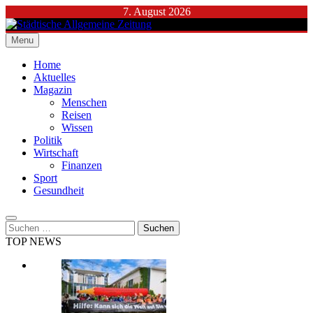
Skip
7. August 2026
to
content
Menu
Städtische Allgemeine Zeitung
Home
Aktuelles
Magazin
Menschen
Reisen
Wissen
Politik
Wirtschaft
Finanzen
Sport
Gesundheit
Suchen
nach:
TOP NEWS