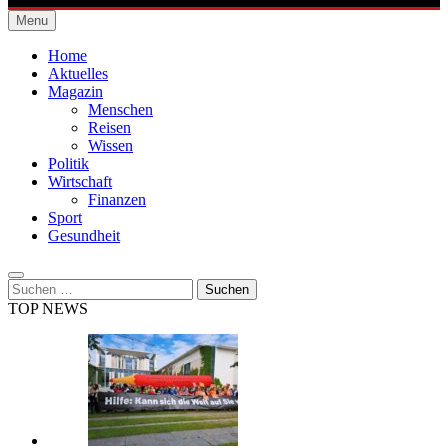
Menu
Städtische Allgemeine Zeitung
Home
Aktuelles
Magazin
Menschen
Reisen
Wissen
Politik
Wirtschaft
Finanzen
Sport
Gesundheit
Suchen
nach:
TOP NEWS