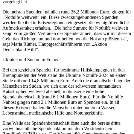
vorgelegt hat.
Die meisten Spenden, nämlich rund 26,2 Millionen Euro, gingen für
„Nothilfe weltweit“ ein: Diese zweckungebundenen Spenden
werden flexibel in Krisenregionen eingesetzt, die wenig öffentliche
Aufmerksamkeit erhalten. „Die hohe Summe für Nothilfe weltweit
zeugt vom großen Vertrauen der Spender:innen, dass wir mit diesem
Geld das Richtige tun und dort helfen, wo die Not am größten ist“,
sagt Maria Rüther, Hauptgeschäftsführerin von „Aktion
Deutschland Hilft“.
Ukraine und Sudan im Fokus
Bei den gezielten Spenden für bestimmte Hilfskampagnen in den
Brennpunkten der Welt stand die Ukraine-Nothilfe 2024 an erster
Stelle mit rund 14,8 Millionen Euro. Auch die dramatische Lage der
Menschen im Sudan, wo sich eine der schwersten humanitären
Katastrophen weltweit abspielt, mobilisierte eine hohe
Spendenbereitschaft (rund 6,1 Millionen Euro). Für die Nothilfe
Nahost gingen rund 2,1 Millionen Euro an Spenden ein. In all
diesen Krisen erhalten die Menschen unter anderem Wasser,
Lebensmittel, medizinische Hilfe und Notunterkünfte.
Eine Welle der Spendenbereitschaft löste auch die bereits dritte
vorweihnachtliche Spendenaktion mit dem Westdeutschen
Rundfunk (WDR) aus: „Der Westen hilft. Gemeinsam gegen den