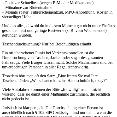
– Positiver Schnelltest (wegen BtM oder Medikamente)
– Mitnahme zur Blutentnahme
– Monate später: Führerscheinentzug, MPU-Anordnung, Kosten in
vierstelliger Höhe
Und das alles, obwohl du in diesem Moment gar nicht unter Einfluss
gestanden hast und geringe Restwerte (z. B. vom Wochenende)
gefunden wurden.
Taschendurchsuchung? Nur bei Beschuldigten erlaubt!
Ein oft übersehener Punkt bei Verkehrskontrollen ist die
Durchsuchung von Taschen, Jacken oder sogar des gesamten
Fahrzeugs. Viele Bürger wissen nicht: Solche Maßnahmen sind bei
unverdächtigen Personen in aller Regel rechtswidrig.
Trotzdem hört man oft den Satz: „Bitte leeren Sie mal Ihre
Taschen.“ Oder: „Wir schauen kurz ins Handschuhfach, okay?“
Viele Autofahrer kommen der Bitte „freiwillig“ nach – nicht
wissend, dass sie damit einer Maßnahme zustimmen, die rechtlich
nicht gedeckt ist.
Juristisch ist klar geregelt: Die Durchsuchung einer Person ist
ausschließlich nach § 102 StPO zulässig – und nur dann, wenn die