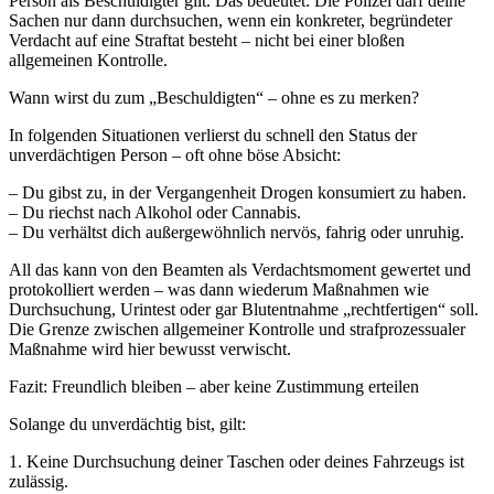
Person als Beschuldigter gilt. Das bedeutet: Die Polizei darf deine
Sachen nur dann durchsuchen, wenn ein konkreter, begründeter
Verdacht auf eine Straftat besteht – nicht bei einer bloßen
allgemeinen Kontrolle.
Wann wirst du zum „Beschuldigten“ – ohne es zu merken?
In folgenden Situationen verlierst du schnell den Status der
unverdächtigen Person – oft ohne böse Absicht:
– Du gibst zu, in der Vergangenheit Drogen konsumiert zu haben.
– Du riechst nach Alkohol oder Cannabis.
– Du verhältst dich außergewöhnlich nervös, fahrig oder unruhig.
All das kann von den Beamten als Verdachtsmoment gewertet und
protokolliert werden – was dann wiederum Maßnahmen wie
Durchsuchung, Urintest oder gar Blutentnahme „rechtfertigen“ soll.
Die Grenze zwischen allgemeiner Kontrolle und strafprozessualer
Maßnahme wird hier bewusst verwischt.
Fazit: Freundlich bleiben – aber keine Zustimmung erteilen
Solange du unverdächtig bist, gilt:
1. Keine Durchsuchung deiner Taschen oder deines Fahrzeugs ist
zulässig.