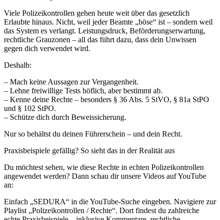
Viele Polizeikontrollen gehen heute weit über das gesetzlich
Erlaubte hinaus. Nicht, weil jeder Beamte „böse“ ist – sondern weil
das System es verlangt. Leistungsdruck, Beförderungserwartung,
rechtliche Grauzonen – all das führt dazu, dass dein Unwissen
gegen dich verwendet wird.
Deshalb:
– Mach keine Aussagen zur Vergangenheit.
– Lehne freiwillige Tests höflich, aber bestimmt ab.
– Kenne deine Rechte – besonders § 36 Abs. 5 StVO, § 81a StPO
und § 102 StPO.
– Schütze dich durch Beweissicherung.
Nur so behältst du deinen Führerschein – und dein Recht.
Praxisbeispiele gefällig? So sieht das in der Realität aus
Du möchtest sehen, wie diese Rechte in echten Polizeikontrollen
angewendet werden? Dann schau dir unsere Videos auf YouTube
an:
Einfach „SEDURA“ in die YouTube-Suche eingeben. Navigiere zur
Playlist „Polizeikontrollen / Rechte“. Dort findest du zahlreiche
echte Praxisbeispiele – inklusive Kommentare, rechtliche