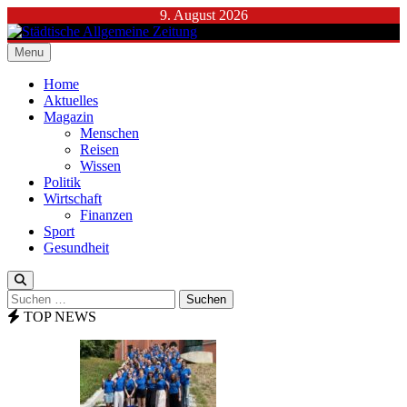
Skip
9. August 2026
to
content
Menu
Städtische Allgemeine Zeitung
Home
Aktuelles
Magazin
Menschen
Reisen
Wissen
Politik
Wirtschaft
Finanzen
Sport
Gesundheit
Suchen
nach:
TOP NEWS