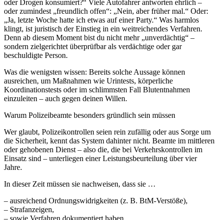
oder Drogen konsumiert?“ Viele Autofahrer antworten ehrlich –
oder zumindest „freundlich offen“: „Nein, aber früher mal.“ Oder:
„Ja, letzte Woche hatte ich etwas auf einer Party.“ Was harmlos
klingt, ist juristisch der Einstieg in ein weitreichendes Verfahren.
Denn ab diesem Moment bist du nicht mehr „unverdächtig“ –
sondern zielgerichtet überprüfbar als verdächtige oder gar
beschuldigte Person.
Was die wenigsten wissen: Bereits solche Aussage können
ausreichen, um Maßnahmen wie Urintests, körperliche
Koordinationstests oder im schlimmsten Fall Blutentnahmen
einzuleiten – auch gegen deinen Willen.
Warum Polizeibeamte besonders gründlich sein müssen
Wer glaubt, Polizeikontrollen seien rein zufällig oder aus Sorge um
die Sicherheit, kennt das System dahinter nicht. Beamte im mittleren
oder gehobenen Dienst – also die, die bei Verkehrskontrollen im
Einsatz sind – unterliegen einer Leistungsbeurteilung über vier
Jahre.
In dieser Zeit müssen sie nachweisen, dass sie …
– ausreichend Ordnungswidrigkeiten (z. B. BtM-Verstöße),
– Strafanzeigen,
– sowie Verfahren dokumentiert haben.