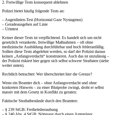
2. Freiwillige Tests konsequent ablehnen
Polizei bietet häufig folgende Tests an:
– Augenlinien-Test (Horizontal Gaze Nystagmus)
– Geradeausgehen auf Linie
– Urintest
Keiner dieser Tests ist verpflichtend. Es handelt sich um nicht
gesetzlich verankerte, freiwillige Maßnahmen – oft ohne
medizinische Ausbildung durchführbar und hoch fehleranfällig.
Sollten diese Tests abgelehnt werden, so darf der Polizist daraus
keinen „Anfangsverdacht“ konstruieren. Auch das ist unzulässig –
der Polizist riskiert hier gegen sich selbst schwere Straftaten (siehe
weiter unten).
Rechtlich betrachtet: Wer überschreitet hier die Grenze?
Wenn ein Beamter dich – ohne Anfangsverdacht und ohne
konkreten Hinweis – zu einer Blutprobe zwingt, droht er selbst
massiv mit dem Gesetz in Konflikt zu geraten:
Faktische Straftatbestände durch den Beamten:
– § 239 StGB: Freiheitsberaubung
– § 240 Abs. 4 StGB: Nötigung durch einen Amtsträger