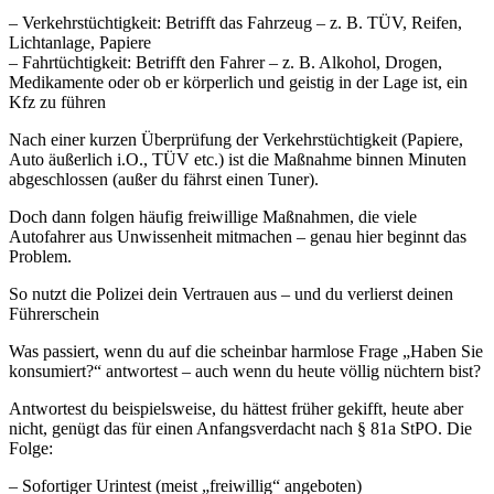
– Verkehrstüchtigkeit: Betrifft das Fahrzeug – z. B. TÜV, Reifen,
Lichtanlage, Papiere
– Fahrtüchtigkeit: Betrifft den Fahrer – z. B. Alkohol, Drogen,
Medikamente oder ob er körperlich und geistig in der Lage ist, ein
Kfz zu führen
Nach einer kurzen Überprüfung der Verkehrstüchtigkeit (Papiere,
Auto äußerlich i.O., TÜV etc.) ist die Maßnahme binnen Minuten
abgeschlossen (außer du fährst einen Tuner).
Doch dann folgen häufig freiwillige Maßnahmen, die viele
Autofahrer aus Unwissenheit mitmachen – genau hier beginnt das
Problem.
So nutzt die Polizei dein Vertrauen aus – und du verlierst deinen
Führerschein
Was passiert, wenn du auf die scheinbar harmlose Frage „Haben Sie
konsumiert?“ antwortest – auch wenn du heute völlig nüchtern bist?
Antwortest du beispielsweise, du hättest früher gekifft, heute aber
nicht, genügt das für einen Anfangsverdacht nach § 81a StPO. Die
Folge:
– Sofortiger Urintest (meist „freiwillig“ angeboten)