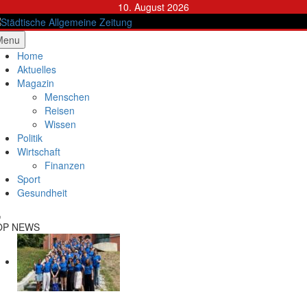
Skip
10. August 2026
to
content
ädtische Allgemeine Zeitung
Menu
Home
Aktuelles
Magazin
Menschen
Reisen
Wissen
Politik
Wirtschaft
Finanzen
Sport
Gesundheit
OP NEWS