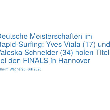
eutsche Meisterschaften im
apid-Surfing: Yves Viala (17) un
aleska Schneider (34) holen Titel
ei den FINALS in Hannover
lhelm Wagner
26. Juli 2026