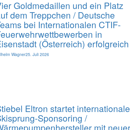
ier Goldmedaillen und ein Platz
uf dem Treppchen / Deutsche
eams bei Internationalen CTIF-
Feuerwehrwettbewerben in
isenstadt (Österreich) erfolgreich
lhelm Wagner
25. Juli 2026
tiebel Eltron startet international
kisprung-Sponsoring /
ärmepumpenhersteller mit neue