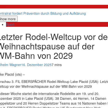
litik
ntralrat fordert Prävention durch Bildung und Aufklärung
Show more
Sport
Letzter Rodel-Weltcup vor de
Weihnachtspause auf der
WM-Bahn von 2029
lhelm Wagner
16. Dezember 2025
7 mins
ke Placid (ots) –
rschau 3. FIL EBERSPÄCHER Rodel-Weltcup Lake Placid (USA): Letzt
ltcup vor der Weihnachtspause auf der WM-Bahn von 2029
 dieser Woche startet die internationale Rodelelite am 19. und 20.
zember 2025 in Lake Placid (USA). 38 Damen, 44 Herren, 14 Damen
ppelsitzer und 20 Herren Doppelsitzer Teams aus 16 Nationen haben 
n 3. EBERSPÄCHER Rodel-Weltcup im US-Bundesstaat New York