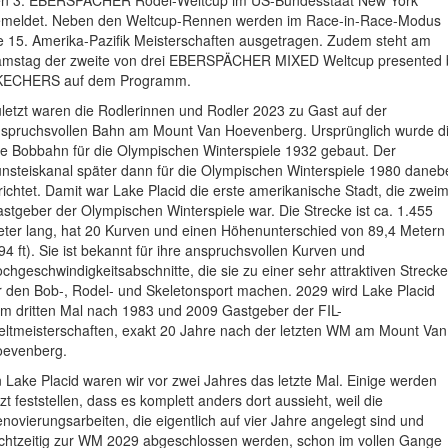
meldet. Neben den Weltcup-Rennen werden im Race-in-Race-Modus
e 15. Amerika-Pazifik Meisterschaften ausgetragen. Zudem steht am
mstag der zweite von drei EBERSPÄCHER MIXED Weltcup presented 
KECHERS auf dem Programm.
letzt waren die Rodlerinnen und Rodler 2023 zu Gast auf der
spruchsvollen Bahn am Mount Van Hoevenberg. Ursprünglich wurde d
te Bobbahn für die Olympischen Winterspiele 1932 gebaut. Der
nsteiskanal später dann für die Olympischen Winterspiele 1980 daneb
richtet. Damit war Lake Placid die erste amerikanische Stadt, die zweim
stgeber der Olympischen Winterspiele war. Die Strecke ist ca. 1.455
ter lang, hat 20 Kurven und einen Höhenunterschied von 89,4 Metern
94 ft). Sie ist bekannt für ihre anspruchsvollen Kurven und
chgeschwindigkeitsabschnitte, die sie zu einer sehr attraktiven Strecke
r den Bob-, Rodel- und Skeletonsport machen. 2029 wird Lake Placid
m dritten Mal nach 1983 und 2009 Gastgeber der FIL-
ltmeisterschaften, exakt 20 Jahre nach der letzten WM am Mount Van
evenberg.
n Lake Placid waren wir vor zwei Jahres das letzte Mal. Einige werden
tzt feststellen, dass es komplett anders dort aussieht, weil die
novierungsarbeiten, die eigentlich auf vier Jahre angelegt sind und
chtzeitig zur WM 2029 abgeschlossen werden, schon im vollen Gange