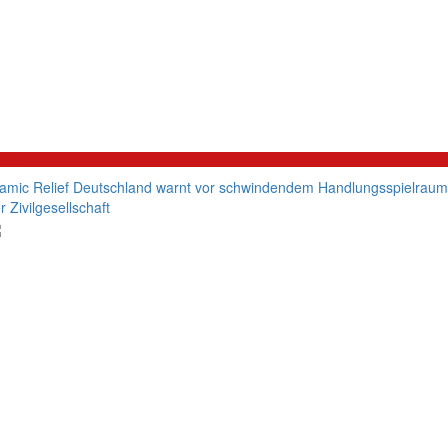
litik
lamic Relief Deutschland warnt vor schwindendem Handlungsspielraum
r Zivilgesellschaft