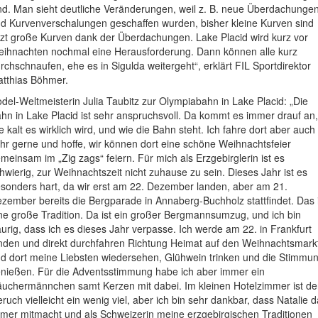
nd. Man sieht deutliche Veränderungen, weil z. B. neue Überdachunge
d Kurvenverschalungen geschaffen wurden, bisher kleine Kurven sind
tzt große Kurven dank der Überdachungen. Lake Placid wird kurz vor
ihnachten nochmal eine Herausforderung. Dann können alle kurz
rchschnaufen, ehe es in Sigulda weitergeht“, erklärt FIL Sportdirektor
tthias Böhmer.
del-Weltmeisterin Julia Taubitz zur Olympiabahn in Lake Placid: „Die
hn in Lake Placid ist sehr anspruchsvoll. Da kommt es immer drauf an,
e kalt es wirklich wird, und wie die Bahn steht. Ich fahre dort aber auch
hr gerne und hoffe, wir können dort eine schöne Weihnachtsfeier
meinsam im „Zig zags“ feiern. Für mich als Erzgebirglerin ist es
hwierig, zur Weihnachtszeit nicht zuhause zu sein. Dieses Jahr ist es
sonders hart, da wir erst am 22. Dezember landen, aber am 21.
zember bereits die Bergparade in Annaberg-Buchholz stattfindet. Das i
ne große Tradition. Da ist ein großer Bergmannsumzug, und ich bin
aurig, dass ich es dieses Jahr verpasse. Ich werde am 22. in Frankfurt
nden und direkt durchfahren Richtung Heimat auf den Weihnachtsmark
d dort meine Liebsten wiedersehen, Glühwein trinken und die Stimmu
nießen. Für die Adventsstimmung habe ich aber immer ein
uchermännchen samt Kerzen mit dabei. Im kleinen Hotelzimmer ist de
ruch vielleicht ein wenig viel, aber ich bin sehr dankbar, dass Natalie 
mer mitmacht und als Schweizerin meine erzgebirgischen Traditionen