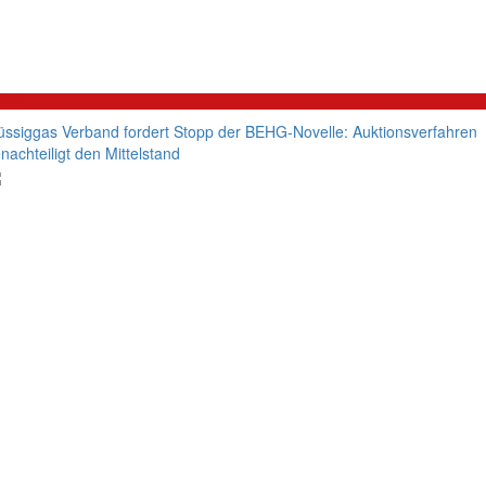
litik
üssiggas Verband fordert Stopp der BEHG-Novelle: Auktionsverfahren
nachteiligt den Mittelstand