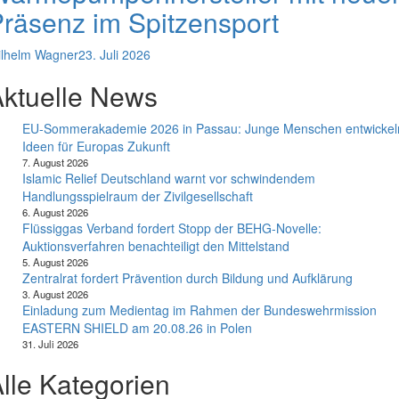
räsenz im Spitzensport
lhelm Wagner
23. Juli 2026
ktuelle News
EU-Sommerakademie 2026 in Passau: Junge Menschen entwickel
Ideen für Europas Zukunft
7. August 2026
Islamic Relief Deutschland warnt vor schwindendem
Handlungsspielraum der Zivilgesellschaft
6. August 2026
Flüssiggas Verband fordert Stopp der BEHG-Novelle:
Auktionsverfahren benachteiligt den Mittelstand
5. August 2026
Zentralrat fordert Prävention durch Bildung und Aufklärung
3. August 2026
Einladung zum Medientag im Rahmen der Bundeswehrmission
EASTERN SHIELD am 20.08.26 in Polen
31. Juli 2026
lle Kategorien