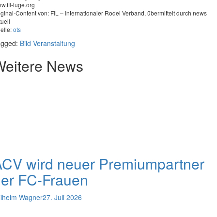
w.fil-luge.org
iginal-Content von: FIL – Internationaler Rodel Verband, übermittelt durch news
tuell
elle:
ots
agged:
Bild
Veranstaltung
Weitere News
ACV wird neuer Premiumpartner
der FC-Frauen
lhelm Wagner
27. Juli 2026