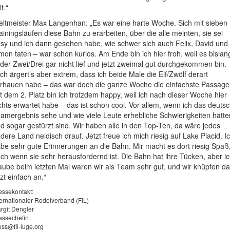
lt.“
ltmeister Max Langenhan: „Es war eine harte Woche. Sich mit sieben
ainingsläufen diese Bahn zu erarbeiten, über die alle meinten, sie sei
sy und ich dann gesehen habe, wie schwer sich auch Felix, David und
mon taten – war schon kurios. Am Ende bin ich hier froh, weil es bislan
 der Zwei/Drei gar nicht lief und jetzt zweimal gut durchgekommen bin.
ch ärgert’s aber extrem, dass ich beide Male die Elf/Zwölf derart
rhauen habe – das war doch die ganze Woche die einfachste Passage
t dem 2. Platz bin ich trotzdem happy, weil ich nach dieser Woche hier
chts erwartet habe – das ist schon cool. Vor allem, wenn ich das deuts
amergebnis sehe und wie viele Leute erhebliche Schwierigkeiten hatte
d sogar gestürzt sind. Wir haben alle in den Top-Ten, da wäre jedes
dere Land neidisch drauf. Jetzt freue ich mich riesig auf Lake Placid. I
be sehr gute Erinnerungen an die Bahn. Mir macht es dort riesig Spaß
ch wenn sie sehr herausfordernd ist. Die Bahn hat ihre Tücken, aber i
aube beim letzten Mal waren wir als Team sehr gut, und wir knüpfen da
tzt einfach an.“
essekontakt:
ternationaler Rodelverband (FIL)
rgit Dengler
essechefin
ess@fil-luge.org