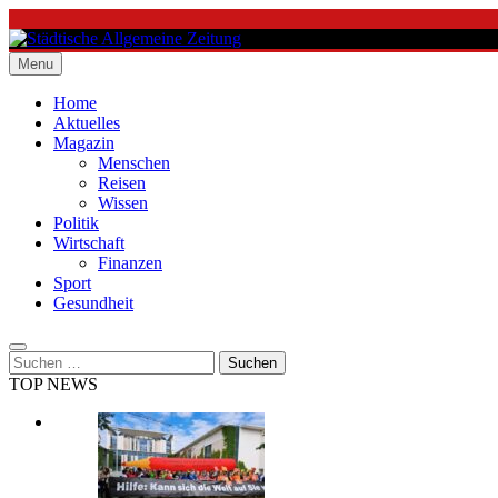
Skip
to
content
Menu
Städtische Allgemeine Zeitung
Home
Aktuelles
Magazin
Menschen
Reisen
Wissen
Politik
Wirtschaft
Finanzen
Sport
Gesundheit
Suchen
nach:
TOP NEWS