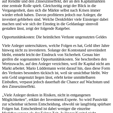
auf Rendite und den Zinseszinseffekt, der an den Kapitalmärkten
eine zentrale Rolle spielt. Gleichzeitig zeigt der Blick in die
Vergangenheit, dass sich die Märkte selbst nach Krisen immer
wieder erholt haben. Davon profitieren jedoch nur Anleger, die
investiert geblieben sind. Welche Denkfehler viele Einsteiger dabei
machen und wie sich der Einstieg in die Geldanlage sinnvoll
gestalten lässt, zeigt der folgende Ratgeber.
Opportunitätskosten: Die heimlichen Verluste ungenutzten Geldes
Viele Anleger unterschätzen, welche Folgen es hat, Geld über Jahre
hinweg nicht zu investieren. Solange der Kontostand unverändert
bleibt, entsteht leicht der Eindruck von Sicherheit. Genau hier
greifen die sogenannten Opportunitätskosten. Sie beschreiben den
Wertzuwachs, auf den Anleger verzichten, weil ihr Kapital nicht am
Markt arbeitet. Mario Lüddemann weist darauf hin, dass diese Form
des Verlustes besonders tückisch ist, weil sie unsichtbar bleibt. Wer
sein Geld ungenutzt liegen lässt, erlebt keine unmittelbaren
Einbußen, verpasst jedoch dauerhaft die Chance auf Wachstum und
den Zinseszinseffekt.
„Viele Anleger denken in Risiken, nicht in entgangenen
Möglichkeiten“, erklärt der Investment-Experte. So wird Passivität
zur scheinbar sicheren Entscheidung, obwohl sie langfristig spürbare
Folgen hat. Entscheidend ist dabei weniger die einzelne