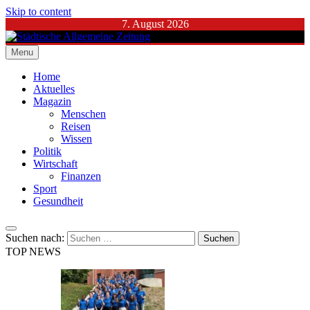
Skip to content
7. August 2026
Menu
Städtische Allgemeine Zeitung
Home
Aktuelles
Magazin
Menschen
Reisen
Wissen
Politik
Wirtschaft
Finanzen
Sport
Gesundheit
Suchen nach:
TOP NEWS