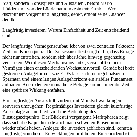
Start, sondern Konsequenz und Ausdauer“, betont Mario
Lüddemann von der Lüddemann Investments GmbH. Wer
diszipliniert vorgeht und langfristig denkt, erhöht seine Chancen
deutlich.
Langfristig investieren: Warum Einfachheit und Zeit entscheidend
sind
Der langfristige Vermögensaufbau lebt von zwei zentralen Faktoren:
Zeit und Konsequenz. Der Zinseszinseffekt sorgt dafür, dass Erträge
nicht nur entstehen, sondern sich über Jahre hinweg gegenseitig
verstärken. Wer diesen Mechanismus nutzt, verschafft seinem
Vermögen einen entscheidenden Wachstumsvorteil. Gerade bei breit
gestreuten Anlageformen wie ETFs lässt sich mit regelmäßigen
Sparraten und einem langen Anlagehorizont ein stabiles Fundament
aufbauen. Auch kleinere monatliche Beträge können über die Zeit
eine spürbare Wirkung entfalten.
Ein langfristiger Ansatz hilft zudem, mit Marktschwankungen
souverän umzugehen. Regelmäßiges Investieren gleicht kurzfristige
Ausschläge aus und reduziert die Bedeutung des
Einstiegszeitpunkts. Der Blick auf vergangene Marktphasen zeigt,
dass sich die Kapitalmärkte auch nach schweren Krisen immer
wieder erholt haben. Anleger, die investiert geblieben sind, konnten
langfristig von diesen Entwicklungen profitieren. Entscheidend ist