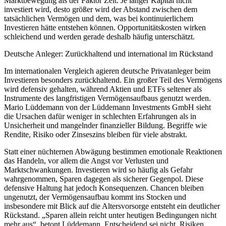
Marktbewegung als der Faktor Zeit. Je länger Kapital nicht
investiert wird, desto größer wird der Abstand zwischen dem
tatsächlichen Vermögen und dem, was bei kontinuierlichem
Investieren hätte entstehen können. Opportunitätskosten wirken
schleichend und werden gerade deshalb häufig unterschätzt.
Deutsche Anleger: Zurückhaltend und international im Rückstand
Im internationalen Vergleich agieren deutsche Privatanleger beim
Investieren besonders zurückhaltend. Ein großer Teil des Vermögens
wird defensiv gehalten, während Aktien und ETFs seltener als
Instrumente des langfristigen Vermögensaufbaus genutzt werden.
Mario Lüddemann von der Lüddemann Investments GmbH sieht
die Ursachen dafür weniger in schlechten Erfahrungen als in
Unsicherheit und mangelnder finanzieller Bildung. Begriffe wie
Rendite, Risiko oder Zinseszins bleiben für viele abstrakt.
Statt einer nüchternen Abwägung bestimmen emotionale Reaktionen
das Handeln, vor allem die Angst vor Verlusten und
Marktschwankungen. Investieren wird so häufig als Gefahr
wahrgenommen, Sparen dagegen als sicherer Gegenpol. Diese
defensive Haltung hat jedoch Konsequenzen. Chancen bleiben
ungenutzt, der Vermögensaufbau kommt ins Stocken und
insbesondere mit Blick auf die Altersvorsorge entsteht ein deutlicher
Rückstand. „Sparen allein reicht unter heutigen Bedingungen nicht
mehr aus“, betont Lüddemann. Entscheidend sei nicht, Risiken