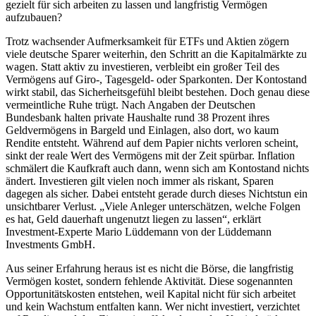
gezielt für sich arbeiten zu lassen und langfristig Vermögen
aufzubauen?
Trotz wachsender Aufmerksamkeit für ETFs und Aktien zögern
viele deutsche Sparer weiterhin, den Schritt an die Kapitalmärkte zu
wagen. Statt aktiv zu investieren, verbleibt ein großer Teil des
Vermögens auf Giro-, Tagesgeld- oder Sparkonten. Der Kontostand
wirkt stabil, das Sicherheitsgefühl bleibt bestehen. Doch genau diese
vermeintliche Ruhe trügt. Nach Angaben der Deutschen
Bundesbank halten private Haushalte rund 38 Prozent ihres
Geldvermögens in Bargeld und Einlagen, also dort, wo kaum
Rendite entsteht. Während auf dem Papier nichts verloren scheint,
sinkt der reale Wert des Vermögens mit der Zeit spürbar. Inflation
schmälert die Kaufkraft auch dann, wenn sich am Kontostand nichts
ändert. Investieren gilt vielen noch immer als riskant, Sparen
dagegen als sicher. Dabei entsteht gerade durch dieses Nichtstun ein
unsichtbarer Verlust. „Viele Anleger unterschätzen, welche Folgen
es hat, Geld dauerhaft ungenutzt liegen zu lassen“, erklärt
Investment-Experte Mario Lüddemann von der Lüddemann
Investments GmbH.
Aus seiner Erfahrung heraus ist es nicht die Börse, die langfristig
Vermögen kostet, sondern fehlende Aktivität. Diese sogenannten
Opportunitätskosten entstehen, weil Kapital nicht für sich arbeitet
und kein Wachstum entfalten kann. Wer nicht investiert, verzichtet