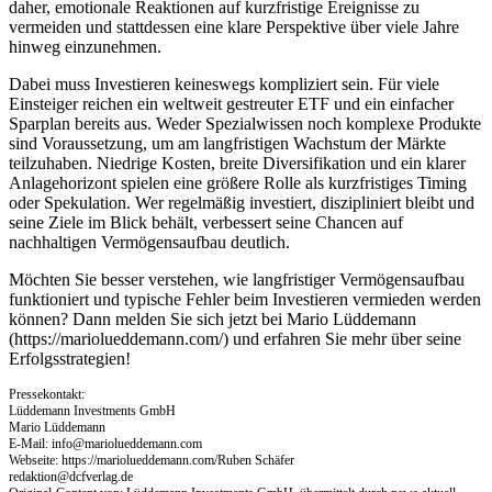
daher, emotionale Reaktionen auf kurzfristige Ereignisse zu
vermeiden und stattdessen eine klare Perspektive über viele Jahre
hinweg einzunehmen.
Dabei muss Investieren keineswegs kompliziert sein. Für viele
Einsteiger reichen ein weltweit gestreuter ETF und ein einfacher
Sparplan bereits aus. Weder Spezialwissen noch komplexe Produkte
sind Voraussetzung, um am langfristigen Wachstum der Märkte
teilzuhaben. Niedrige Kosten, breite Diversifikation und ein klarer
Anlagehorizont spielen eine größere Rolle als kurzfristiges Timing
oder Spekulation. Wer regelmäßig investiert, diszipliniert bleibt und
seine Ziele im Blick behält, verbessert seine Chancen auf
nachhaltigen Vermögensaufbau deutlich.
Möchten Sie besser verstehen, wie langfristiger Vermögensaufbau
funktioniert und typische Fehler beim Investieren vermieden werden
können? Dann melden Sie sich jetzt bei Mario Lüddemann
(https://mariolueddemann.com/) und erfahren Sie mehr über seine
Erfolgsstrategien!
Pressekontakt:
Lüddemann Investments GmbH
Mario Lüddemann
E-Mail:
info@mariolueddemann.com
Webseite: https://mariolueddemann.com/Ruben Schäfer
redaktion@dcfverlag.de