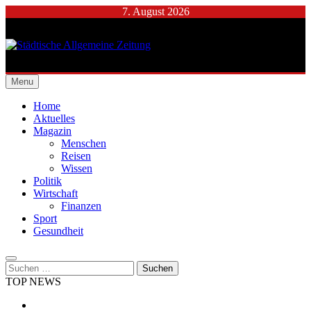
Skip
7. August 2026
to
content
Städtische Allgemeine
Menu
Zeitung
Home
Aktuelles
Magazin
Menschen
Reisen
Wissen
Politik
Wirtschaft
Finanzen
Sport
Gesundheit
Suchen
nach:
TOP NEWS