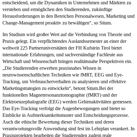
entscheidend, um die Dynamiken in Unternehmen und Märkten zu
verstehen und ermöglichen den Studierenden, zukünftige
Herausforderungen in den Bereichen Personalwesen, Marketing und
Change-Management proaktiv zu bewältigen“, so Situm.
Im Studium wird großer Wert auf die Verbindung von Theorie und
Praxis gelegt. Ein verpflichtendes Auslandssemester an einer der
weltweit 225 Partneruniversitäten der FH Kufstein Tirol bietet
internationale Erfahrungen, und sachverständige Fachleute aus
Wirtschaft und Wissenschaft bringen realitätsnahe Perspektiven ein.
„Die Studierenden erwerben praxisnahes Wissen in
neurowissenschaftlichen Techniken wie fMRT, EEG und Eye-
Tracking, um Verbraucherverhalten zu analysieren und effektive
Marketingstrategien zu entwickeln“, betont Situm.Bei der
funktionellen Magnetresonanztomographie (fMRT) und der
Elektroenzephalografie (EEG) werden Gehirnaktivitäten gemessen.
Das Eye-Tracking verfolgt die Augenbewegungen und bietet so
Einblicke in Aufmerksamkeitsmuster und Entscheidungsprozesse.
Auch die ethische Bewertung dieser Techniken und deren
verantwortungsvolle Anwendung sind fest im Lehrplan verankert. In
Praxisprojekten bearbeiten die Studierenden zudem reale