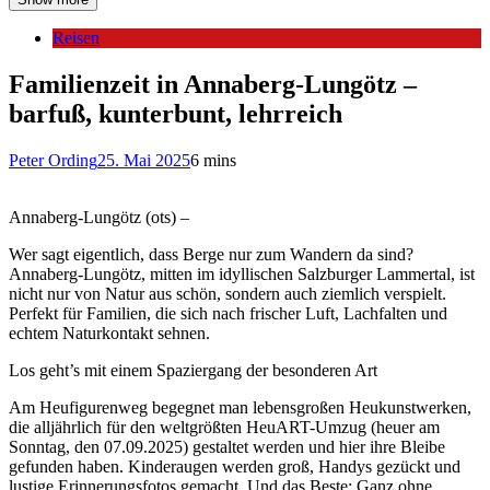
Reisen
Familienzeit in Annaberg-Lungötz –
barfuß, kunterbunt, lehrreich
Peter Ording
25. Mai 2025
6 mins
Annaberg-Lungötz (ots) –
Wer sagt eigentlich, dass Berge nur zum Wandern da sind?
Annaberg-Lungötz, mitten im idyllischen Salzburger Lammertal, ist
nicht nur von Natur aus schön, sondern auch ziemlich verspielt.
Perfekt für Familien, die sich nach frischer Luft, Lachfalten und
echtem Naturkontakt sehnen.
Los geht’s mit einem Spaziergang der besonderen Art
Am Heufigurenweg begegnet man lebensgroßen Heukunstwerken,
die alljährlich für den weltgrößten HeuART-Umzug (heuer am
Sonntag, den 07.09.2025) gestaltet werden und hier ihre Bleibe
gefunden haben. Kinderaugen werden groß, Handys gezückt und
lustige Erinnerungsfotos gemacht. Und das Beste: Ganz ohne