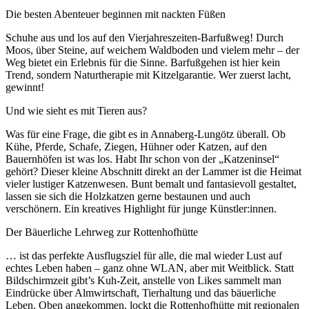
Die besten Abenteuer beginnen mit nackten Füßen
Schuhe aus und los auf den Vierjahreszeiten-Barfußweg! Durch
Moos, über Steine, auf weichem Waldboden und vielem mehr – der
Weg bietet ein Erlebnis für die Sinne. Barfußgehen ist hier kein
Trend, sondern Naturtherapie mit Kitzelgarantie. Wer zuerst lacht,
gewinnt!
Und wie sieht es mit Tieren aus?
Was für eine Frage, die gibt es in Annaberg-Lungötz überall. Ob
Kühe, Pferde, Schafe, Ziegen, Hühner oder Katzen, auf den
Bauernhöfen ist was los. Habt Ihr schon von der „Katzeninsel“
gehört? Dieser kleine Abschnitt direkt an der Lammer ist die Heimat
vieler lustiger Katzenwesen. Bunt bemalt und fantasievoll gestaltet,
lassen sie sich die Holzkatzen gerne bestaunen und auch
verschönern. Ein kreatives Highlight für junge Künstler:innen.
Der Bäuerliche Lehrweg zur Rottenhofhütte
… ist das perfekte Ausflugsziel für alle, die mal wieder Lust auf
echtes Leben haben – ganz ohne WLAN, aber mit Weitblick. Statt
Bildschirmzeit gibt’s Kuh-Zeit, anstelle von Likes sammelt man
Eindrücke über Almwirtschaft, Tierhaltung und das bäuerliche
Leben. Oben angekommen, lockt die Rottenhofhütte mit regionalen