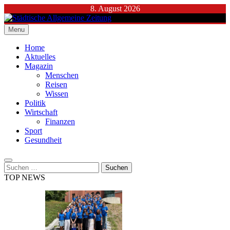
Skip
8. August 2026
to
content
Menu
Städtische Allgemeine Zeitung
Home
Aktuelles
Magazin
Menschen
Reisen
Wissen
Politik
Wirtschaft
Finanzen
Sport
Gesundheit
Suchen
nach:
TOP NEWS