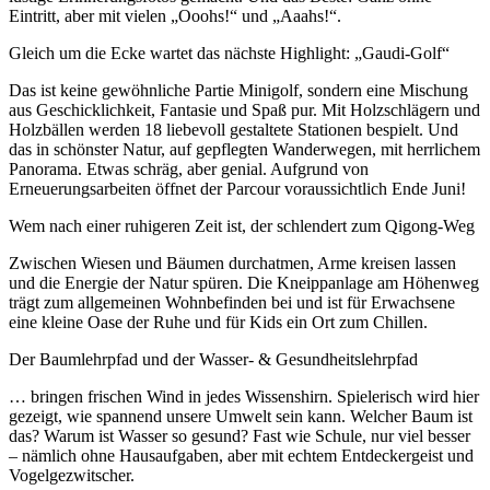
Eintritt, aber mit vielen „Ooohs!“ und „Aaahs!“.
Gleich um die Ecke wartet das nächste Highlight: „Gaudi-Golf“
Das ist keine gewöhnliche Partie Minigolf, sondern eine Mischung
aus Geschicklichkeit, Fantasie und Spaß pur. Mit Holzschlägern und
Holzbällen werden 18 liebevoll gestaltete Stationen bespielt. Und
das in schönster Natur, auf gepflegten Wanderwegen, mit herrlichem
Panorama. Etwas schräg, aber genial. Aufgrund von
Erneuerungsarbeiten öffnet der Parcour voraussichtlich Ende Juni!
Wem nach einer ruhigeren Zeit ist, der schlendert zum Qigong-Weg
Zwischen Wiesen und Bäumen durchatmen, Arme kreisen lassen
und die Energie der Natur spüren. Die Kneippanlage am Höhenweg
trägt zum allgemeinen Wohnbefinden bei und ist für Erwachsene
eine kleine Oase der Ruhe und für Kids ein Ort zum Chillen.
Der Baumlehrpfad und der Wasser- & Gesundheitslehrpfad
… bringen frischen Wind in jedes Wissenshirn. Spielerisch wird hier
gezeigt, wie spannend unsere Umwelt sein kann. Welcher Baum ist
das? Warum ist Wasser so gesund? Fast wie Schule, nur viel besser
– nämlich ohne Hausaufgaben, aber mit echtem Entdeckergeist und
Vogelgezwitscher.