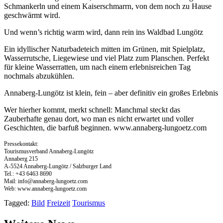
Schmankerln und einem Kaiserschmarrn, von dem noch zu Hause
geschwärmt wird.
Und wenn’s richtig warm wird, dann rein ins Waldbad Lungötz
Ein idyllischer Naturbadeteich mitten im Grünen, mit Spielplatz,
Wasserrutsche, Liegewiese und viel Platz zum Planschen. Perfekt
für kleine Wasserratten, um nach einem erlebnisreichen Tag
nochmals abzukühlen.
Annaberg-Lungötz ist klein, fein – aber definitiv ein großes Erlebnis
Wer hierher kommt, merkt schnell: Manchmal steckt das
Zauberhafte genau dort, wo man es nicht erwartet und voller
Geschichten, die barfuß beginnen. www.annaberg-lungoetz.com
Pressekontakt:
Tourismusverband Annaberg-Lungötz
Annaberg 215
A-5524 Annaberg-Lungötz / Salzburger Land
Tel.: +43 6463 8690
Mail:
info@annaberg-lungoetz.com
Web: www.annaberg-lungoetz.com
Tagged:
Bild
Freizeit
Tourismus