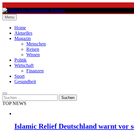
Skip
to
content
Menu
Städtische Allgemeine Zeitung
Home
Aktuelles
Magazin
Menschen
Reisen
Wissen
Politik
Wirtschaft
Finanzen
Sport
Gesundheit
Suchen
nach:
TOP NEWS
Islamic Relief Deutschland warnt vor