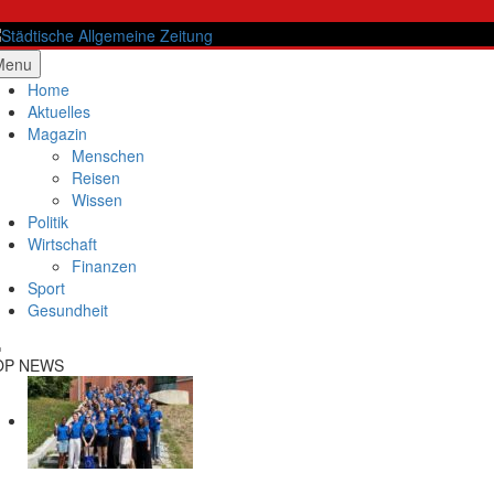
Skip
to
content
ädtische Allgemeine Zeitung
Menu
Home
Aktuelles
Magazin
Menschen
Reisen
Wissen
Politik
Wirtschaft
Finanzen
Sport
Gesundheit
OP NEWS