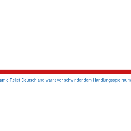
litik
lamic Relief Deutschland warnt vor schwindendem Handlungsspielraum d