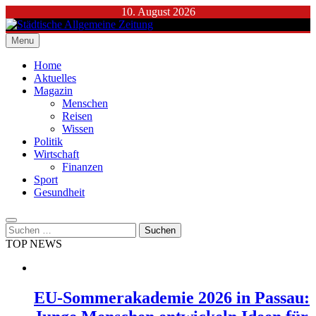
Skip
10. August 2026
to
content
Menu
Städtische Allgemeine Zeitung
Home
Aktuelles
Magazin
Menschen
Reisen
Wissen
Politik
Wirtschaft
Finanzen
Sport
Gesundheit
Suchen
nach:
TOP NEWS
EU-Sommerakademie 2026 in Passau: