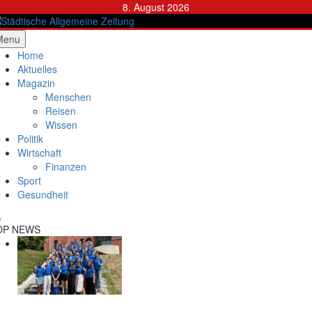
Skip
8. August 2026
to
content
ädtische Allgemeine Zeitung
Menu
Home
Aktuelles
Magazin
Menschen
Reisen
Wissen
Politik
Wirtschaft
Finanzen
Sport
Gesundheit
OP NEWS