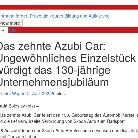
litik
ntralrat fordert Prävention durch Bildung und Aufklärung
Show more
Auto
Das zehnte Azubi Car:
Ungewöhnliches Einzelstück
würdigt das 130-jährige
Unternehmensjubiläum
lhelm Wagner
2. April 2025
5 mins
adá Boleslav (ots) –
Das zehnte Azubi Car feiert den 130. Geburtstag des Automobilherstell
d die tief verwurzelte Verbindung von Škoda Auto zum Radsport
28 Auszubildende der Škoda Auto Berufsschule erwecken das diesjähri
ubi Car zum Leben