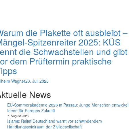
arum die Plakette oft ausbleibt –
ängel-Spitzenreiter 2025: KÜS
ennt die Schwachstellen und gibt
or dem Prüftermin praktische
ipps
lhelm Wagner
23. Juli 2026
ktuelle News
EU-Sommerakademie 2026 in Passau: Junge Menschen entwickel
Ideen für Europas Zukunft
7. August 2026
Islamic Relief Deutschland warnt vor schwindendem
Handlungsspielraum der Zivilgesellschaft