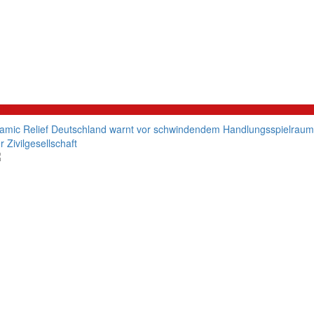
litik
lamic Relief Deutschland warnt vor schwindendem Handlungsspielraum
r Zivilgesellschaft