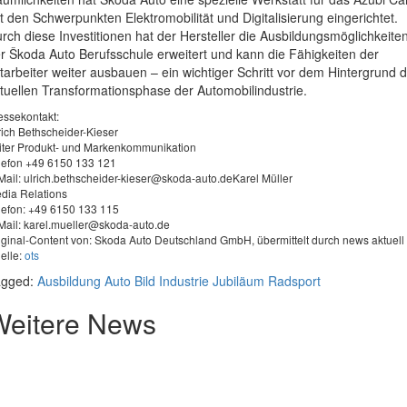
t den Schwerpunkten Elektromobilität und Digitalisierung eingerichtet.
rch diese Investitionen hat der Hersteller die Ausbildungsmöglichkeite
r Škoda Auto Berufsschule erweitert und kann die Fähigkeiten der
tarbeiter weiter ausbauen – ein wichtiger Schritt vor dem Hintergrund 
tuellen Transformationsphase der Automobilindustrie.
essekontakt:
rich Bethscheider-Kieser
iter Produkt- und Markenkommunikation
lefon +49 6150 133 121
Mail:
ulrich.bethscheider-kieser@skoda-auto.deKarel
Müller
dia Relations
lefon: +49 6150 133 115
Mail:
karel.mueller@skoda-auto.de
iginal-Content von: Skoda Auto Deutschland GmbH, übermittelt durch news aktuell
elle:
ots
agged:
Ausbildung
Auto
Bild
Industrie
Jubiläum
Radsport
Weitere News