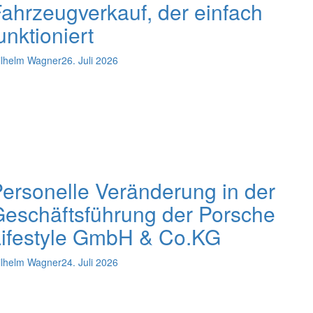
ahrzeugverkauf, der einfach
unktioniert
lhelm Wagner
26. Juli 2026
ersonelle Veränderung in der
eschäftsführung der Porsche
Lifestyle GmbH & Co.KG
lhelm Wagner
24. Juli 2026