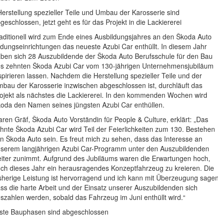
Herstellung spezieller Teile und Umbau der Karosserie sind
geschlossen, jetzt geht es für das Projekt in die Lackiererei
aditionell wird zum Ende eines Ausbildungsjahres an den Škoda Auto
ldungseinrichtungen das neueste Azubi Car enthüllt. In diesem Jahr
ben sich 28 Auszubildende der Škoda Auto Berufsschule für den Bau
s zehnten Škoda Azubi Car vom 130-jährigen Unternehmensjubiläum
spirieren lassen. Nachdem die Herstellung spezieller Teile und der
bau der Karosserie inzwischen abgeschlossen ist, durchläuft das
ojekt als nächstes die Lackiererei. In den kommenden Wochen wird
oda den Namen seines jüngsten Azubi Car enthüllen.
ren Gräf, Škoda Auto Vorständin für People & Culture, erklärt: „Das
hnte Škoda Azubi Car wird Teil der Feierlichkeiten zum 130. Bestehen
n Škoda Auto sein. Es freut mich zu sehen, dass das Interesse an
serem langjährigen Azubi Car-Programm unter den Auszubildenden
iter zunimmt. Aufgrund des Jubiläums waren die Erwartungen hoch,
ch dieses Jahr ein herausragendes Konzeptfahrzeug zu kreieren. Die
sherige Leistung ist hervorragend und ich kann mit Überzeugung sagen
ss die harte Arbeit und der Einsatz unserer Auszubildenden sich
szahlen werden, sobald das Fahrzeug im Juni enthüllt wird.“
ste Bauphasen sind abgeschlossen