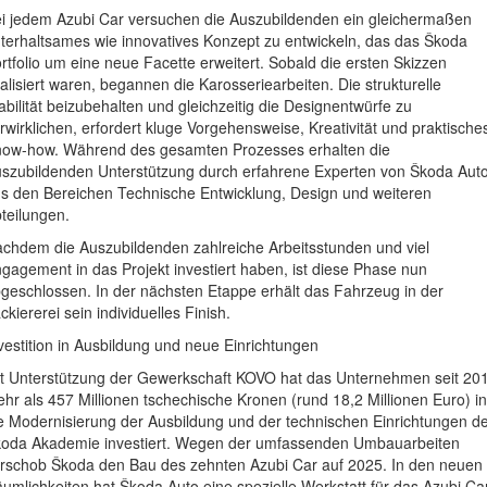
i jedem Azubi Car versuchen die Auszubildenden ein gleichermaßen
terhaltsames wie innovatives Konzept zu entwickeln, das das Škoda
rtfolio um eine neue Facette erweitert. Sobald die ersten Skizzen
nalisiert waren, begannen die Karosseriearbeiten. Die strukturelle
abilität beizubehalten und gleichzeitig die Designentwürfe zu
rwirklichen, erfordert kluge Vorgehensweise, Kreativität und praktische
ow-how. Während des gesamten Prozesses erhalten die
szubildenden Unterstützung durch erfahrene Experten von Škoda Aut
s den Bereichen Technische Entwicklung, Design und weiteren
teilungen.
chdem die Auszubildenden zahlreiche Arbeitsstunden und viel
gagement in das Projekt investiert haben, ist diese Phase nun
geschlossen. In der nächsten Etappe erhält das Fahrzeug in der
ckiererei sein individuelles Finish.
vestition in Ausbildung und neue Einrichtungen
t Unterstützung der Gewerkschaft KOVO hat das Unternehmen seit 20
hr als 457 Millionen tschechische Kronen (rund 18,2 Millionen Euro) in
e Modernisierung der Ausbildung und der technischen Einrichtungen d
oda Akademie investiert. Wegen der umfassenden Umbauarbeiten
rschob Škoda den Bau des zehnten Azubi Car auf 2025. In den neuen
umlichkeiten hat Škoda Auto eine spezielle Werkstatt für das Azubi Ca