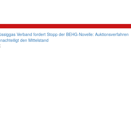
litik
üssiggas Verband fordert Stopp der BEHG-Novelle: Auktionsverfahren
nachteiligt den Mittelstand