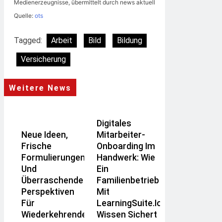
Medienerzeugnisse, übermittelt durch news aktuell
Quelle:
ots
Tagged:
Arbeit
Bild
Bildung
Versicherung
Weitere News
Digitales
Neue Ideen,
Mitarbeiter-
Frische
Onboarding Im
Formulierungen
Handwerk: Wie
Und
Ein
Überraschende
Familienbetrieb
Perspektiven
Mit
Für
LearningSuite.io
Wiederkehrende
Wissen Sichert