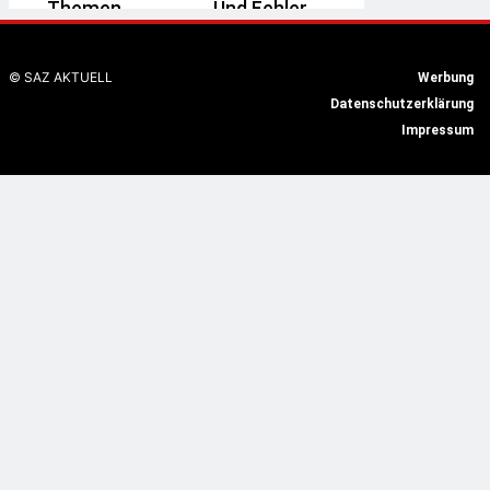
Themen
Und Fehler
Reduziert
Ute Schmitz
27.
Ute Schmitz
24.
Juli 2026
© SAZ AKTUELL
Werbung
Juli 2026
Datenschutzerklärung
Impressum
Medientraining
Formatentwicklung
Für
Für TV Und Social
Führungskräfte:
Media | Dpa-
Souverän Vor
Akademie
Mikrofon Und
Kamera
Ute Schmitz
24. Juli
2026
Ute Schmitz
23.
Juli 2026