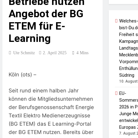
Betriebe nutzen
6. August 2026
Zivilgesellschaft
Flüssiggas Verband Fordert
Angebot der BG
Stopp Der BEHG-Novelle:
Auktionsverfahren
Welches
5. August 2026
ETEM für E-
Benachteiligt Den
Zentralrat Fordert
bist-Du.
Mittelstand
Prävention Durch
Freiheit 
Learning
Bildung Und
Kampagn
3. August 2026
Aufklärung
Landtags
Ute Schmitz
2. April 2025
4 Mins
Mecklenb
Vorpomm
Enthüllu
Köln (ots) –
Südring
10. August
Seit rund einem halben Jahr
EU-
können die Mitgliedsunternehmen
Sommera
der Berufsgenossenschaft Energie
2026 in 
Junge M
Textil Elektro Medienerzeugnisse
entwickel
(BG ETEM) das E Learning-Portal
Europas 
der BG ETEM nutzen. Bereits über
7. August 