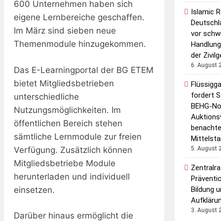
600 Unternehmen haben sich
Islamic R
eigene Lernbereiche geschaffen.
Deutschl
Im März sind sieben neue
vor sch
Themenmodule hinzugekommen.
Handlung
der Zivil
6. August 
Das E-Learningportal der BG ETEM
bietet Mitgliedsbetrieben
Flüssigg
fordert S
unterschiedliche
BEHG-Nov
Nutzungsmöglichkeiten. Im
Auktions
öffentlichen Bereich stehen
benachtei
sämtliche Lernmodule zur freien
Mittelst
Verfügung. Zusätzlich können
5. August 
Mitgliedsbetriebe Module
Zentralra
herunterladen und individuell
Präventi
einsetzen.
Bildung u
Aufkläru
3. August 
Darüber hinaus ermöglicht die