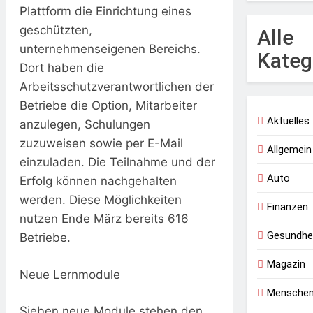
Plattform die Einrichtung eines
geschützten,
Alle
unternehmenseigenen Bereichs.
Kateg
Dort haben die
Arbeitsschutzverantwortlichen der
Betriebe die Option, Mitarbeiter
Aktuelles
anzulegen, Schulungen
zuzuweisen sowie per E-Mail
Allgemein
einzuladen. Die Teilnahme und der
Auto
Erfolg können nachgehalten
werden. Diese Möglichkeiten
Finanzen
nutzen Ende März bereits 616
Gesundhe
Betriebe.
Magazin
Neue Lernmodule
Mensche
Sieben neue Module stehen den