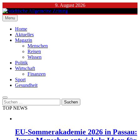
Skip
9. August 2026
to
content
Menu
Städtische Allgemeine Zeitung
Home
Aktuelles
Magazin
Menschen
Reisen
Wissen
Politik
Wirtschaft
Finanzen
Sport
Gesundheit
Suchen
nach:
TOP NEWS
EU-Sommerakademie 2026 in Passau: