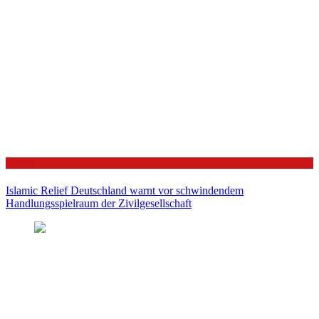
Politik
Islamic Relief Deutschland warnt vor schwindendem
Handlungsspielraum der Zivilgesellschaft