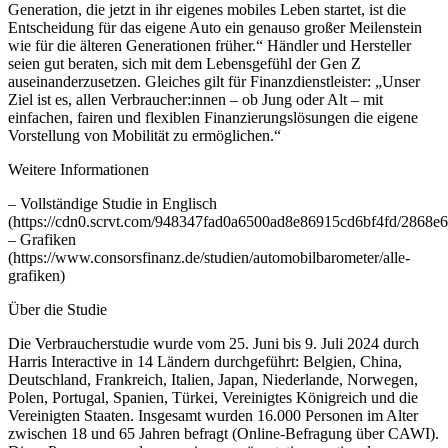
Generation, die jetzt in ihr eigenes mobiles Leben startet, ist die
Entscheidung für das eigene Auto ein genauso großer Meilenstein
wie für die älteren Generationen früher.“ Händler und Hersteller
seien gut beraten, sich mit dem Lebensgefühl der Gen Z
auseinanderzusetzen. Gleiches gilt für Finanzdienstleister: „Unser
Ziel ist es, allen Verbraucher:innen – ob Jung oder Alt – mit
einfachen, fairen und flexiblen Finanzierungslösungen die eigene
Vorstellung von Mobilität zu ermöglichen.“
Weitere Informationen
– Vollständige Studie in Englisch
(https://cdn0.scrvt.com/948347fad0a6500ad8e86915cd6bf4fd/2868
– Grafiken
(https://www.consorsfinanz.de/studien/automobilbarometer/alle-
grafiken)
Über die Studie
Die Verbraucherstudie wurde vom 25. Juni bis 9. Juli 2024 durch
Harris Interactive in 14 Ländern durchgeführt: Belgien, China,
Deutschland, Frankreich, Italien, Japan, Niederlande, Norwegen,
Polen, Portugal, Spanien, Türkei, Vereinigtes Königreich und die
Vereinigten Staaten. Insgesamt wurden 16.000 Personen im Alter
zwischen 18 und 65 Jahren befragt (Online-Befragung über CAWI).