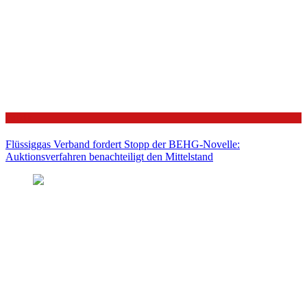
Politik
Flüssiggas Verband fordert Stopp der BEHG-Novelle:
Auktionsverfahren benachteiligt den Mittelstand