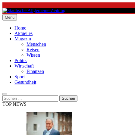
Skip
to
content
Menu
Städtische Allgemeine Zeitung
Home
Aktuelles
Magazin
Menschen
Reisen
Wissen
Politik
Wirtschaft
Finanzen
Sport
Gesundheit
Suchen
nach:
TOP NEWS