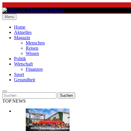
Skip
to
content
Menu
Städtische Allgemeine Zeitung
Home
Aktuelles
Magazin
Menschen
Reisen
Wissen
Politik
Wirtschaft
Finanzen
Sport
Gesundheit
Suchen
nach:
TOP NEWS