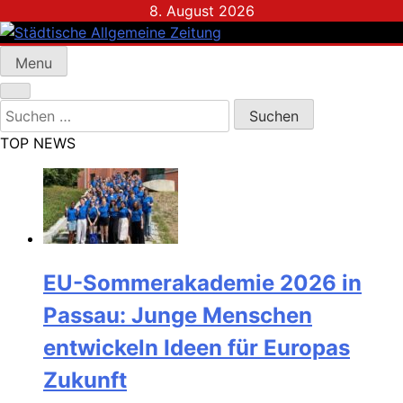
Skip
8. August 2026
to
content
Menu
Städtische Allgemeine Zeitung
Suchen
nach:
TOP NEWS
EU-Sommerakademie 2026 in
Passau: Junge Menschen
entwickeln Ideen für Europas
Zukunft