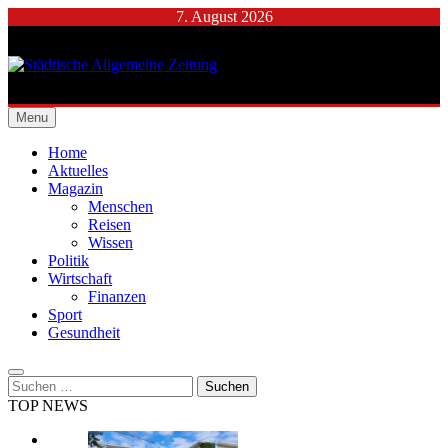
Skip
7. August 2026
to
content
Städtische Allgemeine
Menu
Zeitung
Home
Aktuelles
Magazin
Menschen
Reisen
Wissen
Politik
Wirtschaft
Finanzen
Sport
Gesundheit
Suchen
nach:
TOP NEWS