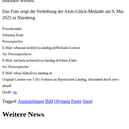
diskutiert werden.“
Das Foto zeigt die Verleihung der Alois-Glück-Medaille am 9. Mai
2025 in Nürnberg.
Pressekontakt:
Sebastian Kraft
Pressesprecher
E-Mail:
sebastian.kraft@csu-landtag.deMichaela
Lochner
Stv. Pressesprecherin
E-Mail:
michaela.lochner@csu-landtag.deTobias
Klahr
Stv. Pressesprecher
E-Mail:
tobias.klahr@csu-landtag.de
Original-Content von: CSU-Fraktion im Bayerischen Landtag, übermittelt durch news
aktuell
Quelle:
ots
Tagged:
Auszeichnung
Bild
Olympia
Partei
Sport
Weitere News