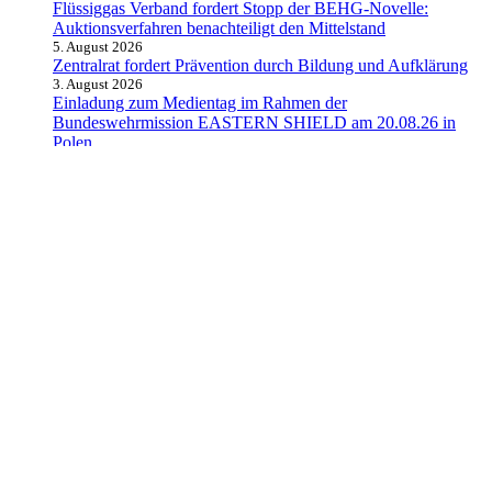
Flüssiggas Verband fordert Stopp der BEHG-Novelle:
Auktionsverfahren benachteiligt den Mittelstand
5. August 2026
Zentralrat fordert Prävention durch Bildung und Aufklärung
3. August 2026
Einladung zum Medientag im Rahmen der
Bundeswehrmission EASTERN SHIELD am 20.08.26 in
Polen
31. Juli 2026
Schnelle und lebensrettende Verwundetenversorgung:
Bundeswehr beschafft weitere mobile Rettungsstationen
31. Juli 2026
Alle Kategorien
Aktuelles
Allgemein
Auto
Finanzen
Gesundheit
Magazin
Menschen
Politik
Reisen
Sport